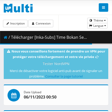
Thème
Inscription
Connexion
Langue
/ Télécharger [Inka-Subs] Time Bokan Series - Gyakuten Ippatsuman 16.mkv.002 ( 444.49 MB )
Nous vous conseillons fortement de prendre un VPN pour
protéger votre téléchargement et votre vie privée
Tester NordVPN
Merci de désactiver votre logiciel anti-pub avant de signaler un
problème.
Consulter la page tutoriel
Date Upload
06/11/2023 00:50