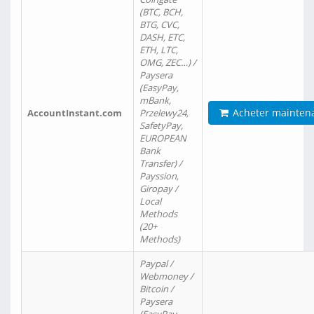
(BTC, BCH,
BTG, CVC,
DASH, ETC,
ETH, LTC,
OMG, ZEC…) /
Paysera
(EasyPay,
mBank,
Acheter mainten
AccountInstant.com
Przelewy24,
SafetyPay,
EUROPEAN
Bank
Transfer) /
Payssion,
Giropay /
Local
Methods
(20+
Methods)
Paypal /
Webmoney /
Bitcoin /
Paysera