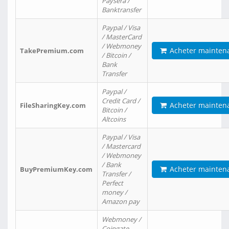
Paysera /
Banktransfer
Paypal / Visa
/ MasterCard
/ Webmoney
Acheter mainten
TakePremium.com
/ Bitcoin /
Bank
Transfer
Paypal /
Credit Card /
Acheter mainten
FileSharingKey.com
Bitcoin /
Altcoins
Paypal / Visa
/ Mastercard
/ Webmoney
/ Bank
Acheter mainten
BuyPremiumKey.com
Transfer /
Perfect
money /
Amazon pay
Webmoney /
Coingate