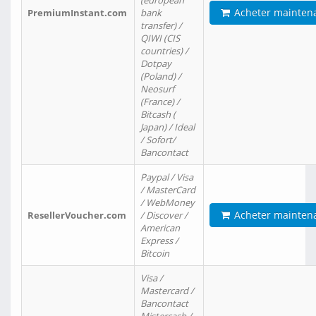
(european
Acheter mainten
PremiumInstant.com
bank
transfer) /
QIWI (CIS
countries) /
Dotpay
(Poland) /
Neosurf
(France) /
Bitcash (
Japan) / Ideal
/ Sofort/
Bancontact
Paypal / Visa
/ MasterCard
/ WebMoney
Acheter mainten
ResellerVoucher.com
/ Discover /
American
Express /
Bitcoin
Visa /
Mastercard /
Bancontact