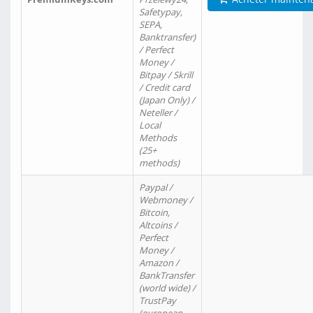
Safetypay,
SEPA,
Banktransfer)
/ Perfect
Money /
Bitpay / Skrill
/ Credit card
(Japan Only) /
Neteller /
Local
Methods
(25+
methods)
Paypal /
Webmoney /
Bitcoin,
Altcoins /
Perfect
Money /
Amazon /
BankTransfer
(world wide) /
TrustPay