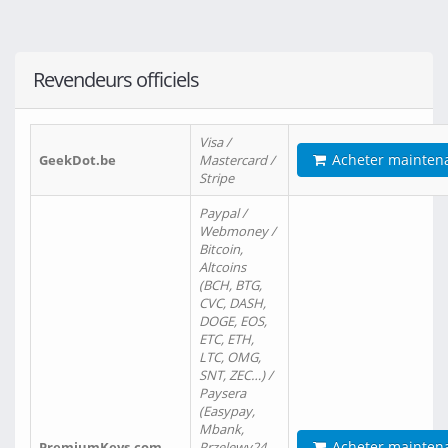
Revendeurs officiels
Visa /
Acheter mainten
GeekDot.be
Mastercard /
Stripe
Paypal /
Webmoney /
Bitcoin,
Altcoins
(BCH, BTG,
CVC, DASH,
DOGE, EOS,
ETC, ETH,
LTC, OMG,
SNT, ZEC…) /
Paysera
(Easypay,
Mbank,
Acheter mainten
PremiumKeys.com
Przelewy24,