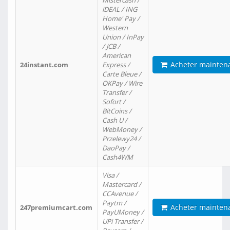
Mistercash /
iDEAL / ING
Home' Pay /
Western
Union / InPay
/ JCB /
American
Acheter mainten
24instant.com
Express /
Carte Bleue /
OKPay / Wire
Transfer /
Sofort /
BitCoins /
Cash U /
WebMoney /
Przelewy24 /
DaoPay /
Cash4WM
Visa /
Mastercard /
CCAvenue /
Paytm /
Acheter mainten
247premiumcart.com
PayUMoney /
UPi Transfer /