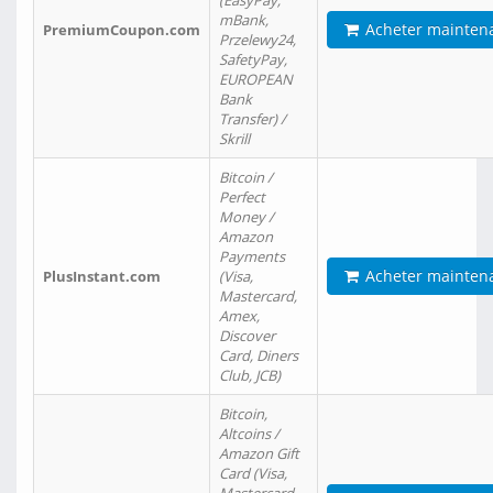
(EasyPay,
mBank,
Acheter mainten
PremiumCoupon.com
Przelewy24,
SafetyPay,
EUROPEAN
Bank
Transfer) /
Skrill
Bitcoin /
Perfect
Money /
Amazon
Payments
Acheter mainten
PlusInstant.com
(Visa,
Mastercard,
Amex,
Discover
Card, Diners
Club, JCB)
Bitcoin,
Altcoins /
Amazon Gift
Card (Visa,