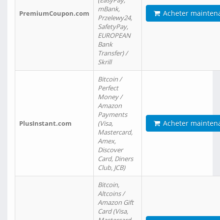
(EasyPay,
mBank,
Acheter mainten
PremiumCoupon.com
Przelewy24,
SafetyPay,
EUROPEAN
Bank
Transfer) /
Skrill
Bitcoin /
Perfect
Money /
Amazon
Payments
Acheter mainten
PlusInstant.com
(Visa,
Mastercard,
Amex,
Discover
Card, Diners
Club, JCB)
Bitcoin,
Altcoins /
Amazon Gift
Card (Visa,