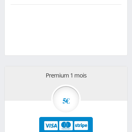
Premium 1 mois
5€