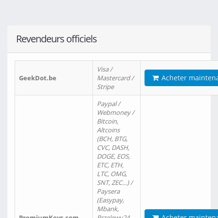
Revendeurs officiels
Visa /
Acheter mainten
GeekDot.be
Mastercard /
Stripe
Paypal /
Webmoney /
Bitcoin,
Altcoins
(BCH, BTG,
CVC, DASH,
DOGE, EOS,
ETC, ETH,
LTC, OMG,
SNT, ZEC…) /
Paysera
(Easypay,
Mbank,
Acheter mainten
PremiumKeys.com
Przelewy24,