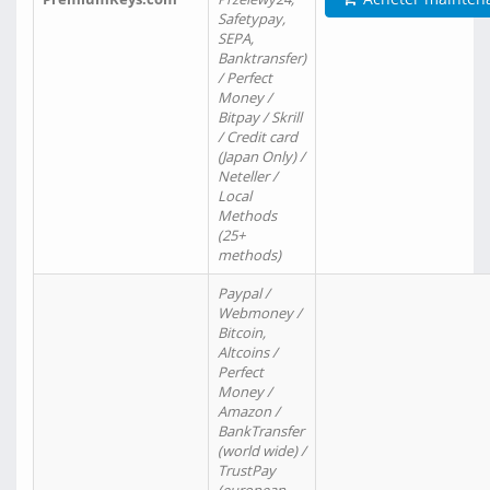
Safetypay,
SEPA,
Banktransfer)
/ Perfect
Money /
Bitpay / Skrill
/ Credit card
(Japan Only) /
Neteller /
Local
Methods
(25+
methods)
Paypal /
Webmoney /
Bitcoin,
Altcoins /
Perfect
Money /
Amazon /
BankTransfer
(world wide) /
TrustPay