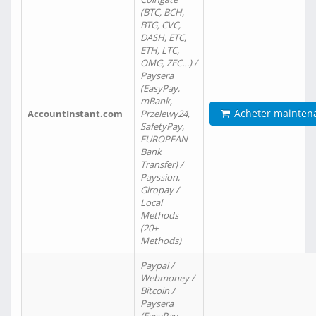
(BTC, BCH,
BTG, CVC,
DASH, ETC,
ETH, LTC,
OMG, ZEC…) /
Paysera
(EasyPay,
mBank,
Acheter mainten
AccountInstant.com
Przelewy24,
SafetyPay,
EUROPEAN
Bank
Transfer) /
Payssion,
Giropay /
Local
Methods
(20+
Methods)
Paypal /
Webmoney /
Bitcoin /
Paysera