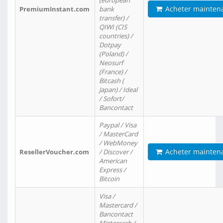
(european
Acheter mainten
PremiumInstant.com
bank
transfer) /
QIWI (CIS
countries) /
Dotpay
(Poland) /
Neosurf
(France) /
Bitcash (
Japan) / Ideal
/ Sofort/
Bancontact
Paypal / Visa
/ MasterCard
/ WebMoney
Acheter mainten
ResellerVoucher.com
/ Discover /
American
Express /
Bitcoin
Visa /
Mastercard /
Bancontact