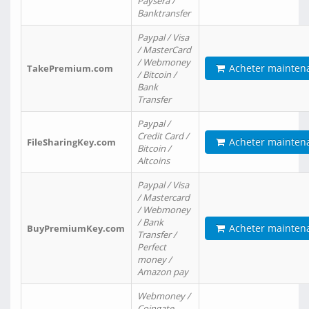
Paysera /
Banktransfer
Paypal / Visa
/ MasterCard
/ Webmoney
Acheter mainten
TakePremium.com
/ Bitcoin /
Bank
Transfer
Paypal /
Credit Card /
Acheter mainten
FileSharingKey.com
Bitcoin /
Altcoins
Paypal / Visa
/ Mastercard
/ Webmoney
/ Bank
Acheter mainten
BuyPremiumKey.com
Transfer /
Perfect
money /
Amazon pay
Webmoney /
Coingate