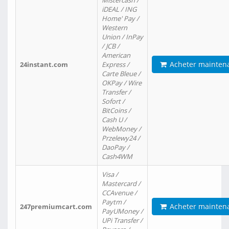
Mistercash /
iDEAL / ING
Home' Pay /
Western
Union / InPay
/ JCB /
American
Acheter mainten
24instant.com
Express /
Carte Bleue /
OKPay / Wire
Transfer /
Sofort /
BitCoins /
Cash U /
WebMoney /
Przelewy24 /
DaoPay /
Cash4WM
Visa /
Mastercard /
CCAvenue /
Paytm /
Acheter mainten
247premiumcart.com
PayUMoney /
UPi Transfer /