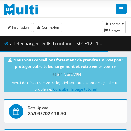
Thème
Inscription
Connexion
Langue
/ Télécharger Dolls Frontline - S01E12 - 1080p WEB H.264 -NanDesuKa (FUNi).mkv.002 ( 370.97 MB )
Nous vous conseillons fortement de prendre un VPN pour
protéger votre téléchargement et votre vie privée
Tester NordVPN
Merci de désactiver votre logiciel anti-pub avant de signaler un
problème.
Consulter la page tutoriel
Date Upload
25/03/2022 18:30