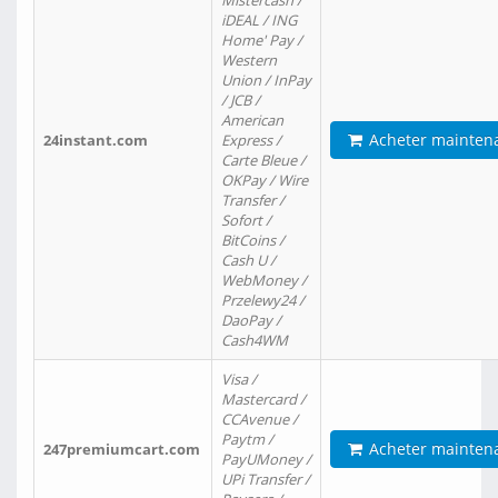
Mistercash /
iDEAL / ING
Home' Pay /
Western
Union / InPay
/ JCB /
American
Acheter mainten
24instant.com
Express /
Carte Bleue /
OKPay / Wire
Transfer /
Sofort /
BitCoins /
Cash U /
WebMoney /
Przelewy24 /
DaoPay /
Cash4WM
Visa /
Mastercard /
CCAvenue /
Paytm /
Acheter mainten
247premiumcart.com
PayUMoney /
UPi Transfer /