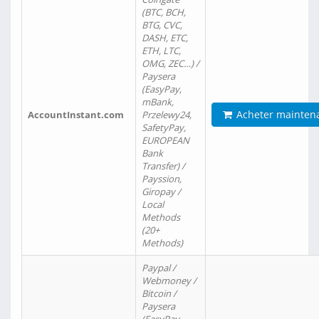
(BTC, BCH,
BTG, CVC,
DASH, ETC,
ETH, LTC,
OMG, ZEC…) /
Paysera
(EasyPay,
mBank,
Acheter mainten
AccountInstant.com
Przelewy24,
SafetyPay,
EUROPEAN
Bank
Transfer) /
Payssion,
Giropay /
Local
Methods
(20+
Methods)
Paypal /
Webmoney /
Bitcoin /
Paysera