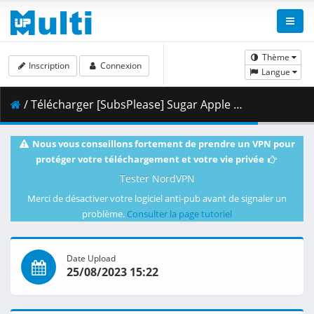
Thème
Inscription
Connexion
Langue
/ Télécharger [SubsPlease] Sugar Apple Fairy Tale - 20 (1080p) [194C2A2D].mkv.002 ( 439.20 MB )
Nous vous conseillons fortement de prendre un VPN pour
protéger votre téléchargement et votre vie privée
Tester NordVPN
Merci de désactiver votre logiciel anti-pub avant de signaler un
problème.
Consulter la page tutoriel
Date Upload
25/08/2023 15:22