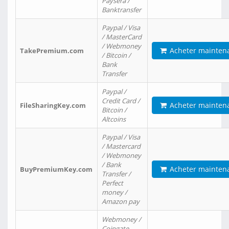
Paysera /
Banktransfer
Paypal / Visa
/ MasterCard
/ Webmoney
Acheter mainten
TakePremium.com
/ Bitcoin /
Bank
Transfer
Paypal /
Credit Card /
Acheter mainten
FileSharingKey.com
Bitcoin /
Altcoins
Paypal / Visa
/ Mastercard
/ Webmoney
/ Bank
Acheter mainten
BuyPremiumKey.com
Transfer /
Perfect
money /
Amazon pay
Webmoney /
Coingate