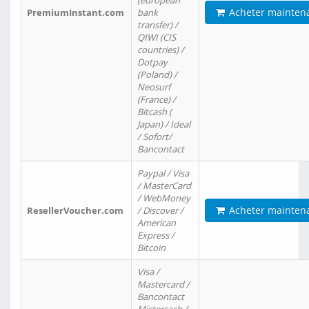
(european
Acheter mainten
PremiumInstant.com
bank
transfer) /
QIWI (CIS
countries) /
Dotpay
(Poland) /
Neosurf
(France) /
Bitcash (
Japan) / Ideal
/ Sofort/
Bancontact
Paypal / Visa
/ MasterCard
/ WebMoney
Acheter mainten
ResellerVoucher.com
/ Discover /
American
Express /
Bitcoin
Visa /
Mastercard /
Bancontact