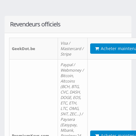
Revendeurs officiels
Visa /
Acheter mainten
GeekDot.be
Mastercard /
Stripe
Paypal /
Webmoney /
Bitcoin,
Altcoins
(BCH, BTG,
CVC, DASH,
DOGE, EOS,
ETC, ETH,
LTC, OMG,
SNT, ZEC…) /
Paysera
(Easypay,
Mbank,
Acheter mainten
PremiumKeys.com
Przelewy24,