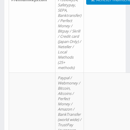
Safetypay,
SEPA,
Banktransfer)
/ Perfect
Money /
Bitpay / Skrill
/ Credit card
(Japan Only) /
Neteller /
Local
Methods
(25+
methods)
Paypal /
Webmoney /
Bitcoin,
Altcoins /
Perfect
Money /
Amazon /
BankTransfer
(world wide) /
TrustPay