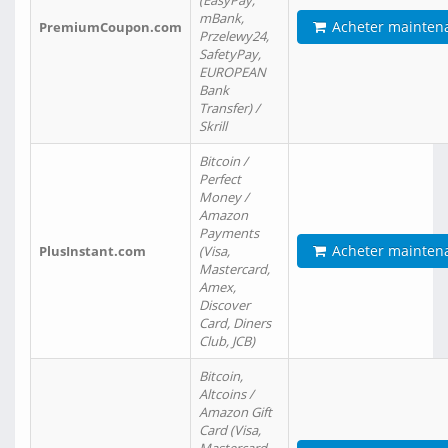
(EasyPay,
mBank,
Acheter mainten
PremiumCoupon.com
Przelewy24,
SafetyPay,
EUROPEAN
Bank
Transfer) /
Skrill
Bitcoin /
Perfect
Money /
Amazon
Payments
Acheter mainten
PlusInstant.com
(Visa,
Mastercard,
Amex,
Discover
Card, Diners
Club, JCB)
Bitcoin,
Altcoins /
Amazon Gift
Card (Visa,