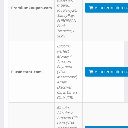
(EasyPay,
mBank,
Acheter mainten
PremiumCoupon.com
Przelewy24,
SafetyPay,
EUROPEAN
Bank
Transfer) /
Skrill
Bitcoin /
Perfect
Money /
Amazon
Payments
Acheter mainten
PlusInstant.com
(Visa,
Mastercard,
Amex,
Discover
Card, Diners
Club, JCB)
Bitcoin,
Altcoins /
Amazon Gift
Card (Visa,