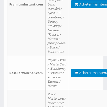
(european
Acheter mainten
PremiumInstant.com
bank
transfer) /
QIWI (CIS
countries) /
Dotpay
(Poland) /
Neosurf
(France) /
Bitcash (
Japan) / Ideal
/ Sofort/
Bancontact
Paypal / Visa
/ MasterCard
/ WebMoney
Acheter mainten
ResellerVoucher.com
/ Discover /
American
Express /
Bitcoin
Visa /
Mastercard /
Bancontact