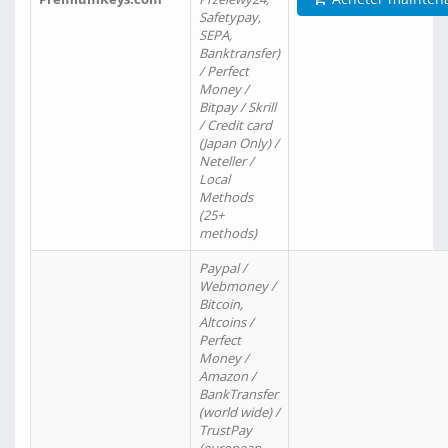
Safetypay,
SEPA,
Banktransfer)
/ Perfect
Money /
Bitpay / Skrill
/ Credit card
(Japan Only) /
Neteller /
Local
Methods
(25+
methods)
Paypal /
Webmoney /
Bitcoin,
Altcoins /
Perfect
Money /
Amazon /
BankTransfer
(world wide) /
TrustPay