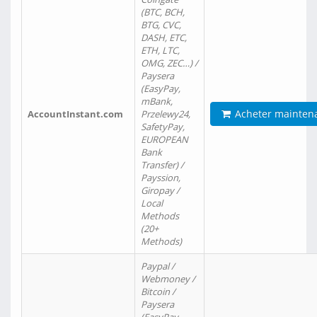
(BTC, BCH,
BTG, CVC,
DASH, ETC,
ETH, LTC,
OMG, ZEC…) /
Paysera
(EasyPay,
mBank,
Acheter mainten
AccountInstant.com
Przelewy24,
SafetyPay,
EUROPEAN
Bank
Transfer) /
Payssion,
Giropay /
Local
Methods
(20+
Methods)
Paypal /
Webmoney /
Bitcoin /
Paysera