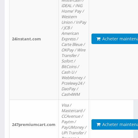
Mistercash /
iDEAL / ING
Home' Pay /
Western
Union / InPay
/ JCB /
American
Acheter mainten
24instant.com
Express /
Carte Bleue /
OKPay / Wire
Transfer /
Sofort /
BitCoins /
Cash U /
WebMoney /
Przelewy24 /
DaoPay /
Cash4WM
Visa /
Mastercard /
CCAvenue /
Paytm /
Acheter mainten
247premiumcart.com
PayUMoney /
UPi Transfer /