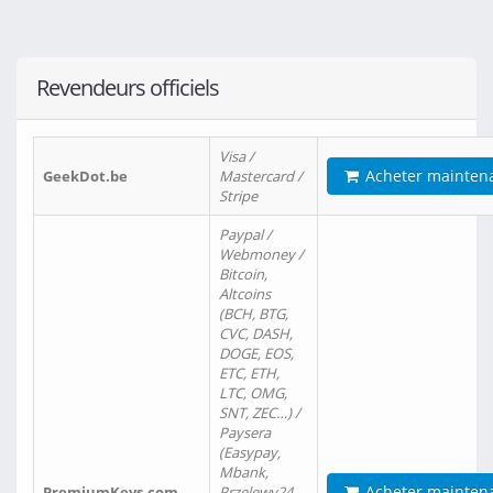
Revendeurs officiels
Visa /
Acheter mainten
GeekDot.be
Mastercard /
Stripe
Paypal /
Webmoney /
Bitcoin,
Altcoins
(BCH, BTG,
CVC, DASH,
DOGE, EOS,
ETC, ETH,
LTC, OMG,
SNT, ZEC…) /
Paysera
(Easypay,
Mbank,
Acheter mainten
PremiumKeys.com
Przelewy24,