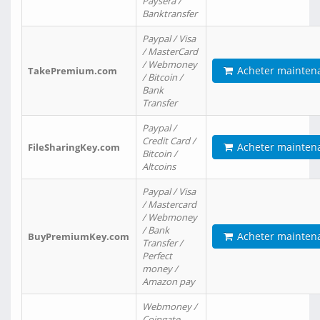
Paysera /
Banktransfer
Paypal / Visa
/ MasterCard
/ Webmoney
Acheter mainten
TakePremium.com
/ Bitcoin /
Bank
Transfer
Paypal /
Credit Card /
Acheter mainten
FileSharingKey.com
Bitcoin /
Altcoins
Paypal / Visa
/ Mastercard
/ Webmoney
/ Bank
Acheter mainten
BuyPremiumKey.com
Transfer /
Perfect
money /
Amazon pay
Webmoney /
Coingate