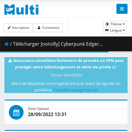
Thème
Inscription
Connexion
Langue
/ Télécharger [notsilly] Cyberpunk Edgerunners - S01E10 (WEB-DL 1080p HEVC E-AC-3) .mkv.002 ( 420.35 MB )
Nous vous conseillons fortement de prendre un VPN pour
protéger votre téléchargement et votre vie privée
Tester NordVPN
Merci de désactiver votre logiciel anti-pub avant de signaler un
problème.
Consulter la page tutoriel
Date Upload
28/09/2022 13:31