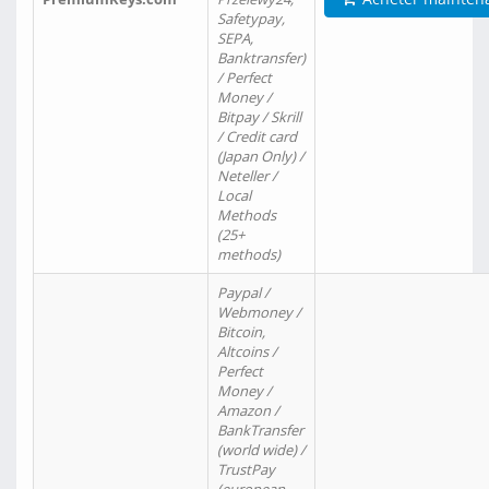
Safetypay,
SEPA,
Banktransfer)
/ Perfect
Money /
Bitpay / Skrill
/ Credit card
(Japan Only) /
Neteller /
Local
Methods
(25+
methods)
Paypal /
Webmoney /
Bitcoin,
Altcoins /
Perfect
Money /
Amazon /
BankTransfer
(world wide) /
TrustPay