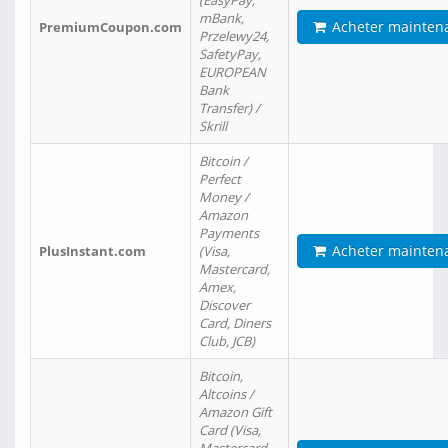
(EasyPay,
mBank,
Acheter mainten
PremiumCoupon.com
Przelewy24,
SafetyPay,
EUROPEAN
Bank
Transfer) /
Skrill
Bitcoin /
Perfect
Money /
Amazon
Payments
Acheter mainten
PlusInstant.com
(Visa,
Mastercard,
Amex,
Discover
Card, Diners
Club, JCB)
Bitcoin,
Altcoins /
Amazon Gift
Card (Visa,