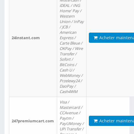
Mistercash /
iDEAL / ING
Home' Pay /
Western
Union / InPay
/ JCB /
American
Acheter mainten
24instant.com
Express /
Carte Bleue /
OKPay / Wire
Transfer /
Sofort /
BitCoins /
Cash U /
WebMoney /
Przelewy24 /
DaoPay /
Cash4WM
Visa /
Mastercard /
CCAvenue /
Paytm /
Acheter mainten
247premiumcart.com
PayUMoney /
UPi Transfer /