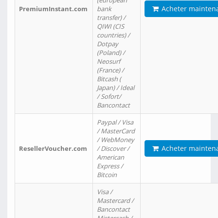
(european
Acheter mainten
PremiumInstant.com
bank
transfer) /
QIWI (CIS
countries) /
Dotpay
(Poland) /
Neosurf
(France) /
Bitcash (
Japan) / Ideal
/ Sofort/
Bancontact
Paypal / Visa
/ MasterCard
/ WebMoney
Acheter mainten
ResellerVoucher.com
/ Discover /
American
Express /
Bitcoin
Visa /
Mastercard /
Bancontact