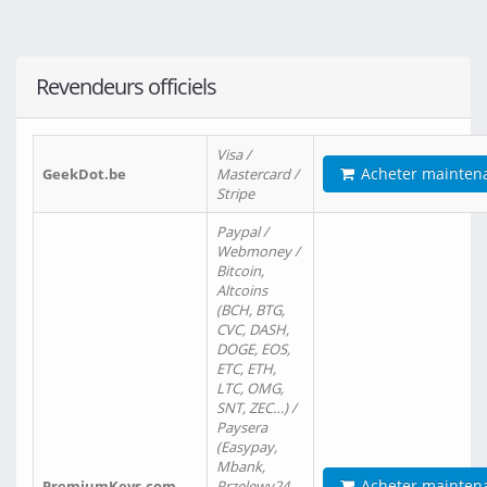
Revendeurs officiels
Visa /
Acheter mainten
GeekDot.be
Mastercard /
Stripe
Paypal /
Webmoney /
Bitcoin,
Altcoins
(BCH, BTG,
CVC, DASH,
DOGE, EOS,
ETC, ETH,
LTC, OMG,
SNT, ZEC…) /
Paysera
(Easypay,
Mbank,
Acheter mainten
PremiumKeys.com
Przelewy24,