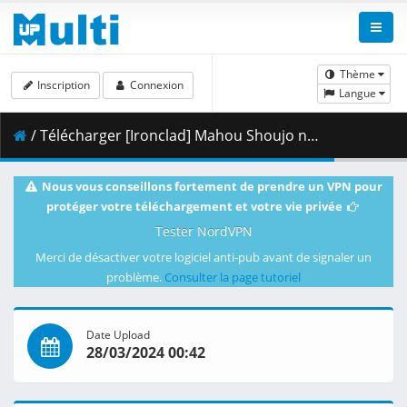
Thème
Inscription
Connexion
Langue
/ Télécharger [Ironclad] Mahou Shoujo ni Akogarete - 13 [10bit.1080p.AV1].mkv.002 ( 279.48 MB )
Nous vous conseillons fortement de prendre un VPN pour
protéger votre téléchargement et votre vie privée
Tester NordVPN
Merci de désactiver votre logiciel anti-pub avant de signaler un
problème.
Consulter la page tutoriel
Date Upload
28/03/2024 00:42