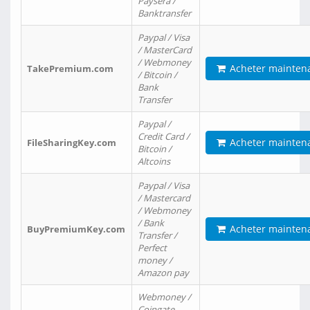
Paysera /
Banktransfer
Paypal / Visa
/ MasterCard
/ Webmoney
Acheter mainten
TakePremium.com
/ Bitcoin /
Bank
Transfer
Paypal /
Credit Card /
Acheter mainten
FileSharingKey.com
Bitcoin /
Altcoins
Paypal / Visa
/ Mastercard
/ Webmoney
/ Bank
Acheter mainten
BuyPremiumKey.com
Transfer /
Perfect
money /
Amazon pay
Webmoney /
Coingate