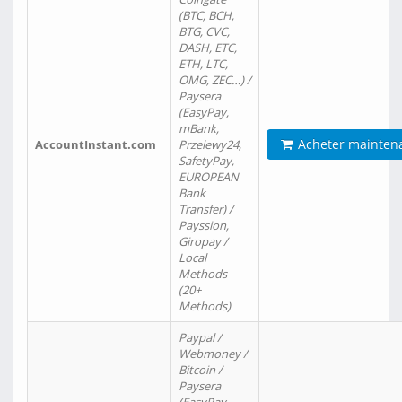
(BTC, BCH,
BTG, CVC,
DASH, ETC,
ETH, LTC,
OMG, ZEC…) /
Paysera
(EasyPay,
mBank,
Acheter mainten
AccountInstant.com
Przelewy24,
SafetyPay,
EUROPEAN
Bank
Transfer) /
Payssion,
Giropay /
Local
Methods
(20+
Methods)
Paypal /
Webmoney /
Bitcoin /
Paysera