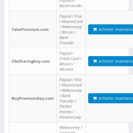
Paysera /
Banktransfer
Paypal / Visa
/ MasterCard
/ Webmoney
Acheter mainten
TakePremium.com
/ Bitcoin /
Bank
Transfer
Paypal /
Credit Card /
Acheter mainten
FileSharingKey.com
Bitcoin /
Altcoins
Paypal / Visa
/ Mastercard
/ Webmoney
/ Bank
Acheter mainten
BuyPremiumKey.com
Transfer /
Perfect
money /
Amazon pay
Webmoney /
Coingate