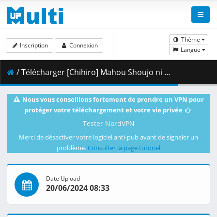
Thème
Inscription
Connexion
Langue
/ Télécharger [Chihiro] Mahou Shoujo ni Akogarete 13 [Blu-ray 1080p HEVC FLAC][EE35099C].mkv.006 ( 449.96 MB )
Nous vous conseillons fortement de prendre un VPN pour
protéger votre téléchargement et votre vie privée
Tester NordVPN
Merci de désactiver votre logiciel anti-pub avant de signaler un
problème.
Consulter la page tutoriel
Date Upload
20/06/2024 08:33