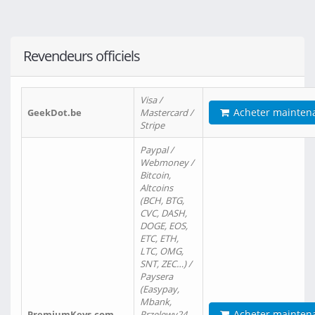
Revendeurs officiels
Visa /
Acheter mainten
GeekDot.be
Mastercard /
Stripe
Paypal /
Webmoney /
Bitcoin,
Altcoins
(BCH, BTG,
CVC, DASH,
DOGE, EOS,
ETC, ETH,
LTC, OMG,
SNT, ZEC…) /
Paysera
(Easypay,
Mbank,
Acheter mainten
PremiumKeys.com
Przelewy24,