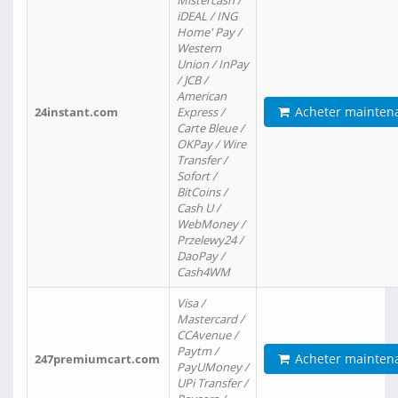
Mistercash /
iDEAL / ING
Home' Pay /
Western
Union / InPay
/ JCB /
American
Acheter mainten
24instant.com
Express /
Carte Bleue /
OKPay / Wire
Transfer /
Sofort /
BitCoins /
Cash U /
WebMoney /
Przelewy24 /
DaoPay /
Cash4WM
Visa /
Mastercard /
CCAvenue /
Paytm /
Acheter mainten
247premiumcart.com
PayUMoney /
UPi Transfer /