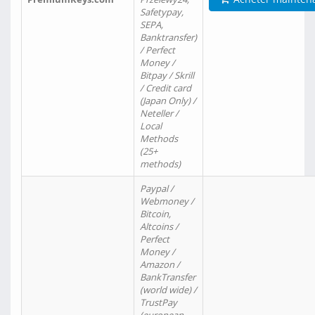
Safetypay,
SEPA,
Banktransfer)
/ Perfect
Money /
Bitpay / Skrill
/ Credit card
(Japan Only) /
Neteller /
Local
Methods
(25+
methods)
Paypal /
Webmoney /
Bitcoin,
Altcoins /
Perfect
Money /
Amazon /
BankTransfer
(world wide) /
TrustPay