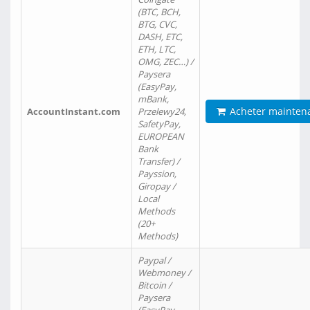
(BTC, BCH,
BTG, CVC,
DASH, ETC,
ETH, LTC,
OMG, ZEC…) /
Paysera
(EasyPay,
mBank,
Acheter mainten
AccountInstant.com
Przelewy24,
SafetyPay,
EUROPEAN
Bank
Transfer) /
Payssion,
Giropay /
Local
Methods
(20+
Methods)
Paypal /
Webmoney /
Bitcoin /
Paysera