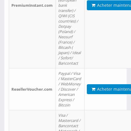
(european
Acheter mainten
PremiumInstant.com
bank
transfer) /
QIWI (CIS
countries) /
Dotpay
(Poland) /
Neosurf
(France) /
Bitcash (
Japan) / Ideal
/ Sofort/
Bancontact
Paypal / Visa
/ MasterCard
/ WebMoney
Acheter mainten
ResellerVoucher.com
/ Discover /
American
Express /
Bitcoin
Visa /
Mastercard /
Bancontact