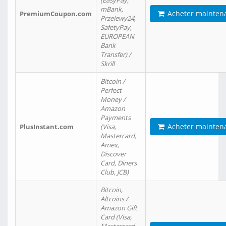
(EasyPay,
mBank,
Acheter mainten
PremiumCoupon.com
Przelewy24,
SafetyPay,
EUROPEAN
Bank
Transfer) /
Skrill
Bitcoin /
Perfect
Money /
Amazon
Payments
Acheter mainten
PlusInstant.com
(Visa,
Mastercard,
Amex,
Discover
Card, Diners
Club, JCB)
Bitcoin,
Altcoins /
Amazon Gift
Card (Visa,