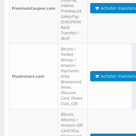
(EasyPay,
mBank,
Acheter mainten
PremiumCoupon.com
Przelewy24,
SafetyPay,
EUROPEAN
Bank
Transfer) /
Skrill
Bitcoin /
Perfect
Money /
Amazon
Payments
Acheter mainten
PlusInstant.com
(Visa,
Mastercard,
Amex,
Discover
Card, Diners
Club, JCB)
Bitcoin,
Altcoins /
Amazon Gift
Card (Visa,