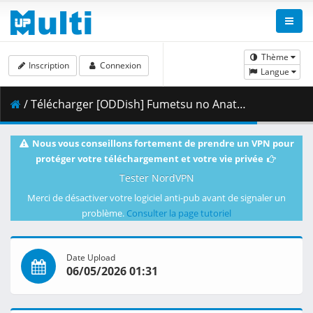
Thème
Inscription
Connexion
Langue
/ Télécharger [ODDish] Fumetsu no Anata e - S03E21 (WEB 1080p H.264 AAC 2.0) [7BAFE790].mkv.001 ( 499.40 MB )
Nous vous conseillons fortement de prendre un VPN pour
protéger votre téléchargement et votre vie privée
Tester NordVPN
Merci de désactiver votre logiciel anti-pub avant de signaler un
problème.
Consulter la page tutoriel
Date Upload
06/05/2026 01:31