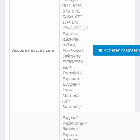
(BTC, BCH,
BTG, CVC,
DASH, ETC,
ETH, LTC,
OMG, ZEC…) /
Paysera
(EasyPay,
mBank,
Acheter mainten
AccountInstant.com
Przelewy24,
SafetyPay,
EUROPEAN
Bank
Transfer) /
Payssion,
Giropay /
Local
Methods
(20+
Methods)
Paypal /
Webmoney /
Bitcoin /
Paysera