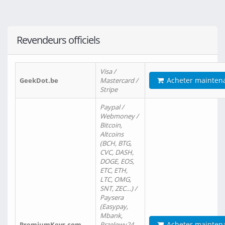
Revendeurs officiels
Visa /
Acheter mainten
GeekDot.be
Mastercard /
Stripe
Paypal /
Webmoney /
Bitcoin,
Altcoins
(BCH, BTG,
CVC, DASH,
DOGE, EOS,
ETC, ETH,
LTC, OMG,
SNT, ZEC…) /
Paysera
(Easypay,
Mbank,
Acheter mainten
PremiumKeys.com
Przelewy24,