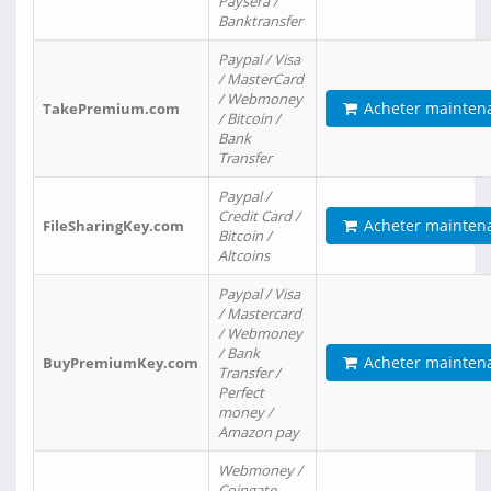
Paysera /
Banktransfer
Paypal / Visa
/ MasterCard
/ Webmoney
Acheter mainten
TakePremium.com
/ Bitcoin /
Bank
Transfer
Paypal /
Credit Card /
Acheter mainten
FileSharingKey.com
Bitcoin /
Altcoins
Paypal / Visa
/ Mastercard
/ Webmoney
/ Bank
Acheter mainten
BuyPremiumKey.com
Transfer /
Perfect
money /
Amazon pay
Webmoney /
Coingate