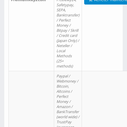
Safetypay,
SEPA,
Banktransfer)
/ Perfect
Money /
Bitpay / Skrill
/ Credit card
(Japan Only) /
Neteller /
Local
Methods
(25+
methods)
Paypal /
Webmoney /
Bitcoin,
Altcoins /
Perfect
Money /
Amazon /
BankTransfer
(world wide) /
TrustPay