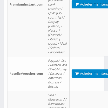
(european
Acheter mainten
PremiumInstant.com
bank
transfer) /
QIWI (CIS
countries) /
Dotpay
(Poland) /
Neosurf
(France) /
Bitcash (
Japan) / Ideal
/ Sofort/
Bancontact
Paypal / Visa
/ MasterCard
/ WebMoney
Acheter mainten
ResellerVoucher.com
/ Discover /
American
Express /
Bitcoin
Visa /
Mastercard /
Bancontact