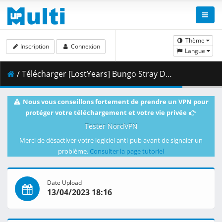
Thème
Inscription
Connexion
Langue
/ Télécharger [LostYears] Bungo Stray Dogs - S04E06 (WEB 1080p Hi10 AAC E-AC-3) [2D239138].mkv.001 ( 373.09 MB )
Nous vous conseillons fortement de prendre un VPN pour
protéger votre téléchargement et votre vie privée
Tester NordVPN
Merci de désactiver votre logiciel anti-pub avant de signaler un
problème.
Consulter la page tutoriel
Date Upload
13/04/2023 18:16