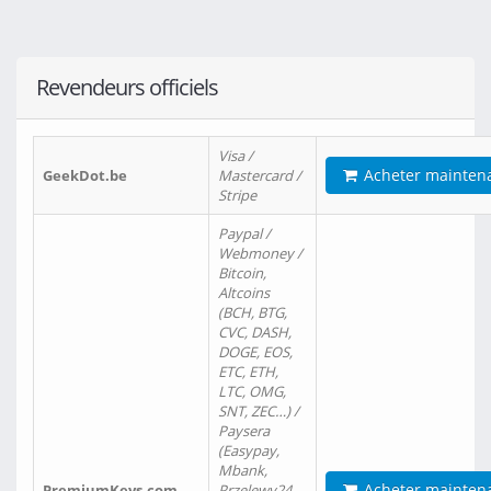
Revendeurs officiels
Visa /
Acheter mainten
GeekDot.be
Mastercard /
Stripe
Paypal /
Webmoney /
Bitcoin,
Altcoins
(BCH, BTG,
CVC, DASH,
DOGE, EOS,
ETC, ETH,
LTC, OMG,
SNT, ZEC…) /
Paysera
(Easypay,
Mbank,
Acheter mainten
PremiumKeys.com
Przelewy24,