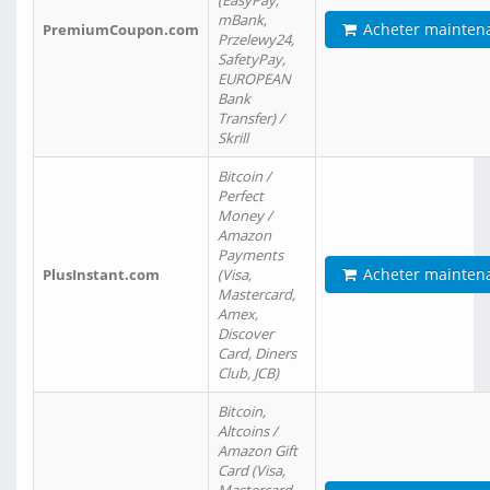
(EasyPay,
mBank,
Acheter mainten
PremiumCoupon.com
Przelewy24,
SafetyPay,
EUROPEAN
Bank
Transfer) /
Skrill
Bitcoin /
Perfect
Money /
Amazon
Payments
Acheter mainten
PlusInstant.com
(Visa,
Mastercard,
Amex,
Discover
Card, Diners
Club, JCB)
Bitcoin,
Altcoins /
Amazon Gift
Card (Visa,