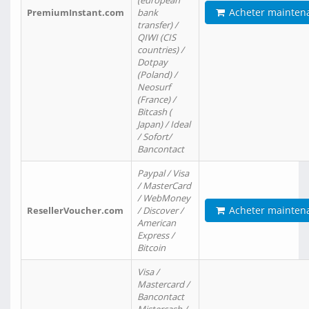
(european
Acheter mainten
PremiumInstant.com
bank
transfer) /
QIWI (CIS
countries) /
Dotpay
(Poland) /
Neosurf
(France) /
Bitcash (
Japan) / Ideal
/ Sofort/
Bancontact
Paypal / Visa
/ MasterCard
/ WebMoney
Acheter mainten
ResellerVoucher.com
/ Discover /
American
Express /
Bitcoin
Visa /
Mastercard /
Bancontact