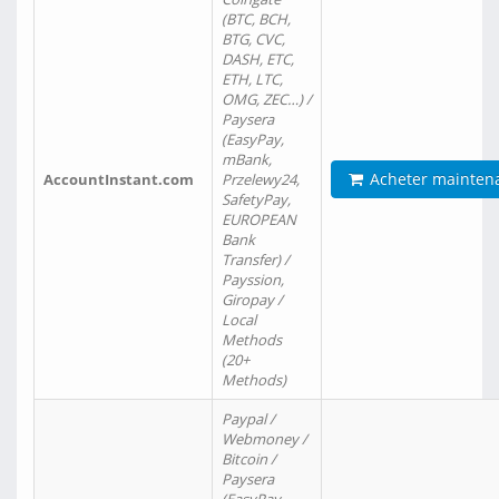
(BTC, BCH,
BTG, CVC,
DASH, ETC,
ETH, LTC,
OMG, ZEC…) /
Paysera
(EasyPay,
mBank,
Acheter mainten
AccountInstant.com
Przelewy24,
SafetyPay,
EUROPEAN
Bank
Transfer) /
Payssion,
Giropay /
Local
Methods
(20+
Methods)
Paypal /
Webmoney /
Bitcoin /
Paysera