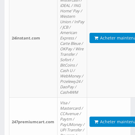
Mistercash /
iDEAL / ING
Home' Pay /
Western
Union / InPay
/ JCB /
American
Acheter mainten
24instant.com
Express /
Carte Bleue /
OKPay / Wire
Transfer /
Sofort /
BitCoins /
Cash U /
WebMoney /
Przelewy24 /
DaoPay /
Cash4WM
Visa /
Mastercard /
CCAvenue /
Paytm /
Acheter mainten
247premiumcart.com
PayUMoney /
UPi Transfer /