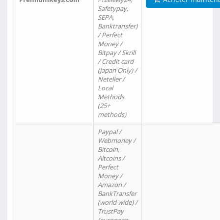
Safetypay,
SEPA,
Banktransfer)
/ Perfect
Money /
Bitpay / Skrill
/ Credit card
(Japan Only) /
Neteller /
Local
Methods
(25+
methods)
Paypal /
Webmoney /
Bitcoin,
Altcoins /
Perfect
Money /
Amazon /
BankTransfer
(world wide) /
TrustPay