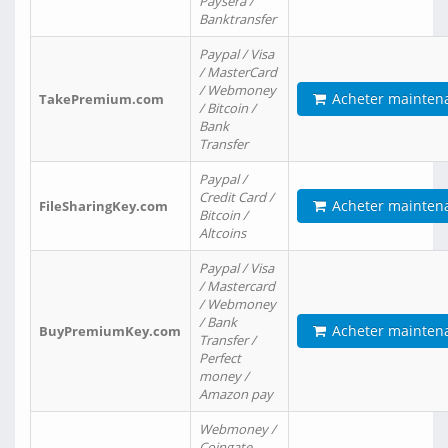
Paysera /
Banktransfer
Paypal / Visa
/ MasterCard
/ Webmoney
Acheter mainten
TakePremium.com
/ Bitcoin /
Bank
Transfer
Paypal /
Credit Card /
Acheter mainten
FileSharingKey.com
Bitcoin /
Altcoins
Paypal / Visa
/ Mastercard
/ Webmoney
/ Bank
Acheter mainten
BuyPremiumKey.com
Transfer /
Perfect
money /
Amazon pay
Webmoney /
Coingate