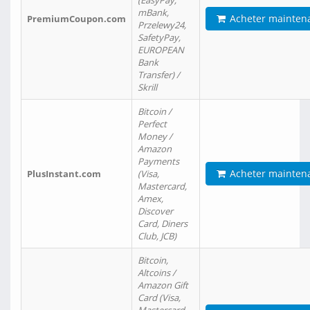
(EasyPay,
mBank,
Acheter mainten
PremiumCoupon.com
Przelewy24,
SafetyPay,
EUROPEAN
Bank
Transfer) /
Skrill
Bitcoin /
Perfect
Money /
Amazon
Payments
Acheter mainten
PlusInstant.com
(Visa,
Mastercard,
Amex,
Discover
Card, Diners
Club, JCB)
Bitcoin,
Altcoins /
Amazon Gift
Card (Visa,