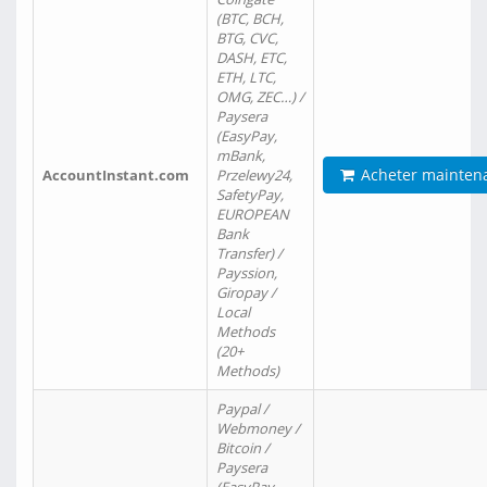
(BTC, BCH,
BTG, CVC,
DASH, ETC,
ETH, LTC,
OMG, ZEC…) /
Paysera
(EasyPay,
mBank,
Acheter mainten
AccountInstant.com
Przelewy24,
SafetyPay,
EUROPEAN
Bank
Transfer) /
Payssion,
Giropay /
Local
Methods
(20+
Methods)
Paypal /
Webmoney /
Bitcoin /
Paysera