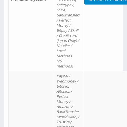
Safetypay,
SEPA,
Banktransfer)
/ Perfect
Money /
Bitpay / Skrill
/ Credit card
(Japan Only) /
Neteller /
Local
Methods
(25+
methods)
Paypal /
Webmoney /
Bitcoin,
Altcoins /
Perfect
Money /
Amazon /
BankTransfer
(world wide) /
TrustPay