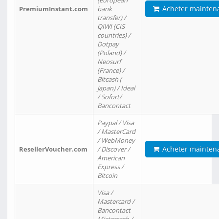
(european
Acheter mainten
PremiumInstant.com
bank
transfer) /
QIWI (CIS
countries) /
Dotpay
(Poland) /
Neosurf
(France) /
Bitcash (
Japan) / Ideal
/ Sofort/
Bancontact
Paypal / Visa
/ MasterCard
/ WebMoney
Acheter mainten
ResellerVoucher.com
/ Discover /
American
Express /
Bitcoin
Visa /
Mastercard /
Bancontact