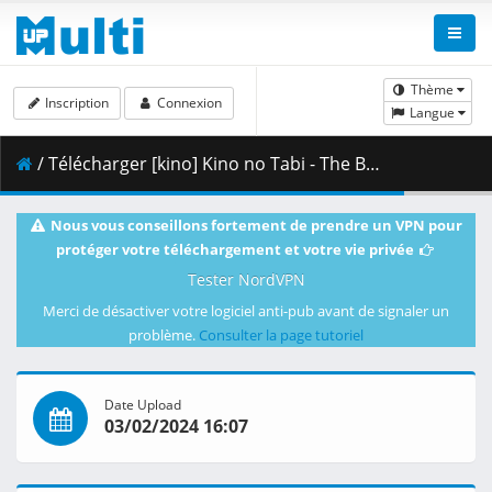
Thème
Inscription
Connexion
Langue
/ Télécharger [kino] Kino no Tabi - The Beautiful World - 11 [DVDRip 1264x720 x264 FLAC].mkv.001 ( 467.05 MB )
Nous vous conseillons fortement de prendre un VPN pour
protéger votre téléchargement et votre vie privée
Tester NordVPN
Merci de désactiver votre logiciel anti-pub avant de signaler un
problème.
Consulter la page tutoriel
Date Upload
03/02/2024 16:07