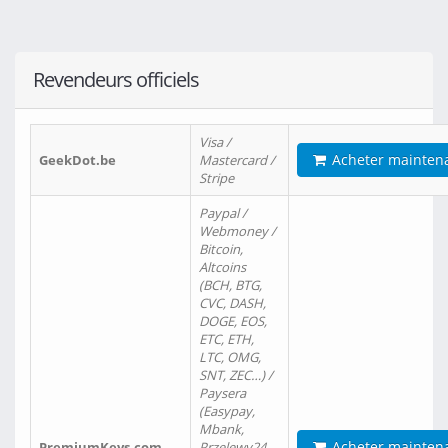
Revendeurs officiels
Visa /
Acheter mainten
GeekDot.be
Mastercard /
Stripe
Paypal /
Webmoney /
Bitcoin,
Altcoins
(BCH, BTG,
CVC, DASH,
DOGE, EOS,
ETC, ETH,
LTC, OMG,
SNT, ZEC…) /
Paysera
(Easypay,
Mbank,
Acheter mainten
PremiumKeys.com
Przelewy24,