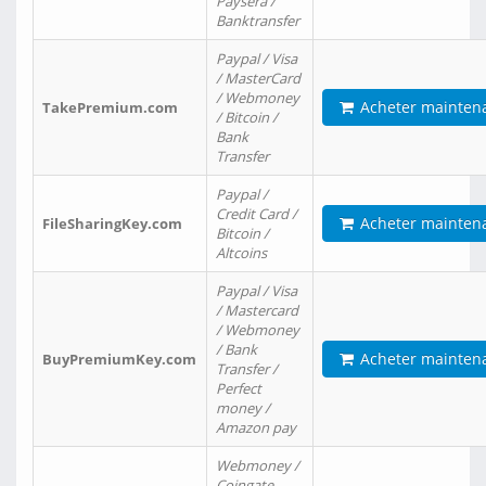
Paysera /
Banktransfer
Paypal / Visa
/ MasterCard
/ Webmoney
Acheter mainten
TakePremium.com
/ Bitcoin /
Bank
Transfer
Paypal /
Credit Card /
Acheter mainten
FileSharingKey.com
Bitcoin /
Altcoins
Paypal / Visa
/ Mastercard
/ Webmoney
/ Bank
Acheter mainten
BuyPremiumKey.com
Transfer /
Perfect
money /
Amazon pay
Webmoney /
Coingate