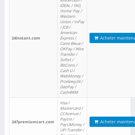
Mistercash /
iDEAL / ING
Home' Pay /
Western
Union / InPay
/ JCB /
American
Acheter mainten
24instant.com
Express /
Carte Bleue /
OKPay / Wire
Transfer /
Sofort /
BitCoins /
Cash U /
WebMoney /
Przelewy24 /
DaoPay /
Cash4WM
Visa /
Mastercard /
CCAvenue /
Paytm /
Acheter mainten
247premiumcart.com
PayUMoney /
UPi Transfer /