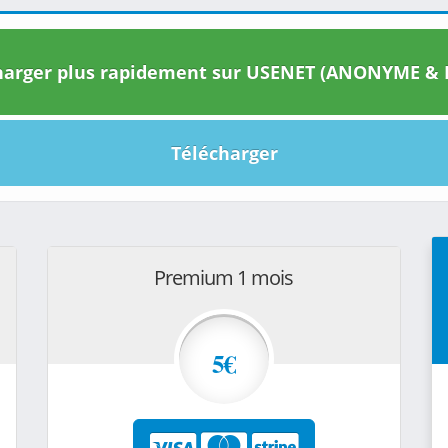
arger plus rapidement sur USENET (ANONYME & I
Télécharger
Premium 1 mois
5€