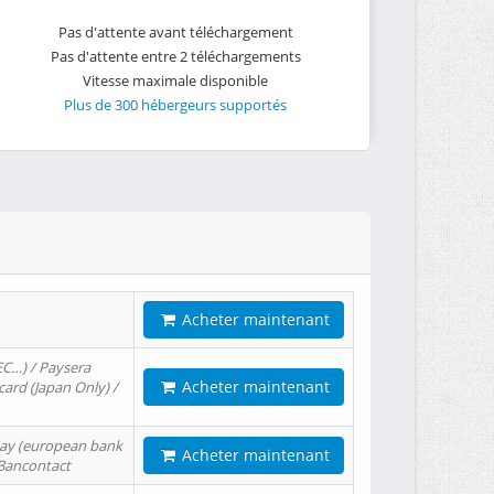
Pas d'attente avant téléchargement
Pas d'attente entre 2 téléchargements
Vitesse maximale disponible
Plus de 300 hébergeurs supportés
Acheter maintenant
EC…) / Paysera
Acheter maintenant
card (Japan Only) /
tPay (european bank
Acheter maintenant
/ Bancontact