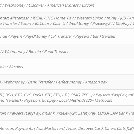
d / WebMoney / Discover / American Express / Bitcoin
ntact Mistercash / iDEAL / ING Home' Pay / Western Union / InPay / JCB / Am
re Transfer / Sofort / BitCoins / Cash U / WebMoney / Przelewy24 / DaoPay 
enue / Paytm / PayUMoney / UPi Transfer / Paysera / Banktransfer
d / Webmoney / Bitcoin / Bank Transfer
oin / Altcoins
rd / Webmoney / Bank Transfer / Perfect money / Amazon pay
, BCH, BTG, CVC, DASH, ETC, ETH, LTC, OMG, ZEC…) / Paysera (EasyPay, mB
 Transfer) / Payssion, Giropay / Local Methods (20+ Methods)
oin / Paysera (EasyPay, mBank, Przelewy24, SafetyPay, EUROPEAN Bank Transf
 Amazon Payments (Visa, Mastercard, Amex, Discover Card, Diners Club, JCB)