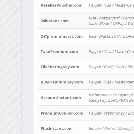
ResellerVoucher.com
Paypal / Visa / MasterCar
Visa / Mastercard / Banco
24instant.com
Carte Bleue / OKPay / Wi
247premiumcart.com
Visa / Mastercard / CCAv
TakePremium.com
Paypal / Visa / MasterCar
FileSharingKey.com
Paypal / Credit Card / Bitc
BuyPremiumKey.com
Paypal / Visa / Masterca
Webmoney / Coingate (BTC
AccountInstant.com
SafetyPay, EUROPEAN Bank
PremiumCoupon.com
Paypal / Webmoney / Bitc
PlusInstant.com
Bitcoin / Perfect Money /