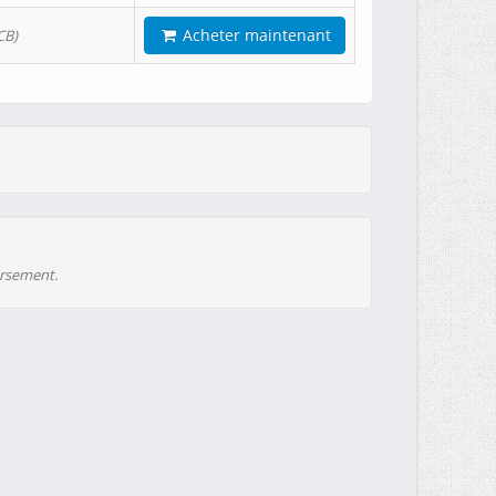
Acheter maintenant
CB)
ursement.