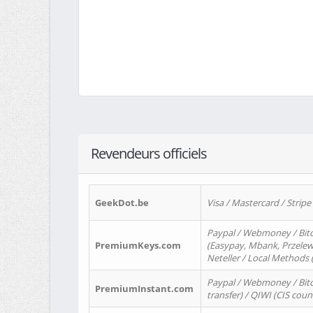
Revendeurs officiels
GeekDot.be
Visa / Mastercard / Stripe
Paypal / Webmoney / Bitc
PremiumKeys.com
(Easypay, Mbank, Przelewy2
Neteller / Local Methods
Paypal / Webmoney / Bitc
PremiumInstant.com
transfer) / QIWI (CIS coun