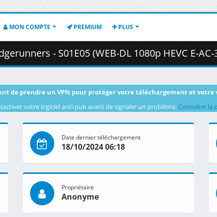
MON COMPTE
PREMIUM
PLUS
unners - S01E05 (WEB-DL 1080p HEVC E-AC-3) .mkv.002 ( 3
nt de prendre un VPN pour protéger votre téléchargement et votre 
sactiver votre logiciel anti-pub avant de signaler un problème.
Consulter la 
Date dernier téléchargement
18/10/2024 06:18
Propriétaire
Anonyme