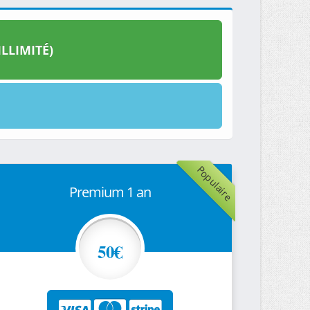
LLIMITÉ)
Populaire
Premium 1 an
50€