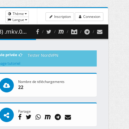
Thème
Inscription
Connexion
Langue
35.09 MB )
vie privée
Tester NordVPN
page tutoriel
Nombre de téléchargements
22
Partage