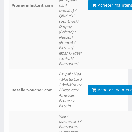
(european
Acheter mainten
PremiumInstant.com
bank
transfer) /
QIWI (CIS
countries) /
Dotpay
(Poland) /
Neosurf
(France) /
Bitcash (
Japan) / Ideal
/ Sofort/
Bancontact
Paypal / Visa
/ MasterCard
/ WebMoney
Acheter mainten
ResellerVoucher.com
/ Discover /
American
Express /
Bitcoin
Visa /
Mastercard /
Bancontact