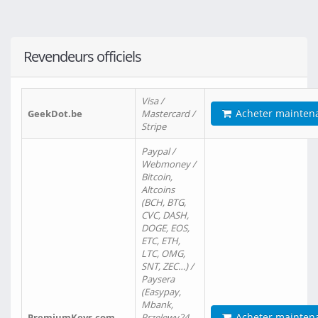
Revendeurs officiels
Visa /
Acheter mainten
GeekDot.be
Mastercard /
Stripe
Paypal /
Webmoney /
Bitcoin,
Altcoins
(BCH, BTG,
CVC, DASH,
DOGE, EOS,
ETC, ETH,
LTC, OMG,
SNT, ZEC…) /
Paysera
(Easypay,
Mbank,
Acheter mainten
PremiumKeys.com
Przelewy24,