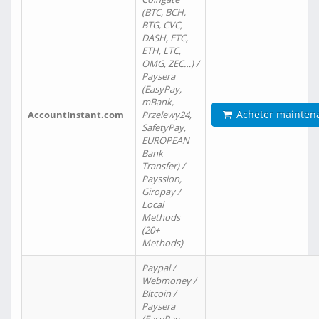
(BTC, BCH,
BTG, CVC,
DASH, ETC,
ETH, LTC,
OMG, ZEC…) /
Paysera
(EasyPay,
mBank,
Acheter mainten
AccountInstant.com
Przelewy24,
SafetyPay,
EUROPEAN
Bank
Transfer) /
Payssion,
Giropay /
Local
Methods
(20+
Methods)
Paypal /
Webmoney /
Bitcoin /
Paysera