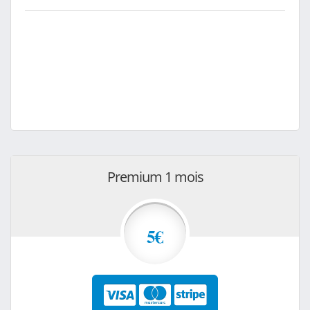
Premium 1 mois
5€