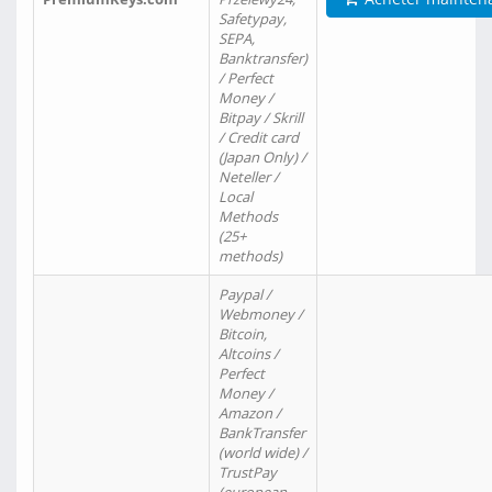
Safetypay,
SEPA,
Banktransfer)
/ Perfect
Money /
Bitpay / Skrill
/ Credit card
(Japan Only) /
Neteller /
Local
Methods
(25+
methods)
Paypal /
Webmoney /
Bitcoin,
Altcoins /
Perfect
Money /
Amazon /
BankTransfer
(world wide) /
TrustPay