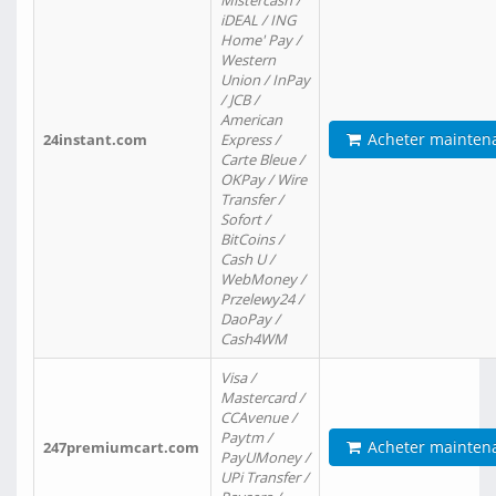
Mistercash /
iDEAL / ING
Home' Pay /
Western
Union / InPay
/ JCB /
American
Acheter mainten
24instant.com
Express /
Carte Bleue /
OKPay / Wire
Transfer /
Sofort /
BitCoins /
Cash U /
WebMoney /
Przelewy24 /
DaoPay /
Cash4WM
Visa /
Mastercard /
CCAvenue /
Paytm /
Acheter mainten
247premiumcart.com
PayUMoney /
UPi Transfer /