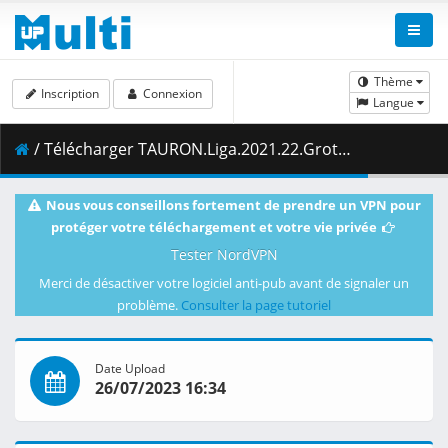
Thème
Inscription
Connexion
Langue
/ Télécharger TAURON.Liga.2021.22.Grot.Budowlani.Lodz.vs.Grupa.Azoty.Chemik.Police.25.04.2022.1080i.PL.HDTV.maraarab.ts ( 4.49 GB )
Nous vous conseillons fortement de prendre un VPN pour
protéger votre téléchargement et votre vie privée
Tester NordVPN
Merci de désactiver votre logiciel anti-pub avant de signaler un
problème.
Consulter la page tutoriel
Date Upload
26/07/2023 16:34