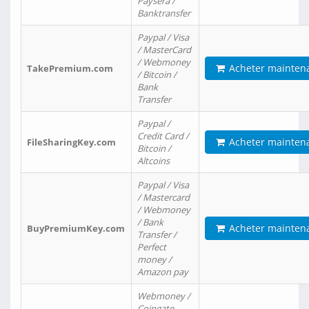
Paysera /
Banktransfer
Paypal / Visa
/ MasterCard
/ Webmoney
Acheter mainten
TakePremium.com
/ Bitcoin /
Bank
Transfer
Paypal /
Credit Card /
Acheter mainten
FileSharingKey.com
Bitcoin /
Altcoins
Paypal / Visa
/ Mastercard
/ Webmoney
/ Bank
Acheter mainten
BuyPremiumKey.com
Transfer /
Perfect
money /
Amazon pay
Webmoney /
Coingate