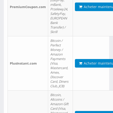
(EasyPay,
mBank,
Acheter mainten
PremiumCoupon.com
Przelewy24,
SafetyPay,
EUROPEAN
Bank
Transfer) /
Skrill
Bitcoin /
Perfect
Money /
Amazon
Payments
Acheter mainten
PlusInstant.com
(Visa,
Mastercard,
Amex,
Discover
Card, Diners
Club, JCB)
Bitcoin,
Altcoins /
Amazon Gift
Card (Visa,