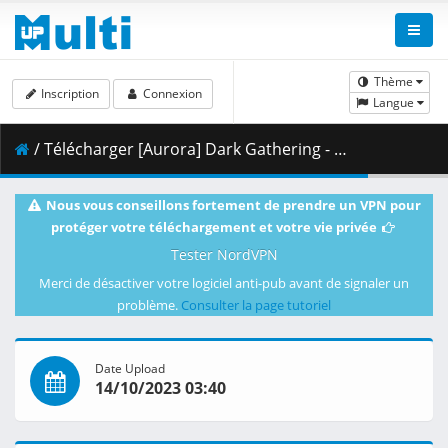
Thème
Inscription
Connexion
Langue
/ Télécharger [Aurora] Dark Gathering - S01E10 [1080p HEVC Webrip].mkv.002 ( 462.25 MB )
Nous vous conseillons fortement de prendre un VPN pour
protéger votre téléchargement et votre vie privée
Tester NordVPN
Merci de désactiver votre logiciel anti-pub avant de signaler un
problème.
Consulter la page tutoriel
Date Upload
14/10/2023 03:40