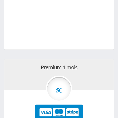
Premium 1 mois
5€