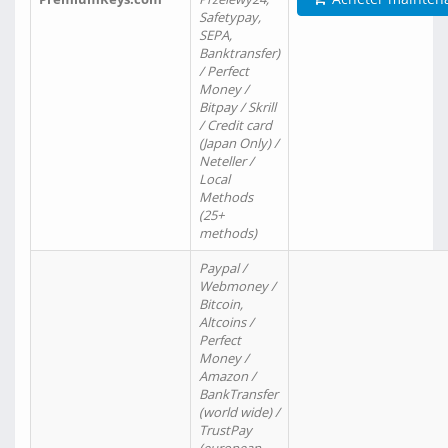
Safetypay,
SEPA,
Banktransfer)
/ Perfect
Money /
Bitpay / Skrill
/ Credit card
(Japan Only) /
Neteller /
Local
Methods
(25+
methods)
Paypal /
Webmoney /
Bitcoin,
Altcoins /
Perfect
Money /
Amazon /
BankTransfer
(world wide) /
TrustPay