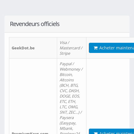
Revendeurs officiels
Visa /
Acheter mainten
GeekDot.be
Mastercard /
Stripe
Paypal /
Webmoney /
Bitcoin,
Altcoins
(BCH, BTG,
CVC, DASH,
DOGE, EOS,
ETC, ETH,
LTC, OMG,
SNT, ZEC…) /
Paysera
(Easypay,
Mbank,
Acheter mainten
PremiumKeys.com
Przelewy24,