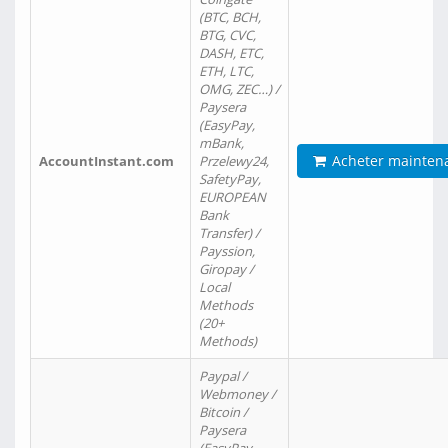
(BTC, BCH,
BTG, CVC,
DASH, ETC,
ETH, LTC,
OMG, ZEC…) /
Paysera
(EasyPay,
mBank,
Acheter mainten
AccountInstant.com
Przelewy24,
SafetyPay,
EUROPEAN
Bank
Transfer) /
Payssion,
Giropay /
Local
Methods
(20+
Methods)
Paypal /
Webmoney /
Bitcoin /
Paysera