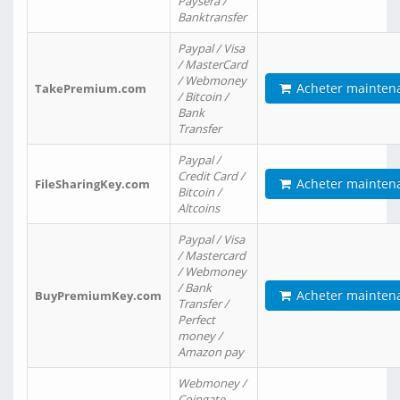
Paysera /
Banktransfer
Paypal / Visa
/ MasterCard
/ Webmoney
Acheter mainten
TakePremium.com
/ Bitcoin /
Bank
Transfer
Paypal /
Credit Card /
Acheter mainten
FileSharingKey.com
Bitcoin /
Altcoins
Paypal / Visa
/ Mastercard
/ Webmoney
/ Bank
Acheter mainten
BuyPremiumKey.com
Transfer /
Perfect
money /
Amazon pay
Webmoney /
Coingate