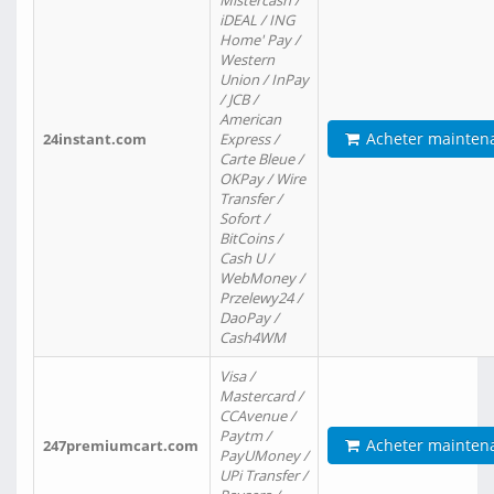
Mistercash /
iDEAL / ING
Home' Pay /
Western
Union / InPay
/ JCB /
American
Acheter mainten
24instant.com
Express /
Carte Bleue /
OKPay / Wire
Transfer /
Sofort /
BitCoins /
Cash U /
WebMoney /
Przelewy24 /
DaoPay /
Cash4WM
Visa /
Mastercard /
CCAvenue /
Paytm /
Acheter mainten
247premiumcart.com
PayUMoney /
UPi Transfer /