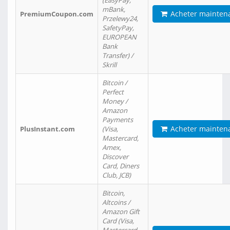
(EasyPay,
mBank,
Acheter mainten
PremiumCoupon.com
Przelewy24,
SafetyPay,
EUROPEAN
Bank
Transfer) /
Skrill
Bitcoin /
Perfect
Money /
Amazon
Payments
Acheter mainten
PlusInstant.com
(Visa,
Mastercard,
Amex,
Discover
Card, Diners
Club, JCB)
Bitcoin,
Altcoins /
Amazon Gift
Card (Visa,