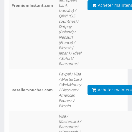
(european
Acheter mainten
PremiumInstant.com
bank
transfer) /
QIWI (CIS
countries) /
Dotpay
(Poland) /
Neosurf
(France) /
Bitcash (
Japan) / Ideal
/ Sofort/
Bancontact
Paypal / Visa
/ MasterCard
/ WebMoney
Acheter mainten
ResellerVoucher.com
/ Discover /
American
Express /
Bitcoin
Visa /
Mastercard /
Bancontact