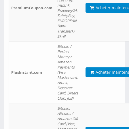
(EasyPay,
mBank,
Acheter mainten
PremiumCoupon.com
Przelewy24,
SafetyPay,
EUROPEAN
Bank
Transfer) /
Skrill
Bitcoin /
Perfect
Money /
Amazon
Payments
Acheter mainten
PlusInstant.com
(Visa,
Mastercard,
Amex,
Discover
Card, Diners
Club, JCB)
Bitcoin,
Altcoins /
Amazon Gift
Card (Visa,