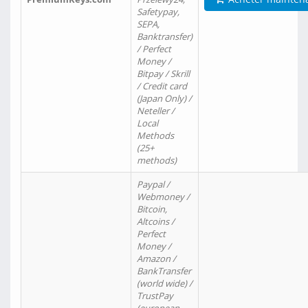
Safetypay,
SEPA,
Banktransfer)
/ Perfect
Money /
Bitpay / Skrill
/ Credit card
(Japan Only) /
Neteller /
Local
Methods
(25+
methods)
Paypal /
Webmoney /
Bitcoin,
Altcoins /
Perfect
Money /
Amazon /
BankTransfer
(world wide) /
TrustPay