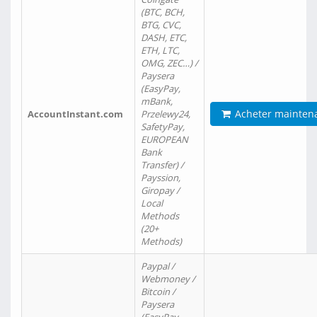
(BTC, BCH,
BTG, CVC,
DASH, ETC,
ETH, LTC,
OMG, ZEC…) /
Paysera
(EasyPay,
mBank,
Acheter mainten
AccountInstant.com
Przelewy24,
SafetyPay,
EUROPEAN
Bank
Transfer) /
Payssion,
Giropay /
Local
Methods
(20+
Methods)
Paypal /
Webmoney /
Bitcoin /
Paysera