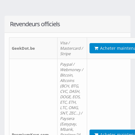
Revendeurs officiels
Visa /
Acheter mainten
GeekDot.be
Mastercard /
Stripe
Paypal /
Webmoney /
Bitcoin,
Altcoins
(BCH, BTG,
CVC, DASH,
DOGE, EOS,
ETC, ETH,
LTC, OMG,
SNT, ZEC…) /
Paysera
(Easypay,
Mbank,
Acheter mainten
PremiumKeys.com
Przelewy24,