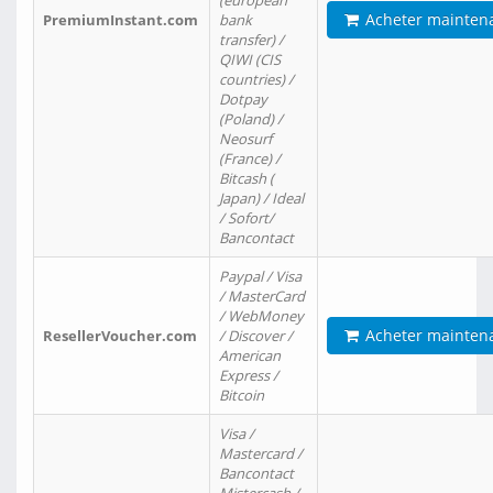
(european
Acheter mainten
PremiumInstant.com
bank
transfer) /
QIWI (CIS
countries) /
Dotpay
(Poland) /
Neosurf
(France) /
Bitcash (
Japan) / Ideal
/ Sofort/
Bancontact
Paypal / Visa
/ MasterCard
/ WebMoney
Acheter mainten
ResellerVoucher.com
/ Discover /
American
Express /
Bitcoin
Visa /
Mastercard /
Bancontact