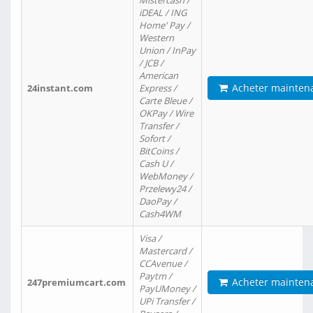
Mistercash /
iDEAL / ING
Home' Pay /
Western
Union / InPay
/ JCB /
American
Acheter mainten
24instant.com
Express /
Carte Bleue /
OKPay / Wire
Transfer /
Sofort /
BitCoins /
Cash U /
WebMoney /
Przelewy24 /
DaoPay /
Cash4WM
Visa /
Mastercard /
CCAvenue /
Paytm /
Acheter mainten
247premiumcart.com
PayUMoney /
UPi Transfer /