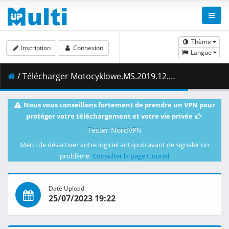
Thème
Inscription
Connexion
Langue
/ Télécharger Motocyklowe.MS.2019.12.Grand.Prix.Wielkiej.Brytanii.1.sesja.treningowa.w.klasie.Moto2.23.08.2019.1080i.PL.HDTV.maraarab.ts ( 1.83 GB )
Nous vous conseillons fortement de prendre un VPN pour
protéger votre téléchargement et votre vie privée
Tester NordVPN
Merci de désactiver votre logiciel anti-pub avant de signaler un
problème.
Consulter la page tutoriel
Date Upload
25/07/2023 19:22