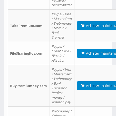
Paysera /
Banktransfer
Paypal / Visa
/ MasterCard
/ Webmoney
Acheter mainten
TakePremium.com
/ Bitcoin /
Bank
Transfer
Paypal /
Credit Card /
Acheter mainten
FileSharingKey.com
Bitcoin /
Altcoins
Paypal / Visa
/ Mastercard
/ Webmoney
/ Bank
Acheter mainten
BuyPremiumKey.com
Transfer /
Perfect
money /
Amazon pay
Webmoney /
Coingate