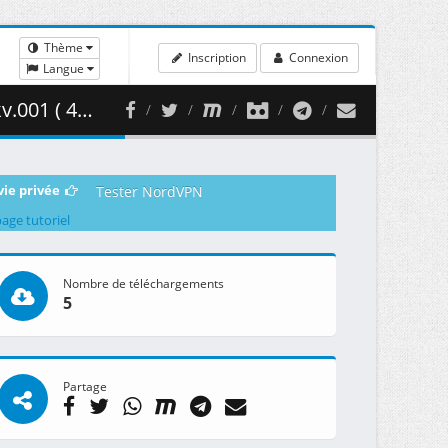
Thème
Inscription
Connexion
Langue
8.88 MB )
vie privée
Tester NordVPN
page tutoriel
Nombre de téléchargements
5
Partage