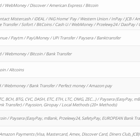
d / WebMoney / Discover / American Express / Bitcoin
ntact Mistercash / iDEAL / ING Home' Pay / Western Union / InPay / JCB / Am
re Transfer / Sofort / BitCoins / Cash U / WebMoney / Przelewy24 / DaoPay 
enue / Paytm / PayUMoney / UPi Transfer / Paysera / Banktransfer
d / Webmoney / Bitcoin / Bank Transfer
oin / Altcoins
rd / Webmoney / Bank Transfer / Perfect money / Amazon pay
, BCH, BTG, CVC, DASH, ETC, ETH, LTC, OMG, ZEC…) / Paysera (EasyPay, mB
 Transfer) / Payssion, Giropay / Local Methods (20+ Methods)
oin / Paysera (EasyPay, mBank, Przelewy24, SafetyPay, EUROPEAN Bank Transf
 Amazon Payments (Visa, Mastercard, Amex, Discover Card, Diners Club, JCB)