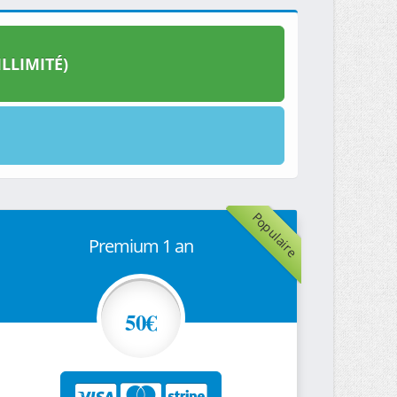
LLIMITÉ)
Populaire
Premium 1 an
50€