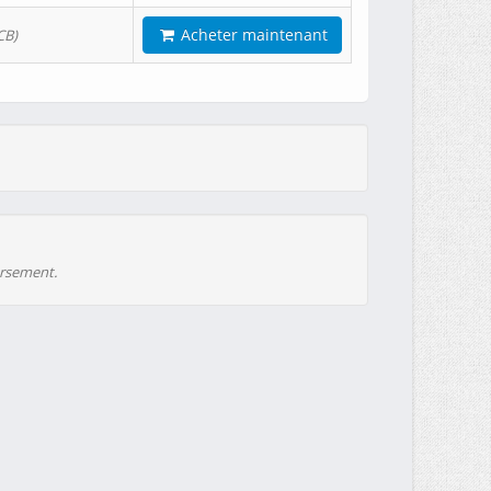
Acheter maintenant
CB)
ursement.