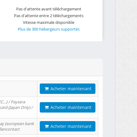
Pas d'attente avant téléchargement
Pas d'attente entre 2 téléchargements
Vitesse maximale disponible
Plus de 300 hébergeurs supportés
Acheter maintenant
EC…) / Paysera
Acheter maintenant
card (Japan Only) /
tPay (european bank
Acheter maintenant
/ Bancontact