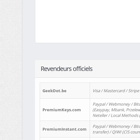
Revendeurs officiels
GeekDot.be
Visa / Mastercard / Stripe
Paypal / Webmoney / Bitc
PremiumKeys.com
(Easypay, Mbank, Przelewy2
Neteller / Local Methods
Paypal / Webmoney / Bitc
PremiumInstant.com
transfer) / QIWI (CIS coun