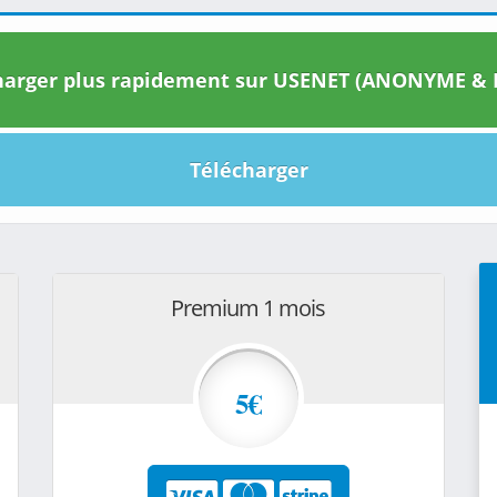
arger plus rapidement sur USENET (ANONYME & I
Télécharger
Premium 1 mois
5€