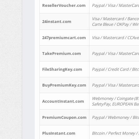
ResellerVoucher.com
Paypal / Visa / MasterCar
Visa / Mastercard / Banco
24instant.com
Carte Bleue / OKPay / Wi
247premiumcart.com
Visa / Mastercard / CCAv
TakePremium.com
Paypal / Visa / MasterCar
FileSharingKey.com
Paypal / Credit Card / Bitc
BuyPremiumKey.com
Paypal / Visa / Masterca
Webmoney / Coingate (BTC
AccountInstant.com
SafetyPay, EUROPEAN Bank
PremiumCoupon.com
Paypal / Webmoney / Bitc
PlusInstant.com
Bitcoin / Perfect Money /