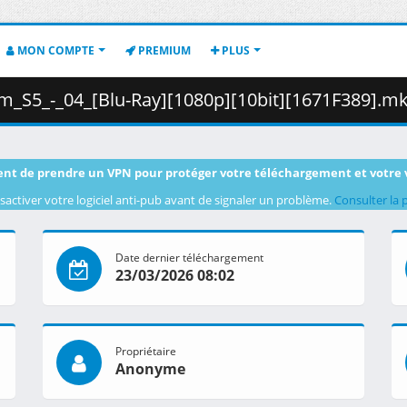
MON COMPTE
PREMIUM
PLUS
_-_04_[Blu-Ray][1080p][10bit][1671F389].mkv.001 ( 43
nt de prendre un VPN pour protéger votre téléchargement et votre 
sactiver votre logiciel anti-pub avant de signaler un problème.
Consulter la 
Date dernier téléchargement
23/03/2026 08:02
Propriétaire
Anonyme