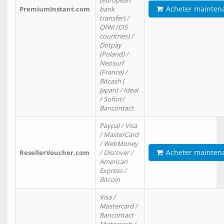
(european
Acheter mainten
PremiumInstant.com
bank
transfer) /
QIWI (CIS
countries) /
Dotpay
(Poland) /
Neosurf
(France) /
Bitcash (
Japan) / Ideal
/ Sofort/
Bancontact
Paypal / Visa
/ MasterCard
/ WebMoney
Acheter mainten
ResellerVoucher.com
/ Discover /
American
Express /
Bitcoin
Visa /
Mastercard /
Bancontact