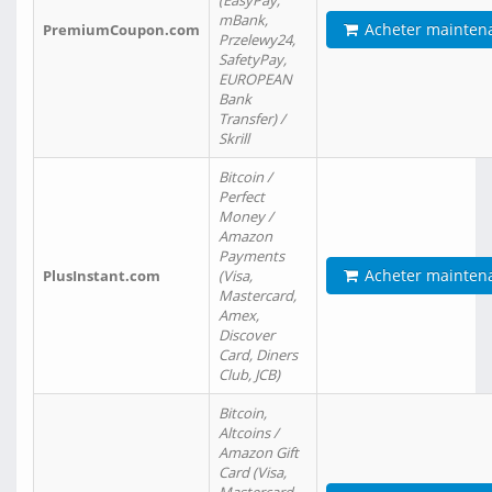
(EasyPay,
mBank,
Acheter mainten
PremiumCoupon.com
Przelewy24,
SafetyPay,
EUROPEAN
Bank
Transfer) /
Skrill
Bitcoin /
Perfect
Money /
Amazon
Payments
Acheter mainten
PlusInstant.com
(Visa,
Mastercard,
Amex,
Discover
Card, Diners
Club, JCB)
Bitcoin,
Altcoins /
Amazon Gift
Card (Visa,