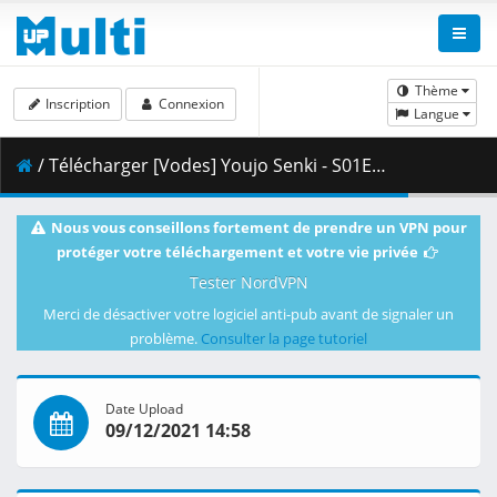
Thème
Inscription
Connexion
Langue
/ Télécharger [Vodes] Youjo Senki - S01E07.mkv.001 ( 439.46 MB )
Nous vous conseillons fortement de prendre un VPN pour
protéger votre téléchargement et votre vie privée
Tester NordVPN
Merci de désactiver votre logiciel anti-pub avant de signaler un
problème.
Consulter la page tutoriel
Date Upload
09/12/2021 14:58