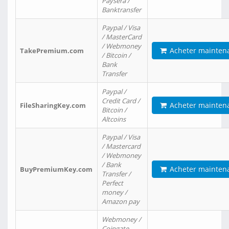
Paysera /
Banktransfer
Paypal / Visa
/ MasterCard
/ Webmoney
Acheter mainten
TakePremium.com
/ Bitcoin /
Bank
Transfer
Paypal /
Credit Card /
Acheter mainten
FileSharingKey.com
Bitcoin /
Altcoins
Paypal / Visa
/ Mastercard
/ Webmoney
/ Bank
Acheter mainten
BuyPremiumKey.com
Transfer /
Perfect
money /
Amazon pay
Webmoney /
Coingate