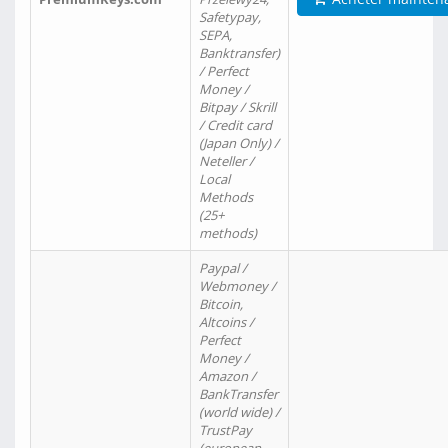
Safetypay,
SEPA,
Banktransfer)
/ Perfect
Money /
Bitpay / Skrill
/ Credit card
(Japan Only) /
Neteller /
Local
Methods
(25+
methods)
Paypal /
Webmoney /
Bitcoin,
Altcoins /
Perfect
Money /
Amazon /
BankTransfer
(world wide) /
TrustPay