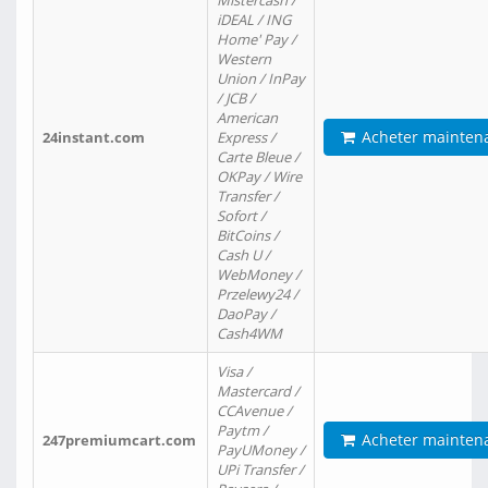
Mistercash /
iDEAL / ING
Home' Pay /
Western
Union / InPay
/ JCB /
American
Acheter mainten
24instant.com
Express /
Carte Bleue /
OKPay / Wire
Transfer /
Sofort /
BitCoins /
Cash U /
WebMoney /
Przelewy24 /
DaoPay /
Cash4WM
Visa /
Mastercard /
CCAvenue /
Paytm /
Acheter mainten
247premiumcart.com
PayUMoney /
UPi Transfer /