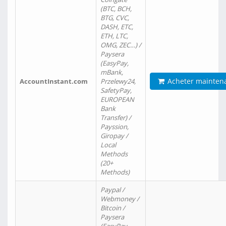
(BTC, BCH,
BTG, CVC,
DASH, ETC,
ETH, LTC,
OMG, ZEC…) /
Paysera
(EasyPay,
mBank,
Acheter mainten
AccountInstant.com
Przelewy24,
SafetyPay,
EUROPEAN
Bank
Transfer) /
Payssion,
Giropay /
Local
Methods
(20+
Methods)
Paypal /
Webmoney /
Bitcoin /
Paysera