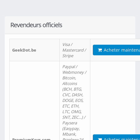
Revendeurs officiels
Visa /
Acheter mainten
GeekDot.be
Mastercard /
Stripe
Paypal /
Webmoney /
Bitcoin,
Altcoins
(BCH, BTG,
CVC, DASH,
DOGE, EOS,
ETC, ETH,
LTC, OMG,
SNT, ZEC…) /
Paysera
(Easypay,
Mbank,
Acheter mainten
PremiumKeys.com
Przelewy24,