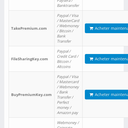
Paysera /
Banktransfer
Paypal / Visa
/ MasterCard
/ Webmoney
Acheter mainten
TakePremium.com
/ Bitcoin /
Bank
Transfer
Paypal /
Credit Card /
Acheter mainten
FileSharingKey.com
Bitcoin /
Altcoins
Paypal / Visa
/ Mastercard
/ Webmoney
/ Bank
Acheter mainten
BuyPremiumKey.com
Transfer /
Perfect
money /
Amazon pay
Webmoney /
Coingate