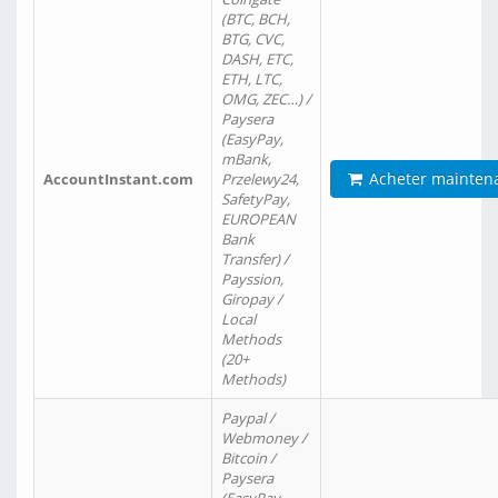
(BTC, BCH,
BTG, CVC,
DASH, ETC,
ETH, LTC,
OMG, ZEC…) /
Paysera
(EasyPay,
mBank,
Acheter mainten
AccountInstant.com
Przelewy24,
SafetyPay,
EUROPEAN
Bank
Transfer) /
Payssion,
Giropay /
Local
Methods
(20+
Methods)
Paypal /
Webmoney /
Bitcoin /
Paysera