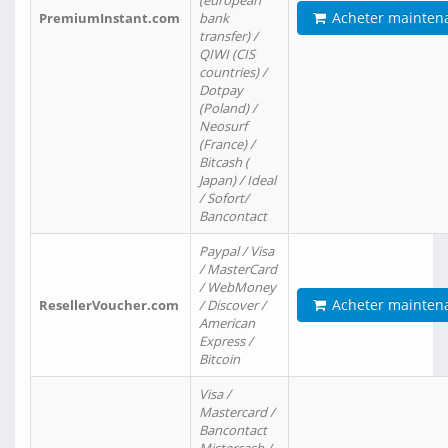
(european
Acheter mainten
PremiumInstant.com
bank
transfer) /
QIWI (CIS
countries) /
Dotpay
(Poland) /
Neosurf
(France) /
Bitcash (
Japan) / Ideal
/ Sofort/
Bancontact
Paypal / Visa
/ MasterCard
/ WebMoney
Acheter mainten
ResellerVoucher.com
/ Discover /
American
Express /
Bitcoin
Visa /
Mastercard /
Bancontact