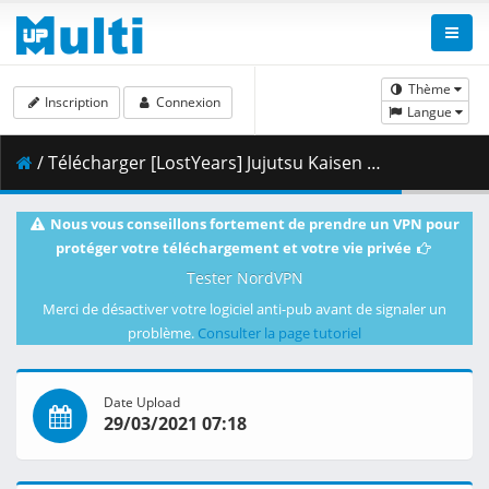
Thème
Inscription
Connexion
Langue
/ Télécharger [LostYears] Jujutsu Kaisen - 05 (WEB 1080p x264 10-bit AAC) [E0646D85].mkv.002 ( 458.98 MB )
Nous vous conseillons fortement de prendre un VPN pour
protéger votre téléchargement et votre vie privée
Tester NordVPN
Merci de désactiver votre logiciel anti-pub avant de signaler un
problème.
Consulter la page tutoriel
Date Upload
29/03/2021 07:18