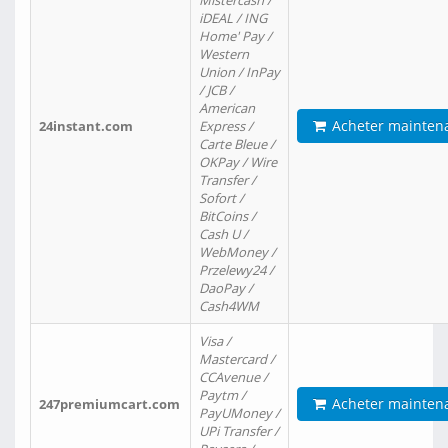
Mistercash /
iDEAL / ING
Home' Pay /
Western
Union / InPay
/ JCB /
American
Acheter mainten
24instant.com
Express /
Carte Bleue /
OKPay / Wire
Transfer /
Sofort /
BitCoins /
Cash U /
WebMoney /
Przelewy24 /
DaoPay /
Cash4WM
Visa /
Mastercard /
CCAvenue /
Paytm /
Acheter mainten
247premiumcart.com
PayUMoney /
UPi Transfer /