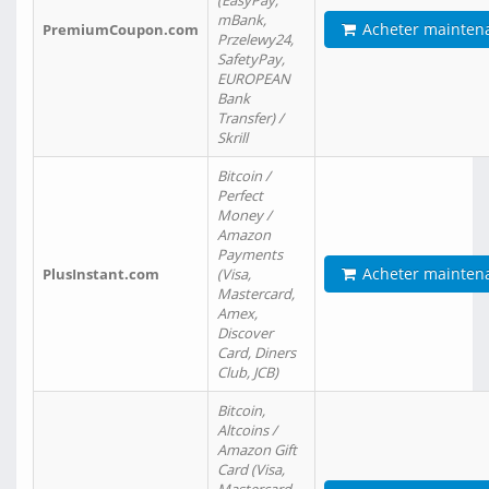
(EasyPay,
mBank,
Acheter mainten
PremiumCoupon.com
Przelewy24,
SafetyPay,
EUROPEAN
Bank
Transfer) /
Skrill
Bitcoin /
Perfect
Money /
Amazon
Payments
Acheter mainten
PlusInstant.com
(Visa,
Mastercard,
Amex,
Discover
Card, Diners
Club, JCB)
Bitcoin,
Altcoins /
Amazon Gift
Card (Visa,