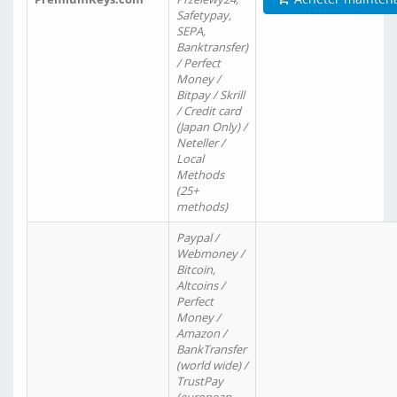
Safetypay,
SEPA,
Banktransfer)
/ Perfect
Money /
Bitpay / Skrill
/ Credit card
(Japan Only) /
Neteller /
Local
Methods
(25+
methods)
Paypal /
Webmoney /
Bitcoin,
Altcoins /
Perfect
Money /
Amazon /
BankTransfer
(world wide) /
TrustPay