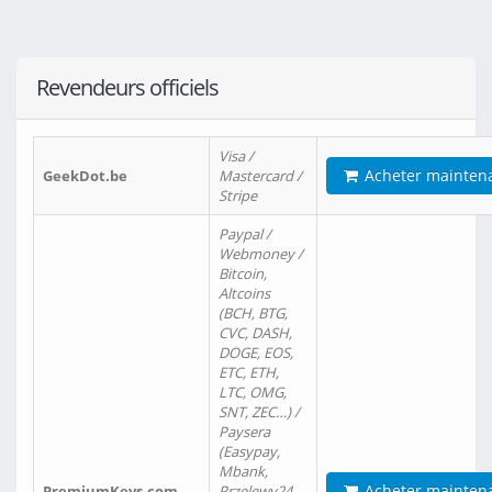
Revendeurs officiels
Visa /
Acheter mainten
GeekDot.be
Mastercard /
Stripe
Paypal /
Webmoney /
Bitcoin,
Altcoins
(BCH, BTG,
CVC, DASH,
DOGE, EOS,
ETC, ETH,
LTC, OMG,
SNT, ZEC…) /
Paysera
(Easypay,
Mbank,
Acheter mainten
PremiumKeys.com
Przelewy24,