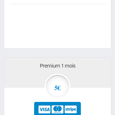
Premium 1 mois
5€