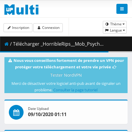
Thème
Inscription
Connexion
Langue
/ Télécharger _HorribleRips__Mob_Psycho_100_-_10__1080p_.mkv.001 ( 400.58 MB )
Nous vous conseillons fortement de prendre un VPN pour
protéger votre téléchargement et votre vie privée
Tester NordVPN
Merci de désactiver votre logiciel anti-pub avant de signaler un
problème.
Consulter la page tutoriel
Date Upload
09/10/2020 01:11