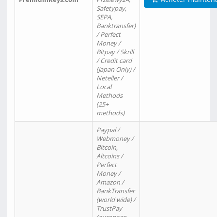
Safetypay,
SEPA,
Banktransfer)
/ Perfect
Money /
Bitpay / Skrill
/ Credit card
(Japan Only) /
Neteller /
Local
Methods
(25+
methods)
Paypal /
Webmoney /
Bitcoin,
Altcoins /
Perfect
Money /
Amazon /
BankTransfer
(world wide) /
TrustPay