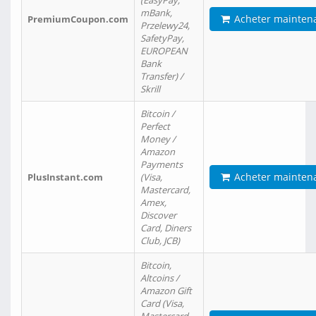
(EasyPay,
mBank,
Acheter mainten
PremiumCoupon.com
Przelewy24,
SafetyPay,
EUROPEAN
Bank
Transfer) /
Skrill
Bitcoin /
Perfect
Money /
Amazon
Payments
Acheter mainten
PlusInstant.com
(Visa,
Mastercard,
Amex,
Discover
Card, Diners
Club, JCB)
Bitcoin,
Altcoins /
Amazon Gift
Card (Visa,