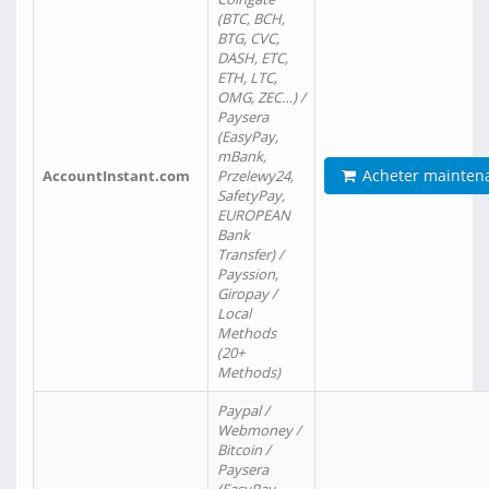
(BTC, BCH,
BTG, CVC,
DASH, ETC,
ETH, LTC,
OMG, ZEC…) /
Paysera
(EasyPay,
mBank,
Acheter mainten
AccountInstant.com
Przelewy24,
SafetyPay,
EUROPEAN
Bank
Transfer) /
Payssion,
Giropay /
Local
Methods
(20+
Methods)
Paypal /
Webmoney /
Bitcoin /
Paysera