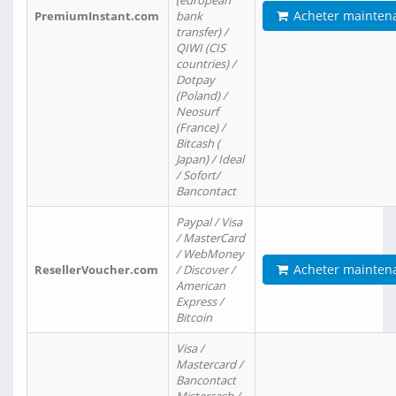
(european
Acheter mainten
PremiumInstant.com
bank
transfer) /
QIWI (CIS
countries) /
Dotpay
(Poland) /
Neosurf
(France) /
Bitcash (
Japan) / Ideal
/ Sofort/
Bancontact
Paypal / Visa
/ MasterCard
/ WebMoney
Acheter mainten
ResellerVoucher.com
/ Discover /
American
Express /
Bitcoin
Visa /
Mastercard /
Bancontact