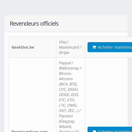
Revendeurs officiels
Visa /
Acheter mainten
GeekDot.be
Mastercard /
Stripe
Paypal /
Webmoney /
Bitcoin,
Altcoins
(BCH, BTG,
CVC, DASH,
DOGE, EOS,
ETC, ETH,
LTC, OMG,
SNT, ZEC…) /
Paysera
(Easypay,
Mbank,
Acheter mainten
PremiumKeys.com
Przelewy24,