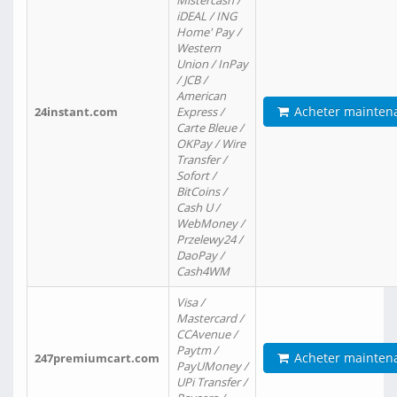
Mistercash /
iDEAL / ING
Home' Pay /
Western
Union / InPay
/ JCB /
American
Acheter mainten
24instant.com
Express /
Carte Bleue /
OKPay / Wire
Transfer /
Sofort /
BitCoins /
Cash U /
WebMoney /
Przelewy24 /
DaoPay /
Cash4WM
Visa /
Mastercard /
CCAvenue /
Paytm /
Acheter mainten
247premiumcart.com
PayUMoney /
UPi Transfer /