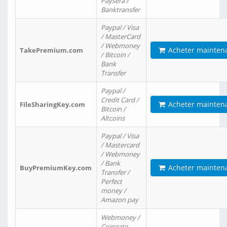
Paysera /
Banktransfer
Paypal / Visa
/ MasterCard
/ Webmoney
Acheter mainten
TakePremium.com
/ Bitcoin /
Bank
Transfer
Paypal /
Credit Card /
Acheter mainten
FileSharingKey.com
Bitcoin /
Altcoins
Paypal / Visa
/ Mastercard
/ Webmoney
/ Bank
Acheter mainten
BuyPremiumKey.com
Transfer /
Perfect
money /
Amazon pay
Webmoney /
Coingate