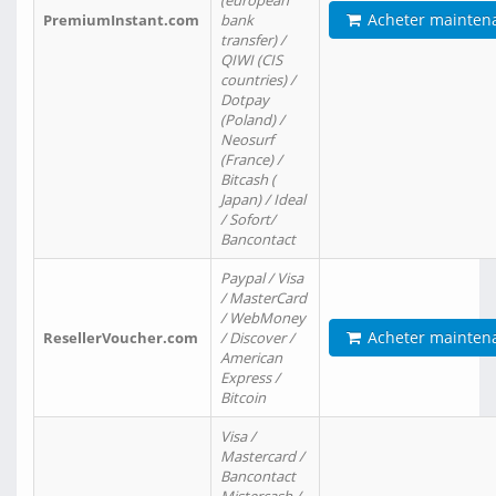
(european
Acheter mainten
PremiumInstant.com
bank
transfer) /
QIWI (CIS
countries) /
Dotpay
(Poland) /
Neosurf
(France) /
Bitcash (
Japan) / Ideal
/ Sofort/
Bancontact
Paypal / Visa
/ MasterCard
/ WebMoney
Acheter mainten
ResellerVoucher.com
/ Discover /
American
Express /
Bitcoin
Visa /
Mastercard /
Bancontact