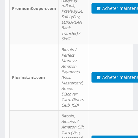
(EasyPay,
mBank,
Acheter mainten
PremiumCoupon.com
Przelewy24,
SafetyPay,
EUROPEAN
Bank
Transfer) /
Skrill
Bitcoin /
Perfect
Money /
Amazon
Payments
Acheter mainten
PlusInstant.com
(Visa,
Mastercard,
Amex,
Discover
Card, Diners
Club, JCB)
Bitcoin,
Altcoins /
Amazon Gift
Card (Visa,