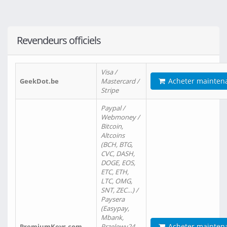
Revendeurs officiels
Visa /
Acheter mainten
GeekDot.be
Mastercard /
Stripe
Paypal /
Webmoney /
Bitcoin,
Altcoins
(BCH, BTG,
CVC, DASH,
DOGE, EOS,
ETC, ETH,
LTC, OMG,
SNT, ZEC…) /
Paysera
(Easypay,
Mbank,
Acheter mainten
PremiumKeys.com
Przelewy24,