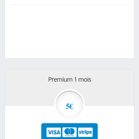
Premium 1 mois
5€