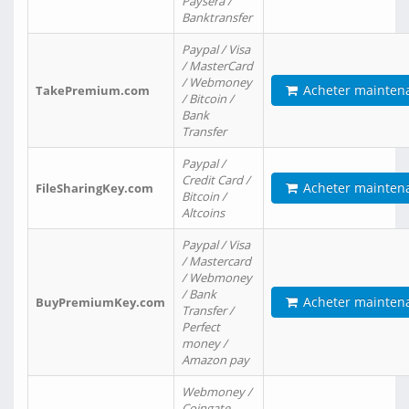
Paysera /
Banktransfer
Paypal / Visa
/ MasterCard
/ Webmoney
Acheter mainten
TakePremium.com
/ Bitcoin /
Bank
Transfer
Paypal /
Credit Card /
Acheter mainten
FileSharingKey.com
Bitcoin /
Altcoins
Paypal / Visa
/ Mastercard
/ Webmoney
/ Bank
Acheter mainten
BuyPremiumKey.com
Transfer /
Perfect
money /
Amazon pay
Webmoney /
Coingate