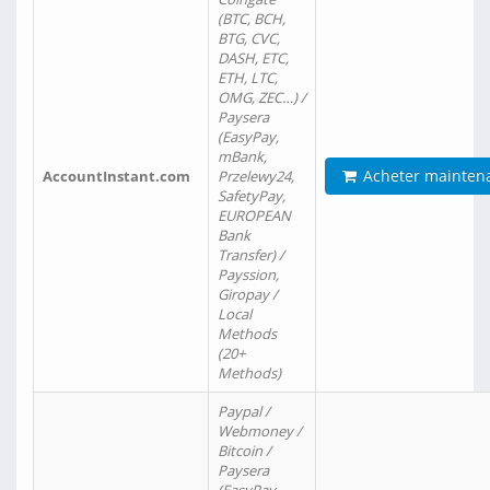
(BTC, BCH,
BTG, CVC,
DASH, ETC,
ETH, LTC,
OMG, ZEC…) /
Paysera
(EasyPay,
mBank,
Acheter mainten
AccountInstant.com
Przelewy24,
SafetyPay,
EUROPEAN
Bank
Transfer) /
Payssion,
Giropay /
Local
Methods
(20+
Methods)
Paypal /
Webmoney /
Bitcoin /
Paysera