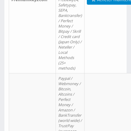
Safetypay,
SEPA,
Banktransfer)
/ Perfect
Money /
Bitpay / Skrill
/ Credit card
(Japan Only) /
Neteller /
Local
Methods
(25+
methods)
Paypal /
Webmoney /
Bitcoin,
Altcoins /
Perfect
Money /
Amazon /
BankTransfer
(world wide) /
TrustPay