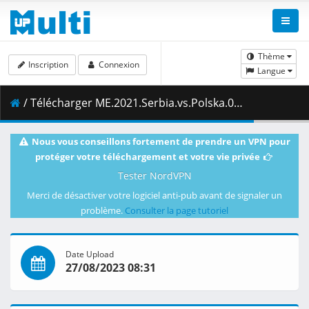
Thème
Inscription
Connexion
Langue
/ Télécharger ME.2021.Serbia.vs.Polska.04.09.2021.1080i.PL.HDTV.maraarab.ts ( 10.42 GB )
Nous vous conseillons fortement de prendre un VPN pour
protéger votre téléchargement et votre vie privée
Tester NordVPN
Merci de désactiver votre logiciel anti-pub avant de signaler un
problème.
Consulter la page tutoriel
Date Upload
27/08/2023 08:31