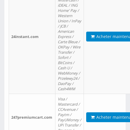
Mistercash /
iDEAL / ING
Home' Pay /
Western
Union / InPay
/ JCB /
American
Acheter mainten
24instant.com
Express /
Carte Bleue /
OKPay / Wire
Transfer /
Sofort /
BitCoins /
Cash U /
WebMoney /
Przelewy24 /
DaoPay /
Cash4WM
Visa /
Mastercard /
CCAvenue /
Paytm /
Acheter mainten
247premiumcart.com
PayUMoney /
UPi Transfer /