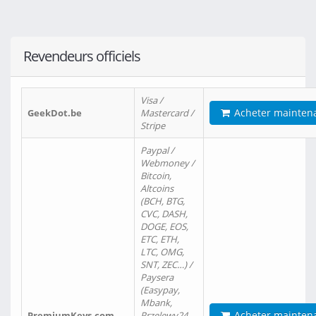
Revendeurs officiels
Visa /
Acheter mainten
GeekDot.be
Mastercard /
Stripe
Paypal /
Webmoney /
Bitcoin,
Altcoins
(BCH, BTG,
CVC, DASH,
DOGE, EOS,
ETC, ETH,
LTC, OMG,
SNT, ZEC…) /
Paysera
(Easypay,
Mbank,
Acheter mainten
PremiumKeys.com
Przelewy24,