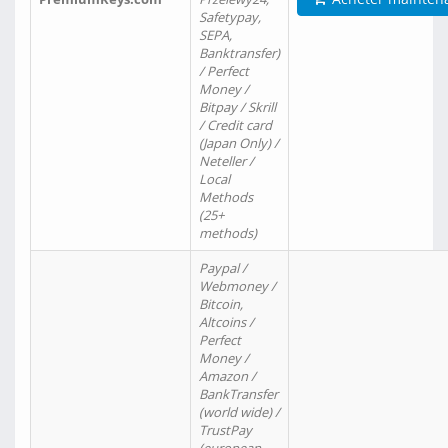
Safetypay,
SEPA,
Banktransfer)
/ Perfect
Money /
Bitpay / Skrill
/ Credit card
(Japan Only) /
Neteller /
Local
Methods
(25+
methods)
Paypal /
Webmoney /
Bitcoin,
Altcoins /
Perfect
Money /
Amazon /
BankTransfer
(world wide) /
TrustPay