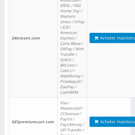
Mistercash /
iDEAL / ING
Home' Pay /
Western
Union / InPay
/ JCB /
American
Acheter mainten
24instant.com
Express /
Carte Bleue /
OKPay / Wire
Transfer /
Sofort /
BitCoins /
Cash U /
WebMoney /
Przelewy24 /
DaoPay /
Cash4WM
Visa /
Mastercard /
CCAvenue /
Paytm /
Acheter mainten
247premiumcart.com
PayUMoney /
UPi Transfer /