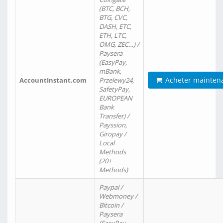
(BTC, BCH,
BTG, CVC,
DASH, ETC,
ETH, LTC,
OMG, ZEC…) /
Paysera
(EasyPay,
mBank,
Acheter mainten
AccountInstant.com
Przelewy24,
SafetyPay,
EUROPEAN
Bank
Transfer) /
Payssion,
Giropay /
Local
Methods
(20+
Methods)
Paypal /
Webmoney /
Bitcoin /
Paysera