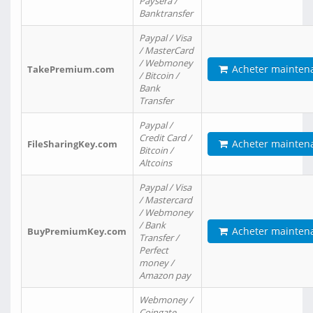
Paysera /
Banktransfer
Paypal / Visa
/ MasterCard
/ Webmoney
Acheter mainten
TakePremium.com
/ Bitcoin /
Bank
Transfer
Paypal /
Credit Card /
Acheter mainten
FileSharingKey.com
Bitcoin /
Altcoins
Paypal / Visa
/ Mastercard
/ Webmoney
/ Bank
Acheter mainten
BuyPremiumKey.com
Transfer /
Perfect
money /
Amazon pay
Webmoney /
Coingate