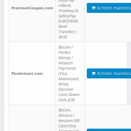
(EasyPay,
mBank,
Acheter mainten
PremiumCoupon.com
Przelewy24,
SafetyPay,
EUROPEAN
Bank
Transfer) /
Skrill
Bitcoin /
Perfect
Money /
Amazon
Payments
Acheter mainten
PlusInstant.com
(Visa,
Mastercard,
Amex,
Discover
Card, Diners
Club, JCB)
Bitcoin,
Altcoins /
Amazon Gift
Card (Visa,