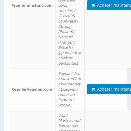
(european
Acheter mainten
PremiumInstant.com
bank
transfer) /
QIWI (CIS
countries) /
Dotpay
(Poland) /
Neosurf
(France) /
Bitcash (
Japan) / Ideal
/ Sofort/
Bancontact
Paypal / Visa
/ MasterCard
/ WebMoney
Acheter mainten
ResellerVoucher.com
/ Discover /
American
Express /
Bitcoin
Visa /
Mastercard /
Bancontact