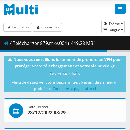
Thème
Inscription
Connexion
Langue
/ Télécharger 879.mkv.004 ( 449.28 MB )
Nous vous conseillons fortement de prendre un VPN pour
protéger votre téléchargement et votre vie privée
Tester NordVPN
Merci de désactiver votre logiciel anti-pub avant de signaler un
problème.
Consulter la page tutoriel
Date Upload
28/12/2022 08:29