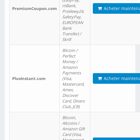
(EasyPay,
mBank,
Acheter mainten
PremiumCoupon.com
Przelewy24,
SafetyPay,
EUROPEAN
Bank
Transfer) /
Skrill
Bitcoin /
Perfect
Money /
Amazon
Payments
Acheter mainten
PlusInstant.com
(Visa,
Mastercard,
Amex,
Discover
Card, Diners
Club, JCB)
Bitcoin,
Altcoins /
Amazon Gift
Card (Visa,