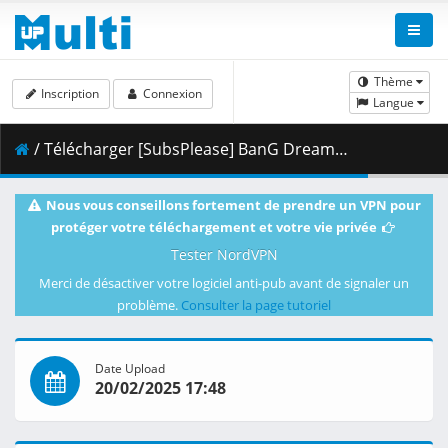
Thème
Inscription
Connexion
Langue
/ Télécharger [SubsPlease] BanG Dream_ Ave Mujica - 08 (1080p) [6CF3A3E3].mkv.003 ( 459.52 MB )
Nous vous conseillons fortement de prendre un VPN pour
protéger votre téléchargement et votre vie privée
Tester NordVPN
Merci de désactiver votre logiciel anti-pub avant de signaler un
problème.
Consulter la page tutoriel
Date Upload
20/02/2025 17:48