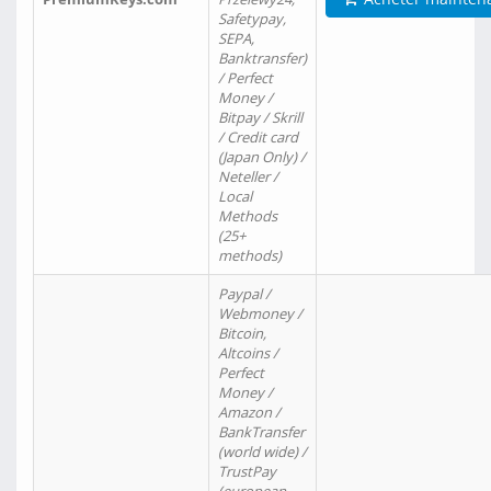
Safetypay,
SEPA,
Banktransfer)
/ Perfect
Money /
Bitpay / Skrill
/ Credit card
(Japan Only) /
Neteller /
Local
Methods
(25+
methods)
Paypal /
Webmoney /
Bitcoin,
Altcoins /
Perfect
Money /
Amazon /
BankTransfer
(world wide) /
TrustPay