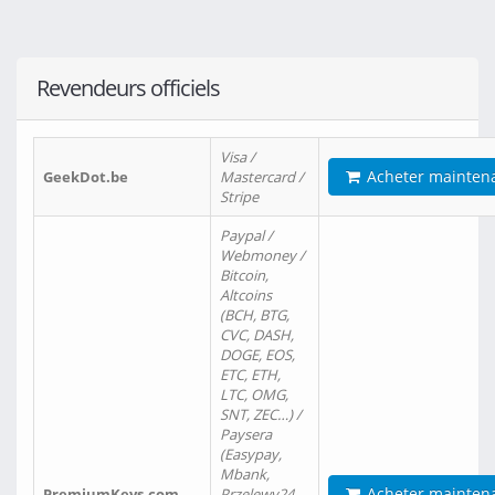
Revendeurs officiels
Visa /
Acheter mainten
GeekDot.be
Mastercard /
Stripe
Paypal /
Webmoney /
Bitcoin,
Altcoins
(BCH, BTG,
CVC, DASH,
DOGE, EOS,
ETC, ETH,
LTC, OMG,
SNT, ZEC…) /
Paysera
(Easypay,
Mbank,
Acheter mainten
PremiumKeys.com
Przelewy24,