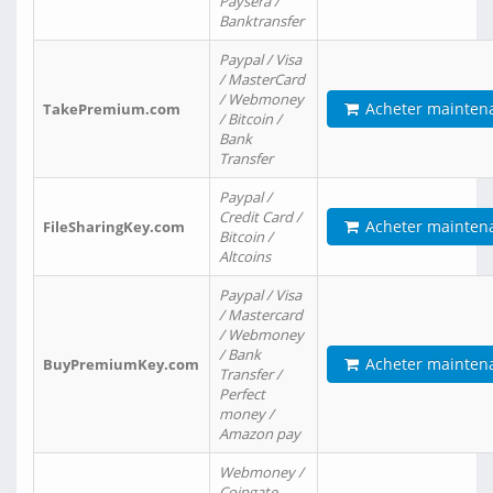
Paysera /
Banktransfer
Paypal / Visa
/ MasterCard
/ Webmoney
Acheter mainten
TakePremium.com
/ Bitcoin /
Bank
Transfer
Paypal /
Credit Card /
Acheter mainten
FileSharingKey.com
Bitcoin /
Altcoins
Paypal / Visa
/ Mastercard
/ Webmoney
/ Bank
Acheter mainten
BuyPremiumKey.com
Transfer /
Perfect
money /
Amazon pay
Webmoney /
Coingate