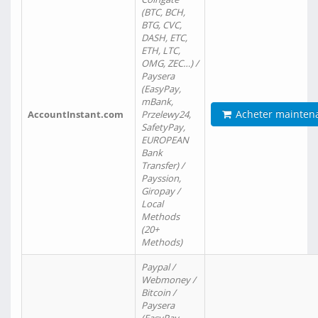
(BTC, BCH,
BTG, CVC,
DASH, ETC,
ETH, LTC,
OMG, ZEC…) /
Paysera
(EasyPay,
mBank,
Acheter mainten
AccountInstant.com
Przelewy24,
SafetyPay,
EUROPEAN
Bank
Transfer) /
Payssion,
Giropay /
Local
Methods
(20+
Methods)
Paypal /
Webmoney /
Bitcoin /
Paysera