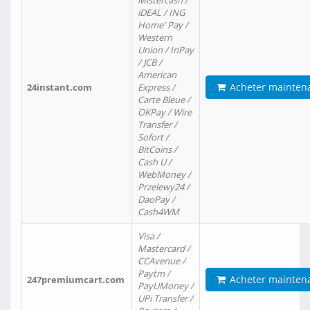
Mistercash /
iDEAL / ING
Home' Pay /
Western
Union / InPay
/ JCB /
American
Acheter mainten
24instant.com
Express /
Carte Bleue /
OKPay / Wire
Transfer /
Sofort /
BitCoins /
Cash U /
WebMoney /
Przelewy24 /
DaoPay /
Cash4WM
Visa /
Mastercard /
CCAvenue /
Paytm /
Acheter mainten
247premiumcart.com
PayUMoney /
UPi Transfer /