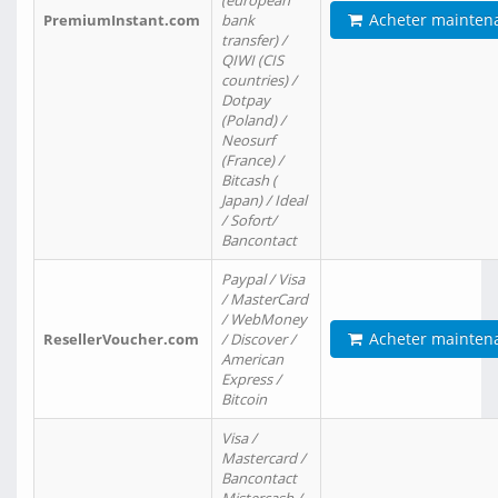
(european
Acheter mainten
PremiumInstant.com
bank
transfer) /
QIWI (CIS
countries) /
Dotpay
(Poland) /
Neosurf
(France) /
Bitcash (
Japan) / Ideal
/ Sofort/
Bancontact
Paypal / Visa
/ MasterCard
/ WebMoney
Acheter mainten
ResellerVoucher.com
/ Discover /
American
Express /
Bitcoin
Visa /
Mastercard /
Bancontact