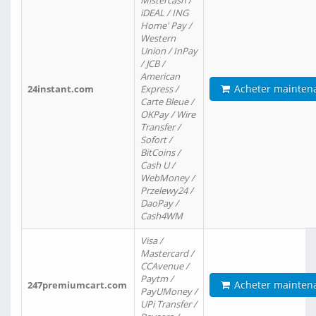
Mistercash /
iDEAL / ING
Home' Pay /
Western
Union / InPay
/ JCB /
American
Acheter mainten
24instant.com
Express /
Carte Bleue /
OKPay / Wire
Transfer /
Sofort /
BitCoins /
Cash U /
WebMoney /
Przelewy24 /
DaoPay /
Cash4WM
Visa /
Mastercard /
CCAvenue /
Paytm /
Acheter mainten
247premiumcart.com
PayUMoney /
UPi Transfer /