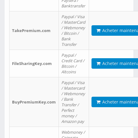
Paysera /
Banktransfer
Paypal / Visa
/ MasterCard
/ Webmoney
Acheter mainten
TakePremium.com
/ Bitcoin /
Bank
Transfer
Paypal /
Credit Card /
Acheter mainten
FileSharingKey.com
Bitcoin /
Altcoins
Paypal / Visa
/ Mastercard
/ Webmoney
/ Bank
Acheter mainten
BuyPremiumKey.com
Transfer /
Perfect
money /
Amazon pay
Webmoney /
Coingate