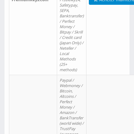
Safetypay,
SEPA,
Banktransfer)
/ Perfect
Money /
Bitpay / Skrill
/ Credit card
(Japan Only) /
Neteller /
Local
Methods
(25+
methods)
Paypal /
Webmoney /
Bitcoin,
Altcoins /
Perfect
Money /
Amazon /
BankTransfer
(world wide) /
TrustPay