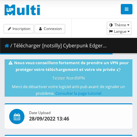
Thème
Inscription
Connexion
Langue
/ Télécharger [notsilly] Cyberpunk Edgerunners - S01E02 (WEB-DL 1080p HEVC E-AC-3) .mkv.002 ( 491.23 MB )
Nous vous conseillons fortement de prendre un VPN pour
protéger votre téléchargement et votre vie privée
Tester NordVPN
Merci de désactiver votre logiciel anti-pub avant de signaler un
problème.
Consulter la page tutoriel
Date Upload
28/09/2022 13:46