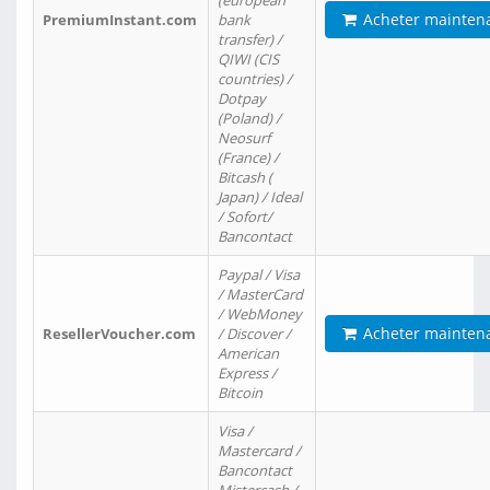
(european
Acheter mainten
PremiumInstant.com
bank
transfer) /
QIWI (CIS
countries) /
Dotpay
(Poland) /
Neosurf
(France) /
Bitcash (
Japan) / Ideal
/ Sofort/
Bancontact
Paypal / Visa
/ MasterCard
/ WebMoney
Acheter mainten
ResellerVoucher.com
/ Discover /
American
Express /
Bitcoin
Visa /
Mastercard /
Bancontact