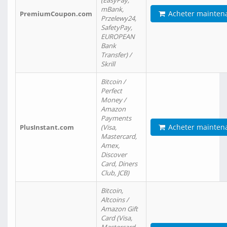
(EasyPay,
mBank,
Acheter mainten
PremiumCoupon.com
Przelewy24,
SafetyPay,
EUROPEAN
Bank
Transfer) /
Skrill
Bitcoin /
Perfect
Money /
Amazon
Payments
Acheter mainten
PlusInstant.com
(Visa,
Mastercard,
Amex,
Discover
Card, Diners
Club, JCB)
Bitcoin,
Altcoins /
Amazon Gift
Card (Visa,