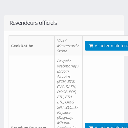
Revendeurs officiels
Visa /
Acheter mainten
GeekDot.be
Mastercard /
Stripe
Paypal /
Webmoney /
Bitcoin,
Altcoins
(BCH, BTG,
CVC, DASH,
DOGE, EOS,
ETC, ETH,
LTC, OMG,
SNT, ZEC…) /
Paysera
(Easypay,
Mbank,
Acheter mainten
PremiumKeys.com
Przelewy24,