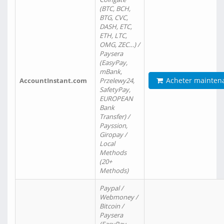
(BTC, BCH,
BTG, CVC,
DASH, ETC,
ETH, LTC,
OMG, ZEC…) /
Paysera
(EasyPay,
mBank,
Acheter mainten
AccountInstant.com
Przelewy24,
SafetyPay,
EUROPEAN
Bank
Transfer) /
Payssion,
Giropay /
Local
Methods
(20+
Methods)
Paypal /
Webmoney /
Bitcoin /
Paysera