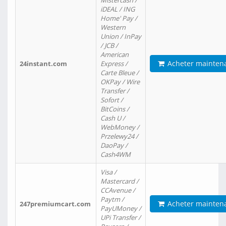
Mistercash /
iDEAL / ING
Home' Pay /
Western
Union / InPay
/ JCB /
American
Acheter mainten
24instant.com
Express /
Carte Bleue /
OKPay / Wire
Transfer /
Sofort /
BitCoins /
Cash U /
WebMoney /
Przelewy24 /
DaoPay /
Cash4WM
Visa /
Mastercard /
CCAvenue /
Paytm /
Acheter mainten
247premiumcart.com
PayUMoney /
UPi Transfer /