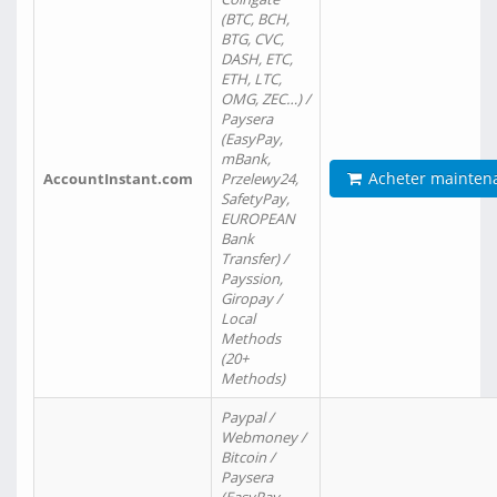
(BTC, BCH,
BTG, CVC,
DASH, ETC,
ETH, LTC,
OMG, ZEC…) /
Paysera
(EasyPay,
mBank,
Acheter mainten
AccountInstant.com
Przelewy24,
SafetyPay,
EUROPEAN
Bank
Transfer) /
Payssion,
Giropay /
Local
Methods
(20+
Methods)
Paypal /
Webmoney /
Bitcoin /
Paysera