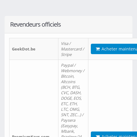
Revendeurs officiels
Visa /
Acheter mainten
GeekDot.be
Mastercard /
Stripe
Paypal /
Webmoney /
Bitcoin,
Altcoins
(BCH, BTG,
CVC, DASH,
DOGE, EOS,
ETC, ETH,
LTC, OMG,
SNT, ZEC…) /
Paysera
(Easypay,
Mbank,
Acheter mainten
PremiumKeys.com
Przelewy24,