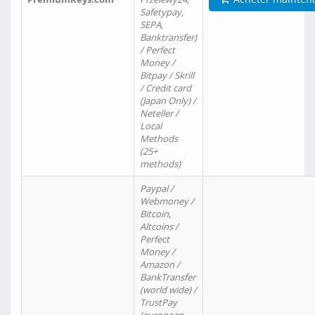
Safetypay,
SEPA,
Banktransfer)
/ Perfect
Money /
Bitpay / Skrill
/ Credit card
(Japan Only) /
Neteller /
Local
Methods
(25+
methods)
Paypal /
Webmoney /
Bitcoin,
Altcoins /
Perfect
Money /
Amazon /
BankTransfer
(world wide) /
TrustPay