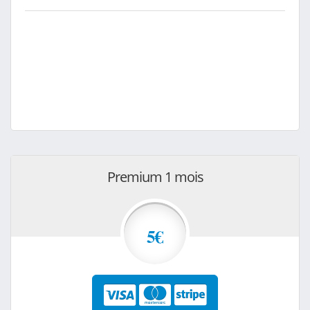
Premium 1 mois
5€