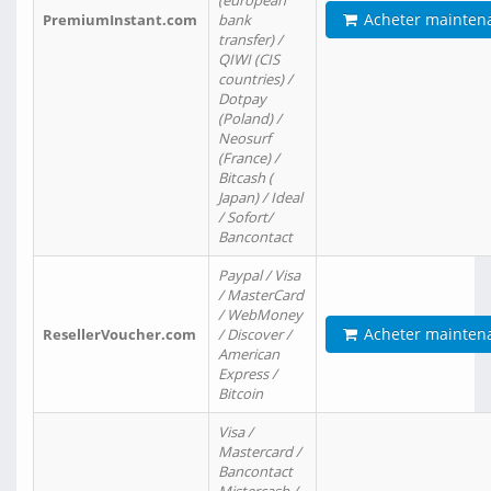
(european
Acheter mainten
PremiumInstant.com
bank
transfer) /
QIWI (CIS
countries) /
Dotpay
(Poland) /
Neosurf
(France) /
Bitcash (
Japan) / Ideal
/ Sofort/
Bancontact
Paypal / Visa
/ MasterCard
/ WebMoney
Acheter mainten
ResellerVoucher.com
/ Discover /
American
Express /
Bitcoin
Visa /
Mastercard /
Bancontact