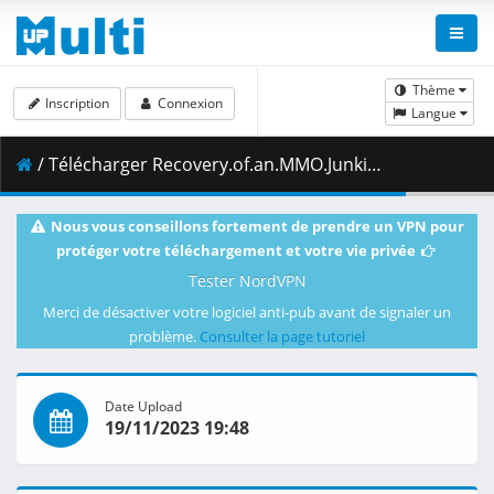
Thème
Inscription
Connexion
Langue
/ Télécharger Recovery.of.an.MMO.Junkie.S01E03.v2.1080p.BluRay.10-Bit.Dual-Audio.FLAC5.1.x265-YURASUKA.mkv.001 ( 425.66 MB )
Nous vous conseillons fortement de prendre un VPN pour
protéger votre téléchargement et votre vie privée
Tester NordVPN
Merci de désactiver votre logiciel anti-pub avant de signaler un
problème.
Consulter la page tutoriel
Date Upload
19/11/2023 19:48