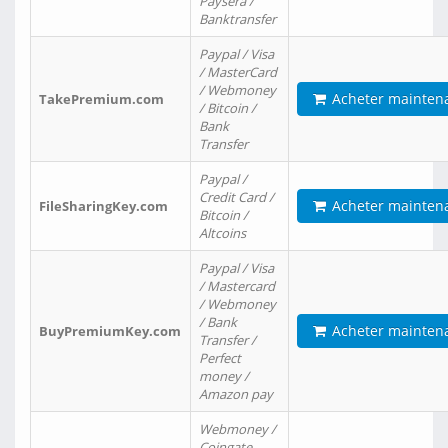
Paysera /
Banktransfer
Paypal / Visa
/ MasterCard
/ Webmoney
Acheter mainten
TakePremium.com
/ Bitcoin /
Bank
Transfer
Paypal /
Credit Card /
Acheter mainten
FileSharingKey.com
Bitcoin /
Altcoins
Paypal / Visa
/ Mastercard
/ Webmoney
/ Bank
Acheter mainten
BuyPremiumKey.com
Transfer /
Perfect
money /
Amazon pay
Webmoney /
Coingate