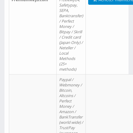
Safetypay,
SEPA,
Banktransfer)
/ Perfect
Money /
Bitpay / Skrill
/ Credit card
(Japan Only) /
Neteller /
Local
Methods
(25+
methods)
Paypal /
Webmoney /
Bitcoin,
Altcoins /
Perfect
Money /
Amazon /
BankTransfer
(world wide) /
TrustPay