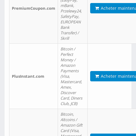
(EasyPay,
mBank,
Acheter mainten
PremiumCoupon.com
Przelewy24,
SafetyPay,
EUROPEAN
Bank
Transfer) /
Skrill
Bitcoin /
Perfect
Money /
Amazon
Payments
Acheter mainten
PlusInstant.com
(Visa,
Mastercard,
Amex,
Discover
Card, Diners
Club, JCB)
Bitcoin,
Altcoins /
Amazon Gift
Card (Visa,