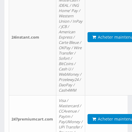
Mistercash /
iDEAL / ING
Home' Pay /
Western
Union / InPay
/ JCB /
American
Acheter mainten
24instant.com
Express /
Carte Bleue /
OKPay / Wire
Transfer /
Sofort /
BitCoins /
Cash U /
WebMoney /
Przelewy24 /
DaoPay /
Cash4WM
Visa /
Mastercard /
CCAvenue /
Paytm /
Acheter mainten
247premiumcart.com
PayUMoney /
UPi Transfer /