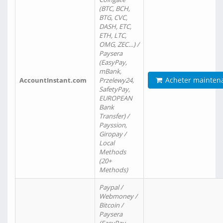
(BTC, BCH,
BTG, CVC,
DASH, ETC,
ETH, LTC,
OMG, ZEC…) /
Paysera
(EasyPay,
mBank,
Acheter mainten
AccountInstant.com
Przelewy24,
SafetyPay,
EUROPEAN
Bank
Transfer) /
Payssion,
Giropay /
Local
Methods
(20+
Methods)
Paypal /
Webmoney /
Bitcoin /
Paysera