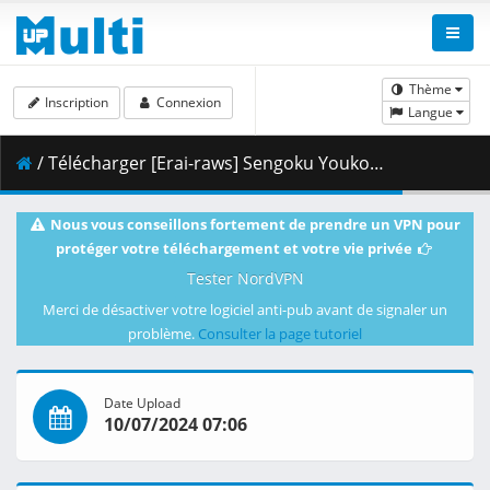
Thème
Inscription
Connexion
Langue
/ Télécharger [Erai-raws] Sengoku Youko - Recap [720p][Multiple Subtitle][5ACAF4CA].mkv.001 ( 359.52 MB )
Nous vous conseillons fortement de prendre un VPN pour
protéger votre téléchargement et votre vie privée
Tester NordVPN
Merci de désactiver votre logiciel anti-pub avant de signaler un
problème.
Consulter la page tutoriel
Date Upload
10/07/2024 07:06