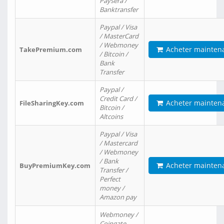
Paysera /
Banktransfer
Paypal / Visa
/ MasterCard
/ Webmoney
Acheter mainten
TakePremium.com
/ Bitcoin /
Bank
Transfer
Paypal /
Credit Card /
Acheter mainten
FileSharingKey.com
Bitcoin /
Altcoins
Paypal / Visa
/ Mastercard
/ Webmoney
/ Bank
Acheter mainten
BuyPremiumKey.com
Transfer /
Perfect
money /
Amazon pay
Webmoney /
Coingate