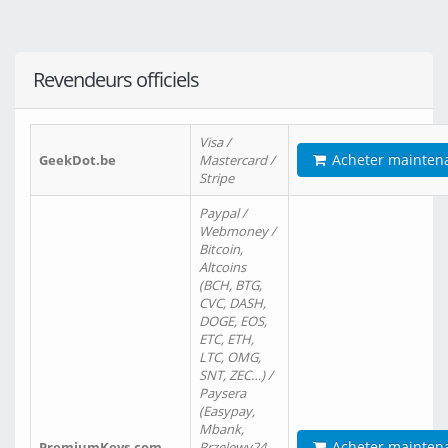
Revendeurs officiels
Visa /
Acheter mainten
GeekDot.be
Mastercard /
Stripe
Paypal /
Webmoney /
Bitcoin,
Altcoins
(BCH, BTG,
CVC, DASH,
DOGE, EOS,
ETC, ETH,
LTC, OMG,
SNT, ZEC…) /
Paysera
(Easypay,
Mbank,
Acheter mainten
PremiumKeys.com
Przelewy24,