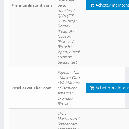
(european
Acheter mainten
PremiumInstant.com
bank
transfer) /
QIWI (CIS
countries) /
Dotpay
(Poland) /
Neosurf
(France) /
Bitcash (
Japan) / Ideal
/ Sofort/
Bancontact
Paypal / Visa
/ MasterCard
/ WebMoney
Acheter mainten
ResellerVoucher.com
/ Discover /
American
Express /
Bitcoin
Visa /
Mastercard /
Bancontact