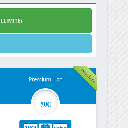
LLIMITÉ)
Populaire
Premium 1 an
50€