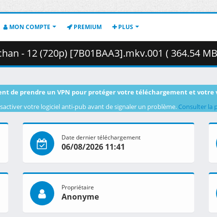
MON COMPTE
PREMIUM
PLUS
han - 12 (720p) [7B01BAA3].mkv.001 ( 364.54 MB
nt de prendre un VPN pour protéger votre téléchargement et votre 
sactiver votre logiciel anti-pub avant de signaler un problème.
Consulter la 
Date dernier téléchargement
06/08/2026 11:41
Propriétaire
Anonyme