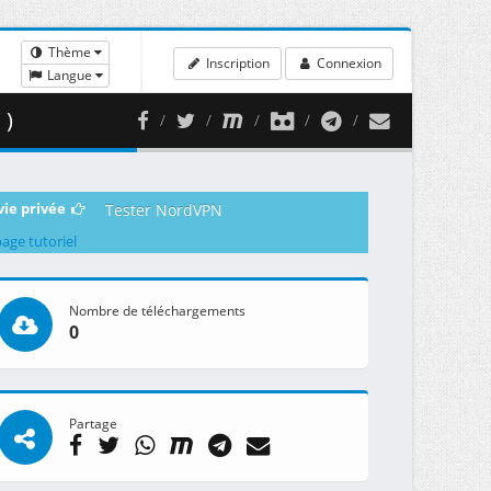
Thème
Inscription
Connexion
Langue
 )
vie privée
Tester NordVPN
page tutoriel
Nombre de téléchargements
0
Partage