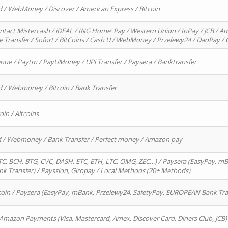
d / WebMoney / Discover / American Express / Bitcoin
ntact Mistercash / iDEAL / ING Home' Pay / Western Union / InPay / JCB / Am
re Transfer / Sofort / BitCoins / Cash U / WebMoney / Przelewy24 / DaoPay 
enue / Paytm / PayUMoney / UPi Transfer / Paysera / Banktransfer
d / Webmoney / Bitcoin / Bank Transfer
oin / Altcoins
rd / Webmoney / Bank Transfer / Perfect money / Amazon pay
, BCH, BTG, CVC, DASH, ETC, ETH, LTC, OMG, ZEC…) / Paysera (EasyPay, mB
 Transfer) / Payssion, Giropay / Local Methods (20+ Methods)
oin / Paysera (EasyPay, mBank, Przelewy24, SafetyPay, EUROPEAN Bank Transf
 Amazon Payments (Visa, Mastercard, Amex, Discover Card, Diners Club, JCB)