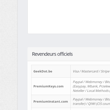
Revendeurs officiels
GeekDot.be
Visa / Mastercard / Stripe
Paypal / Webmoney / Bitc
PremiumKeys.com
(Easypay, Mbank, Przelewy2
Neteller / Local Methods
Paypal / Webmoney / Bitc
PremiumInstant.com
transfer) / QIWI (CIS coun