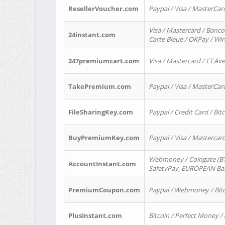
ResellerVoucher.com
Paypal / Visa / MasterCar
Visa / Mastercard / Banco
24instant.com
Carte Bleue / OKPay / Wi
247premiumcart.com
Visa / Mastercard / CCAv
TakePremium.com
Paypal / Visa / MasterCar
FileSharingKey.com
Paypal / Credit Card / Bitc
BuyPremiumKey.com
Paypal / Visa / Masterca
Webmoney / Coingate (BTC
AccountInstant.com
SafetyPay, EUROPEAN Bank
PremiumCoupon.com
Paypal / Webmoney / Bitc
PlusInstant.com
Bitcoin / Perfect Money /