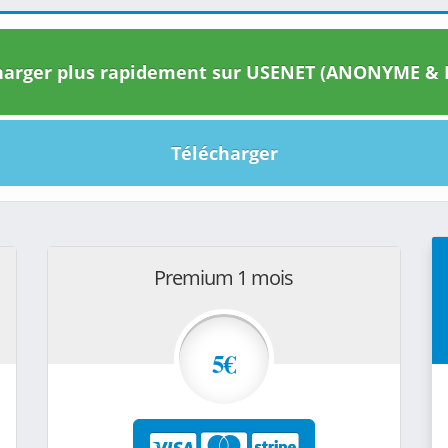
arger plus rapidement sur USENET (ANONYME & I
Télécharger
Premium 1 mois
5€