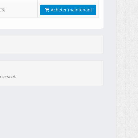
Acheter maintenant
CB)
ursement.