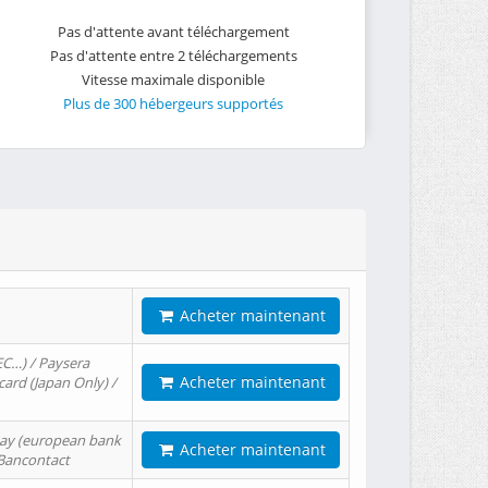
Pas d'attente avant téléchargement
Pas d'attente entre 2 téléchargements
Vitesse maximale disponible
Plus de 300 hébergeurs supportés
Acheter maintenant
EC…) / Paysera
Acheter maintenant
card (Japan Only) /
tPay (european bank
Acheter maintenant
/ Bancontact