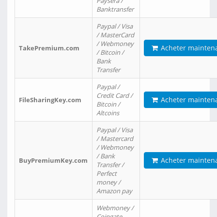
Paysera /
Banktransfer
Paypal / Visa
/ MasterCard
/ Webmoney
Acheter mainten
TakePremium.com
/ Bitcoin /
Bank
Transfer
Paypal /
Credit Card /
Acheter mainten
FileSharingKey.com
Bitcoin /
Altcoins
Paypal / Visa
/ Mastercard
/ Webmoney
/ Bank
Acheter mainten
BuyPremiumKey.com
Transfer /
Perfect
money /
Amazon pay
Webmoney /
Coingate