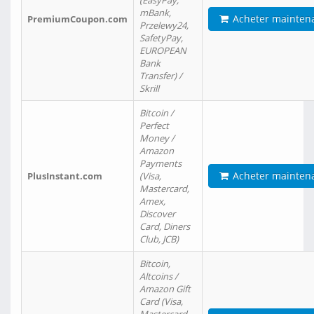
(EasyPay,
mBank,
Acheter mainten
PremiumCoupon.com
Przelewy24,
SafetyPay,
EUROPEAN
Bank
Transfer) /
Skrill
Bitcoin /
Perfect
Money /
Amazon
Payments
Acheter mainten
PlusInstant.com
(Visa,
Mastercard,
Amex,
Discover
Card, Diners
Club, JCB)
Bitcoin,
Altcoins /
Amazon Gift
Card (Visa,