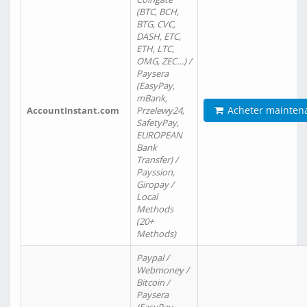
(BTC, BCH,
BTG, CVC,
DASH, ETC,
ETH, LTC,
OMG, ZEC…) /
Paysera
(EasyPay,
mBank,
Acheter mainten
AccountInstant.com
Przelewy24,
SafetyPay,
EUROPEAN
Bank
Transfer) /
Payssion,
Giropay /
Local
Methods
(20+
Methods)
Paypal /
Webmoney /
Bitcoin /
Paysera