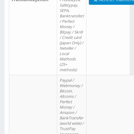
Safetypay,
SEPA,
Banktransfer)
/ Perfect
Money /
Bitpay / Skrill
/ Credit card
(Japan Only) /
Neteller /
Local
Methods
(25+
methods)
Paypal /
Webmoney /
Bitcoin,
Altcoins /
Perfect
Money /
Amazon /
BankTransfer
(world wide) /
TrustPay