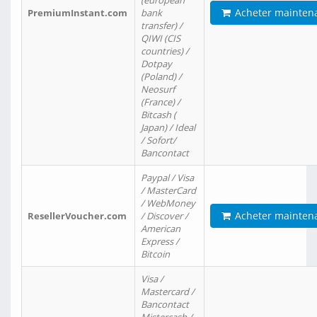
(european
Acheter mainten
PremiumInstant.com
bank
transfer) /
QIWI (CIS
countries) /
Dotpay
(Poland) /
Neosurf
(France) /
Bitcash (
Japan) / Ideal
/ Sofort/
Bancontact
Paypal / Visa
/ MasterCard
/ WebMoney
Acheter mainten
ResellerVoucher.com
/ Discover /
American
Express /
Bitcoin
Visa /
Mastercard /
Bancontact