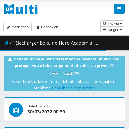
Thème
Inscription
Connexion
Langue
/ Télécharger Boku no Hero Academia - S05E04 - UNCUT 1080p WEB H.264 -NanDesuKa (FUNi).mkv.002 ( 380.92 MB )
Nous vous conseillons fortement de prendre un VPN pour
protéger votre téléchargement et votre vie privée
Tester NordVPN
Merci de désactiver votre logiciel anti-pub avant de signaler un
problème.
Consulter la page tutoriel
Date Upload
30/03/2022 00:39