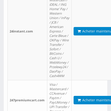
Mistercash /
iDEAL / ING
Home' Pay /
Western
Union / InPay
/ JCB /
American
Acheter mainten
24instant.com
Express /
Carte Bleue /
OKPay / Wire
Transfer /
Sofort /
BitCoins /
Cash U /
WebMoney /
Przelewy24 /
DaoPay /
Cash4WM
Visa /
Mastercard /
CCAvenue /
Paytm /
Acheter mainten
247premiumcart.com
PayUMoney /
UPi Transfer /