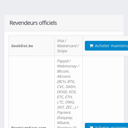
Revendeurs officiels
Visa /
Acheter mainten
GeekDot.be
Mastercard /
Stripe
Paypal /
Webmoney /
Bitcoin,
Altcoins
(BCH, BTG,
CVC, DASH,
DOGE, EOS,
ETC, ETH,
LTC, OMG,
SNT, ZEC…) /
Paysera
(Easypay,
Mbank,
Acheter mainten
PremiumKeys.com
Przelewy24,