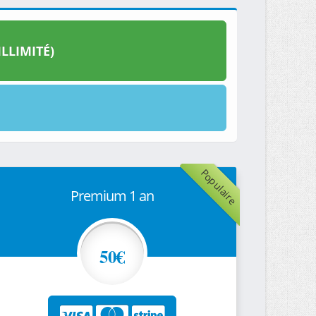
LLIMITÉ)
Populaire
Premium 1 an
50€