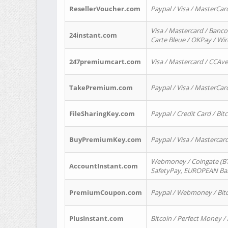
ResellerVoucher.com
Paypal / Visa / MasterCar
Visa / Mastercard / Banco
24instant.com
Carte Bleue / OKPay / Wi
247premiumcart.com
Visa / Mastercard / CCAv
TakePremium.com
Paypal / Visa / MasterCar
FileSharingKey.com
Paypal / Credit Card / Bitc
BuyPremiumKey.com
Paypal / Visa / Masterca
Webmoney / Coingate (BTC
AccountInstant.com
SafetyPay, EUROPEAN Bank
PremiumCoupon.com
Paypal / Webmoney / Bitc
PlusInstant.com
Bitcoin / Perfect Money /