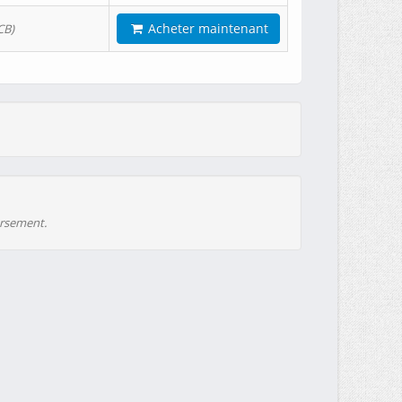
Acheter maintenant
CB)
ursement.