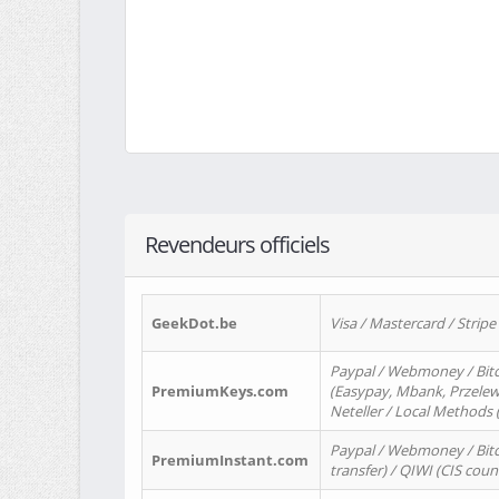
Revendeurs officiels
GeekDot.be
Visa / Mastercard / Stripe
Paypal / Webmoney / Bitc
PremiumKeys.com
(Easypay, Mbank, Przelewy2
Neteller / Local Methods
Paypal / Webmoney / Bitc
PremiumInstant.com
transfer) / QIWI (CIS coun