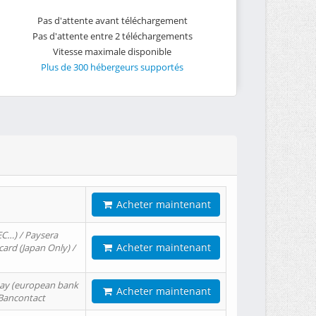
Pas d'attente avant téléchargement
Pas d'attente entre 2 téléchargements
Vitesse maximale disponible
Plus de 300 hébergeurs supportés
Acheter maintenant
EC…) / Paysera
Acheter maintenant
card (Japan Only) /
tPay (european bank
Acheter maintenant
/ Bancontact