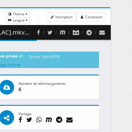
Thème
Inscription
Connexion
Langue
440.40 MB )
vie privée
Tester NordVPN
page tutoriel
Nombre de téléchargements
6
Partage