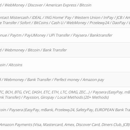
d / WebMoney / Discover / American Express / Bitcoin
ntact Mistercash / iDEAL / ING Home' Pay / Western Union / InPay / JCB / Am
re Transfer / Sofort / BitCoins / Cash U / WebMoney / Przelewy24 / DaoPay 
enue / Paytm / PayUMoney / UPi Transfer / Paysera / Banktransfer
d / Webmoney / Bitcoin / Bank Transfer
oin / Altcoins
rd / Webmoney / Bank Transfer / Perfect money / Amazon pay
, BCH, BTG, CVC, DASH, ETC, ETH, LTC, OMG, ZEC…) / Paysera (EasyPay, mB
 Transfer) / Payssion, Giropay / Local Methods (20+ Methods)
oin / Paysera (EasyPay, mBank, Przelewy24, SafetyPay, EUROPEAN Bank Transf
 Amazon Payments (Visa, Mastercard, Amex, Discover Card, Diners Club, JCB)