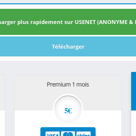
arger plus rapidement sur USENET (ANONYME & I
Télécharger
Premium 1 mois
5€