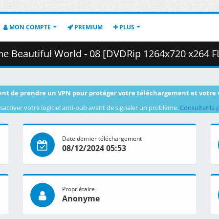
MON COMPTE
PREMIUM
PLUS
autiful World - 08 [DVDRip 1264x720 x264 FLAC].mkv.002 ( 
nt de prendre un VPN pour protéger votre téléchargement et votre 
sactiver votre logiciel anti-pub avant de signaler un problème.
Consulter la 
Date dernier téléchargement
08/12/2024 05:53
Propriétaire
Anonyme