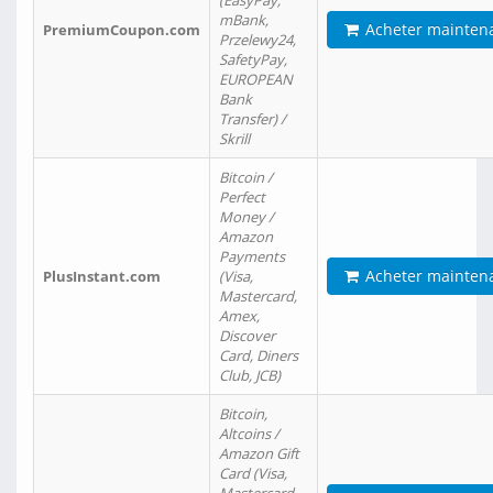
(EasyPay,
mBank,
Acheter mainten
PremiumCoupon.com
Przelewy24,
SafetyPay,
EUROPEAN
Bank
Transfer) /
Skrill
Bitcoin /
Perfect
Money /
Amazon
Payments
Acheter mainten
PlusInstant.com
(Visa,
Mastercard,
Amex,
Discover
Card, Diners
Club, JCB)
Bitcoin,
Altcoins /
Amazon Gift
Card (Visa,