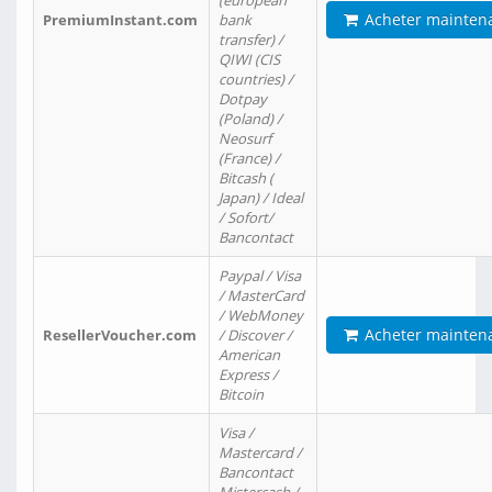
(european
Acheter mainten
PremiumInstant.com
bank
transfer) /
QIWI (CIS
countries) /
Dotpay
(Poland) /
Neosurf
(France) /
Bitcash (
Japan) / Ideal
/ Sofort/
Bancontact
Paypal / Visa
/ MasterCard
/ WebMoney
Acheter mainten
ResellerVoucher.com
/ Discover /
American
Express /
Bitcoin
Visa /
Mastercard /
Bancontact