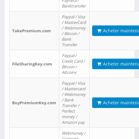
Paysera /
Banktransfer
Paypal / Visa
/ MasterCard
/ Webmoney
Acheter mainten
TakePremium.com
/ Bitcoin /
Bank
Transfer
Paypal /
Credit Card /
Acheter mainten
FileSharingKey.com
Bitcoin /
Altcoins
Paypal / Visa
/ Mastercard
/ Webmoney
/ Bank
Acheter mainten
BuyPremiumKey.com
Transfer /
Perfect
money /
Amazon pay
Webmoney /
Coingate