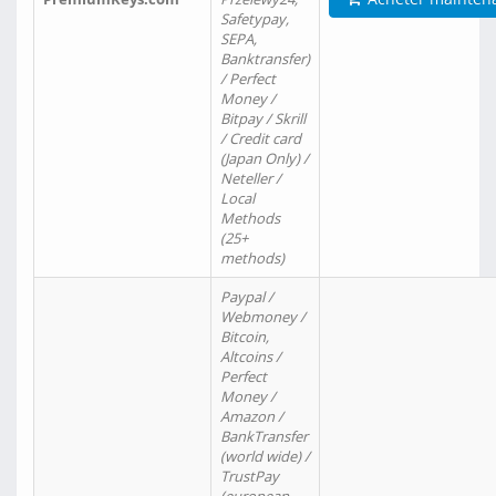
Safetypay,
SEPA,
Banktransfer)
/ Perfect
Money /
Bitpay / Skrill
/ Credit card
(Japan Only) /
Neteller /
Local
Methods
(25+
methods)
Paypal /
Webmoney /
Bitcoin,
Altcoins /
Perfect
Money /
Amazon /
BankTransfer
(world wide) /
TrustPay