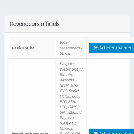
Revendeurs officiels
Visa /
Acheter mainten
GeekDot.be
Mastercard /
Stripe
Paypal /
Webmoney /
Bitcoin,
Altcoins
(BCH, BTG,
CVC, DASH,
DOGE, EOS,
ETC, ETH,
LTC, OMG,
SNT, ZEC…) /
Paysera
(Easypay,
Mbank,
Acheter mainten
PremiumKeys.com
Przelewy24,