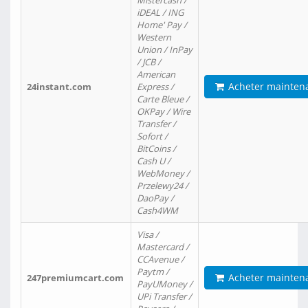
Mistercash /
iDEAL / ING
Home' Pay /
Western
Union / InPay
/ JCB /
American
Acheter mainten
24instant.com
Express /
Carte Bleue /
OKPay / Wire
Transfer /
Sofort /
BitCoins /
Cash U /
WebMoney /
Przelewy24 /
DaoPay /
Cash4WM
Visa /
Mastercard /
CCAvenue /
Paytm /
Acheter mainten
247premiumcart.com
PayUMoney /
UPi Transfer /