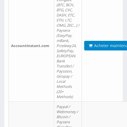
(BTC, BCH,
BTG, CVC,
DASH, ETC,
ETH, LTC,
OMG, ZEC…) /
Paysera
(EasyPay,
mBank,
Acheter mainten
AccountInstant.com
Przelewy24,
SafetyPay,
EUROPEAN
Bank
Transfer) /
Payssion,
Giropay /
Local
Methods
(20+
Methods)
Paypal /
Webmoney /
Bitcoin /
Paysera