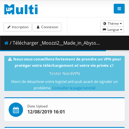
Thème
Inscription
Connexion
Langue
/ Télécharger _Moozzi2__Made_in_Abyss_-_09__BD_1920x1080_x.264_Flac_.mkv.001 ( 372.61 MB )
Nous vous conseillons fortement de prendre un VPN pour
protéger votre téléchargement et votre vie privée
Tester NordVPN
Merci de désactiver votre logiciel anti-pub avant de signaler un
problème.
Consulter la page tutoriel
Date Upload
12/08/2019 16:01