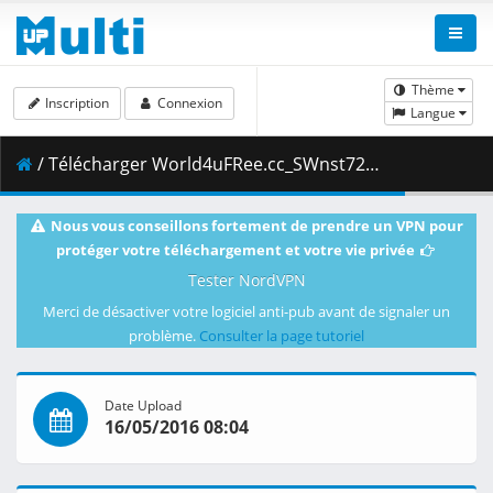
Thème
Inscription
Connexion
Langue
/ Télécharger World4uFRee.cc_SWnst72Dual.mkv.002 ( 199.00 MB )
Nous vous conseillons fortement de prendre un VPN pour
protéger votre téléchargement et votre vie privée
Tester NordVPN
Merci de désactiver votre logiciel anti-pub avant de signaler un
problème.
Consulter la page tutoriel
Date Upload
16/05/2016 08:04