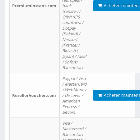
(european
Acheter mainten
PremiumInstant.com
bank
transfer) /
QIWI (CIS
countries) /
Dotpay
(Poland) /
Neosurf
(France) /
Bitcash (
Japan) / Ideal
/ Sofort/
Bancontact
Paypal / Visa
/ MasterCard
/ WebMoney
Acheter mainten
ResellerVoucher.com
/ Discover /
American
Express /
Bitcoin
Visa /
Mastercard /
Bancontact