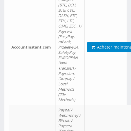
(BTC, BCH,
BTG, CVC,
DASH, ETC,
ETH, LTC,
OMG, ZEC…) /
Paysera
(EasyPay,
mBank,
Acheter mainten
AccountInstant.com
Przelewy24,
SafetyPay,
EUROPEAN
Bank
Transfer) /
Payssion,
Giropay /
Local
Methods
(20+
Methods)
Paypal /
Webmoney /
Bitcoin /
Paysera