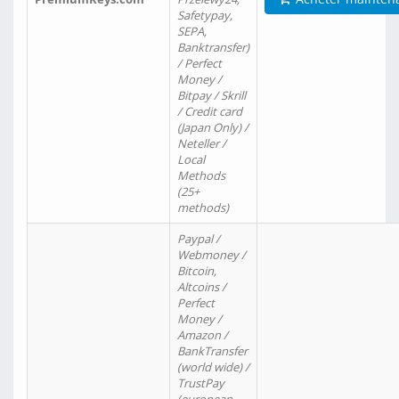
Safetypay,
SEPA,
Banktransfer)
/ Perfect
Money /
Bitpay / Skrill
/ Credit card
(Japan Only) /
Neteller /
Local
Methods
(25+
methods)
Paypal /
Webmoney /
Bitcoin,
Altcoins /
Perfect
Money /
Amazon /
BankTransfer
(world wide) /
TrustPay