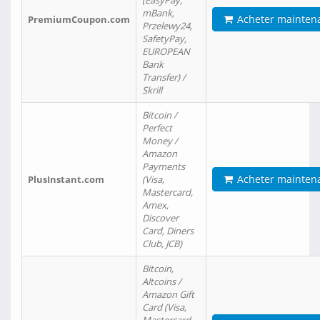
(EasyPay,
mBank,
Acheter mainten
PremiumCoupon.com
Przelewy24,
SafetyPay,
EUROPEAN
Bank
Transfer) /
Skrill
Bitcoin /
Perfect
Money /
Amazon
Payments
Acheter mainten
PlusInstant.com
(Visa,
Mastercard,
Amex,
Discover
Card, Diners
Club, JCB)
Bitcoin,
Altcoins /
Amazon Gift
Card (Visa,