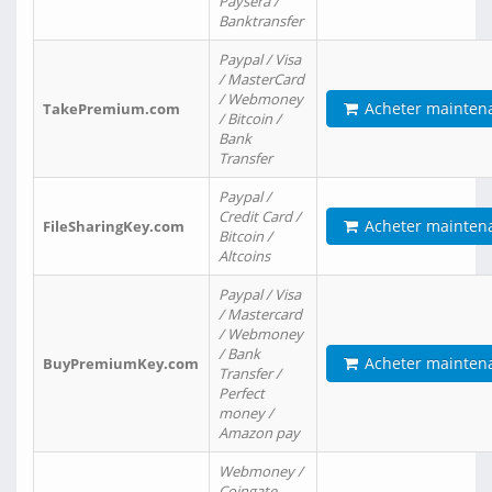
Paysera /
Banktransfer
Paypal / Visa
/ MasterCard
/ Webmoney
Acheter mainten
TakePremium.com
/ Bitcoin /
Bank
Transfer
Paypal /
Credit Card /
Acheter mainten
FileSharingKey.com
Bitcoin /
Altcoins
Paypal / Visa
/ Mastercard
/ Webmoney
/ Bank
Acheter mainten
BuyPremiumKey.com
Transfer /
Perfect
money /
Amazon pay
Webmoney /
Coingate