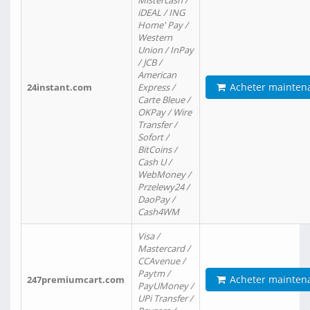
Mistercash /
iDEAL / ING
Home' Pay /
Western
Union / InPay
/ JCB /
American
Acheter mainten
24instant.com
Express /
Carte Bleue /
OKPay / Wire
Transfer /
Sofort /
BitCoins /
Cash U /
WebMoney /
Przelewy24 /
DaoPay /
Cash4WM
Visa /
Mastercard /
CCAvenue /
Paytm /
Acheter mainten
247premiumcart.com
PayUMoney /
UPi Transfer /