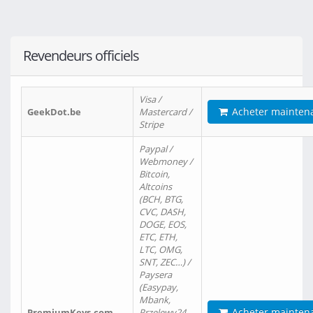
Revendeurs officiels
Visa /
Acheter mainten
GeekDot.be
Mastercard /
Stripe
Paypal /
Webmoney /
Bitcoin,
Altcoins
(BCH, BTG,
CVC, DASH,
DOGE, EOS,
ETC, ETH,
LTC, OMG,
SNT, ZEC…) /
Paysera
(Easypay,
Mbank,
Acheter mainten
PremiumKeys.com
Przelewy24,