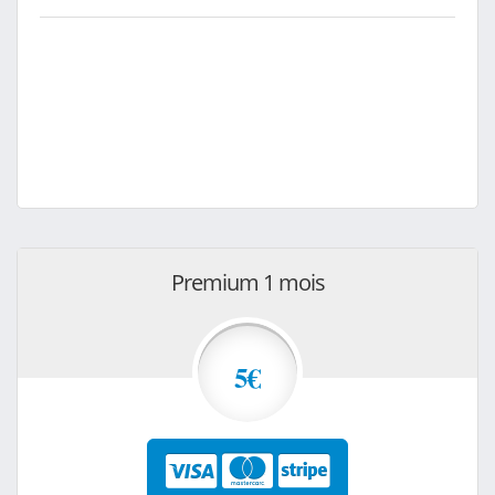
Premium 1 mois
5€