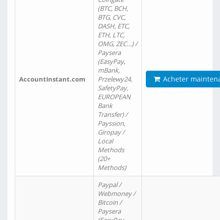
(BTC, BCH,
BTG, CVC,
DASH, ETC,
ETH, LTC,
OMG, ZEC…) /
Paysera
(EasyPay,
mBank,
Acheter mainten
AccountInstant.com
Przelewy24,
SafetyPay,
EUROPEAN
Bank
Transfer) /
Payssion,
Giropay /
Local
Methods
(20+
Methods)
Paypal /
Webmoney /
Bitcoin /
Paysera