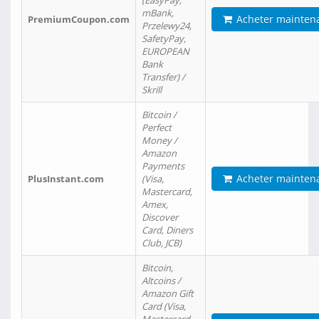
(EasyPay,
mBank,
Acheter mainten
PremiumCoupon.com
Przelewy24,
SafetyPay,
EUROPEAN
Bank
Transfer) /
Skrill
Bitcoin /
Perfect
Money /
Amazon
Payments
Acheter mainten
PlusInstant.com
(Visa,
Mastercard,
Amex,
Discover
Card, Diners
Club, JCB)
Bitcoin,
Altcoins /
Amazon Gift
Card (Visa,