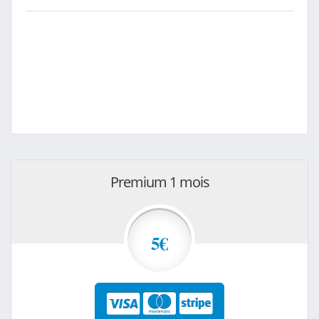
Premium 1 mois
5€