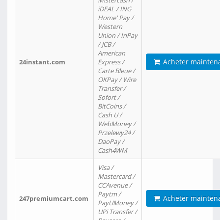
Mistercash /
iDEAL / ING
Home' Pay /
Western
Union / InPay
/ JCB /
American
Acheter mainten
24instant.com
Express /
Carte Bleue /
OKPay / Wire
Transfer /
Sofort /
BitCoins /
Cash U /
WebMoney /
Przelewy24 /
DaoPay /
Cash4WM
Visa /
Mastercard /
CCAvenue /
Paytm /
Acheter mainten
247premiumcart.com
PayUMoney /
UPi Transfer /