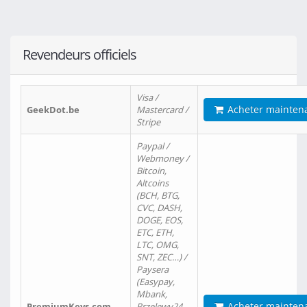
Revendeurs officiels
Visa /
Acheter mainten
GeekDot.be
Mastercard /
Stripe
Paypal /
Webmoney /
Bitcoin,
Altcoins
(BCH, BTG,
CVC, DASH,
DOGE, EOS,
ETC, ETH,
LTC, OMG,
SNT, ZEC…) /
Paysera
(Easypay,
Mbank,
Acheter mainten
PremiumKeys.com
Przelewy24,