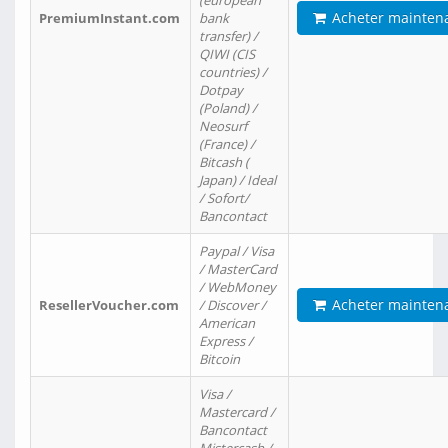
(european
Acheter mainten
PremiumInstant.com
bank
transfer) /
QIWI (CIS
countries) /
Dotpay
(Poland) /
Neosurf
(France) /
Bitcash (
Japan) / Ideal
/ Sofort/
Bancontact
Paypal / Visa
/ MasterCard
/ WebMoney
Acheter mainten
ResellerVoucher.com
/ Discover /
American
Express /
Bitcoin
Visa /
Mastercard /
Bancontact