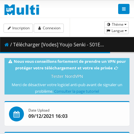
Thème
Inscription
Connexion
Langue
/ Télécharger [Vodes] Youjo Senki - S01E02.mkv.003 ( 474.00 MB )
Nous vous conseillons fortement de prendre un VPN pour
protéger votre téléchargement et votre vie privée
Tester NordVPN
Merci de désactiver votre logiciel anti-pub avant de signaler un
problème.
Consulter la page tutoriel
Date Upload
09/12/2021 16:03