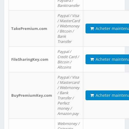
Paysera /
Banktransfer
Paypal / Visa
/ MasterCard
/ Webmoney
Acheter mainten
TakePremium.com
/ Bitcoin /
Bank
Transfer
Paypal /
Credit Card /
Acheter mainten
FileSharingKey.com
Bitcoin /
Altcoins
Paypal / Visa
/ Mastercard
/ Webmoney
/ Bank
Acheter mainten
BuyPremiumKey.com
Transfer /
Perfect
money /
Amazon pay
Webmoney /
Coingate