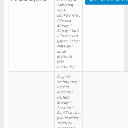
Safetypay,
SEPA,
Banktransfer)
/ Perfect
Money /
Bitpay / Skrill
/ Credit card
(Japan Only) /
Neteller /
Local
Methods
(25+
methods)
Paypal /
Webmoney /
Bitcoin,
Altcoins /
Perfect
Money /
Amazon /
BankTransfer
(world wide) /
TrustPay