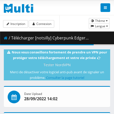
Thème
Inscription
Connexion
Langue
/ Télécharger [notsilly] Cyberpunk Edgerunners - S01E04 (WEB-DL 1080p HEVC E-AC-3) .mkv.002 ( 496.80 MB )
Nous vous conseillons fortement de prendre un VPN pour
protéger votre téléchargement et votre vie privée
Tester NordVPN
Merci de désactiver votre logiciel anti-pub avant de signaler un
problème.
Consulter la page tutoriel
Date Upload
28/09/2022 14:02