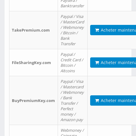
Paysera /
Banktransfer
Paypal / Visa
/ MasterCard
/ Webmoney
Acheter mainten
TakePremium.com
/ Bitcoin /
Bank
Transfer
Paypal /
Credit Card /
Acheter mainten
FileSharingKey.com
Bitcoin /
Altcoins
Paypal / Visa
/ Mastercard
/ Webmoney
/ Bank
Acheter mainten
BuyPremiumKey.com
Transfer /
Perfect
money /
Amazon pay
Webmoney /
Coingate