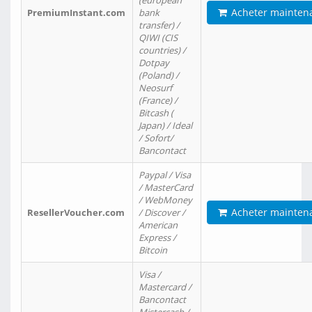
(european
Acheter mainten
PremiumInstant.com
bank
transfer) /
QIWI (CIS
countries) /
Dotpay
(Poland) /
Neosurf
(France) /
Bitcash (
Japan) / Ideal
/ Sofort/
Bancontact
Paypal / Visa
/ MasterCard
/ WebMoney
Acheter mainten
ResellerVoucher.com
/ Discover /
American
Express /
Bitcoin
Visa /
Mastercard /
Bancontact