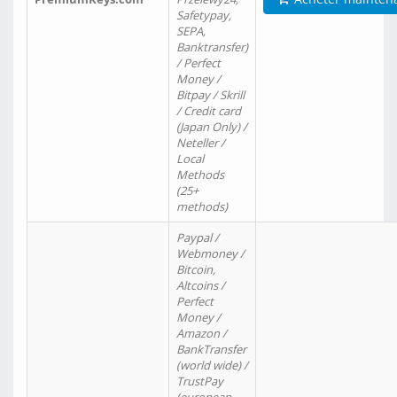
Safetypay,
SEPA,
Banktransfer)
/ Perfect
Money /
Bitpay / Skrill
/ Credit card
(Japan Only) /
Neteller /
Local
Methods
(25+
methods)
Paypal /
Webmoney /
Bitcoin,
Altcoins /
Perfect
Money /
Amazon /
BankTransfer
(world wide) /
TrustPay