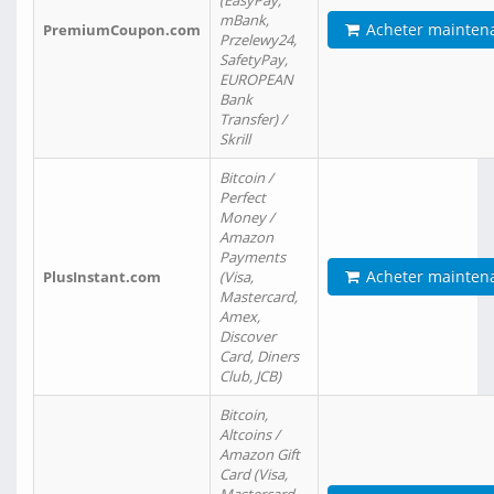
(EasyPay,
mBank,
Acheter mainten
PremiumCoupon.com
Przelewy24,
SafetyPay,
EUROPEAN
Bank
Transfer) /
Skrill
Bitcoin /
Perfect
Money /
Amazon
Payments
Acheter mainten
PlusInstant.com
(Visa,
Mastercard,
Amex,
Discover
Card, Diners
Club, JCB)
Bitcoin,
Altcoins /
Amazon Gift
Card (Visa,