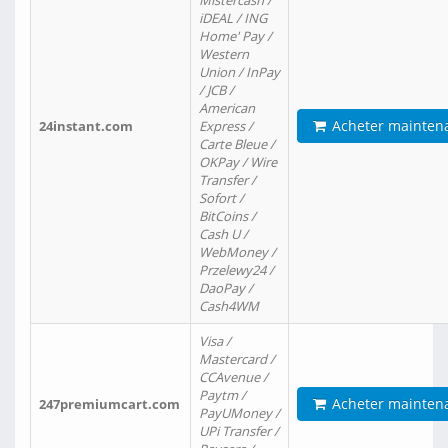
Mistercash /
iDEAL / ING
Home' Pay /
Western
Union / InPay
/ JCB /
American
Acheter mainten
24instant.com
Express /
Carte Bleue /
OKPay / Wire
Transfer /
Sofort /
BitCoins /
Cash U /
WebMoney /
Przelewy24 /
DaoPay /
Cash4WM
Visa /
Mastercard /
CCAvenue /
Paytm /
Acheter mainten
247premiumcart.com
PayUMoney /
UPi Transfer /