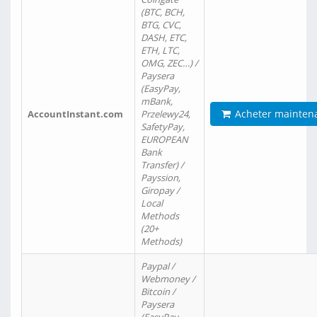
(BTC, BCH,
BTG, CVC,
DASH, ETC,
ETH, LTC,
OMG, ZEC…) /
Paysera
(EasyPay,
mBank,
Acheter mainten
AccountInstant.com
Przelewy24,
SafetyPay,
EUROPEAN
Bank
Transfer) /
Payssion,
Giropay /
Local
Methods
(20+
Methods)
Paypal /
Webmoney /
Bitcoin /
Paysera