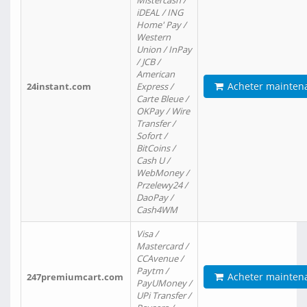
Mistercash /
iDEAL / ING
Home' Pay /
Western
Union / InPay
/ JCB /
American
Acheter mainten
24instant.com
Express /
Carte Bleue /
OKPay / Wire
Transfer /
Sofort /
BitCoins /
Cash U /
WebMoney /
Przelewy24 /
DaoPay /
Cash4WM
Visa /
Mastercard /
CCAvenue /
Paytm /
Acheter mainten
247premiumcart.com
PayUMoney /
UPi Transfer /