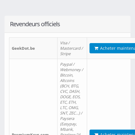
Revendeurs officiels
Visa /
Acheter mainten
GeekDot.be
Mastercard /
Stripe
Paypal /
Webmoney /
Bitcoin,
Altcoins
(BCH, BTG,
CVC, DASH,
DOGE, EOS,
ETC, ETH,
LTC, OMG,
SNT, ZEC…) /
Paysera
(Easypay,
Mbank,
Acheter mainten
PremiumKeys.com
Przelewy24,