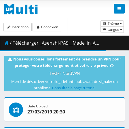
Thème
Inscription
Connexion
Langue
/ Télécharger _Asenshi-PAS__Made_in_Abyss_-_07v2__BD_1080p_AAC___23C2DDCF_.mkv.001 ( 392.55 MB )
Nous vous conseillons fortement de prendre un VPN pour
protéger votre téléchargement et votre vie privée
Tester NordVPN
Merci de désactiver votre logiciel anti-pub avant de signaler un
problème.
Consulter la page tutoriel
Date Upload
27/03/2019 20:30