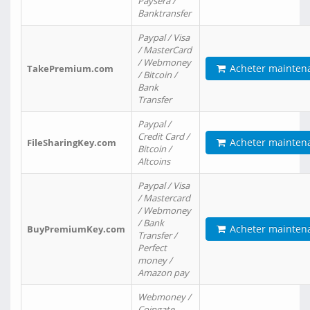
Paysera /
Banktransfer
Paypal / Visa
/ MasterCard
/ Webmoney
Acheter mainten
TakePremium.com
/ Bitcoin /
Bank
Transfer
Paypal /
Credit Card /
Acheter mainten
FileSharingKey.com
Bitcoin /
Altcoins
Paypal / Visa
/ Mastercard
/ Webmoney
/ Bank
Acheter mainten
BuyPremiumKey.com
Transfer /
Perfect
money /
Amazon pay
Webmoney /
Coingate