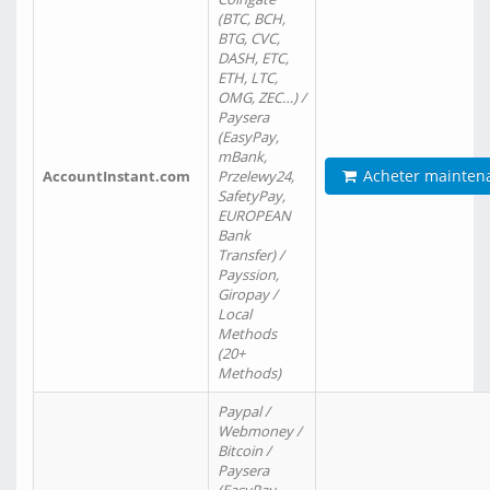
(BTC, BCH,
BTG, CVC,
DASH, ETC,
ETH, LTC,
OMG, ZEC…) /
Paysera
(EasyPay,
mBank,
Acheter mainten
AccountInstant.com
Przelewy24,
SafetyPay,
EUROPEAN
Bank
Transfer) /
Payssion,
Giropay /
Local
Methods
(20+
Methods)
Paypal /
Webmoney /
Bitcoin /
Paysera