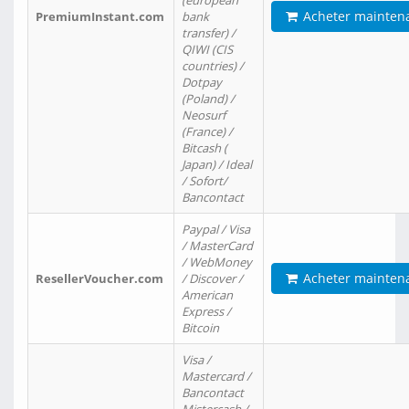
(european
Acheter mainten
PremiumInstant.com
bank
transfer) /
QIWI (CIS
countries) /
Dotpay
(Poland) /
Neosurf
(France) /
Bitcash (
Japan) / Ideal
/ Sofort/
Bancontact
Paypal / Visa
/ MasterCard
/ WebMoney
Acheter mainten
ResellerVoucher.com
/ Discover /
American
Express /
Bitcoin
Visa /
Mastercard /
Bancontact