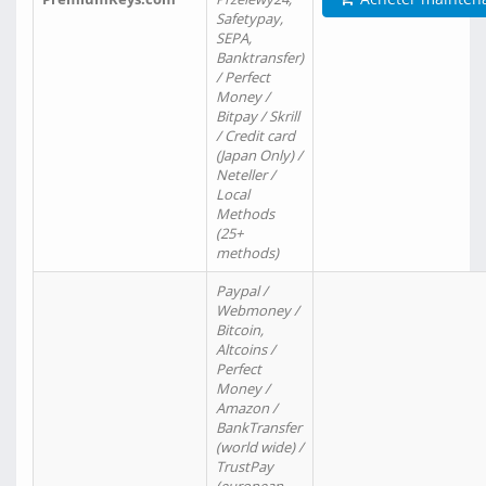
Safetypay,
SEPA,
Banktransfer)
/ Perfect
Money /
Bitpay / Skrill
/ Credit card
(Japan Only) /
Neteller /
Local
Methods
(25+
methods)
Paypal /
Webmoney /
Bitcoin,
Altcoins /
Perfect
Money /
Amazon /
BankTransfer
(world wide) /
TrustPay