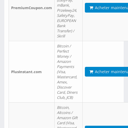
(EasyPay,
mBank,
Acheter mainten
PremiumCoupon.com
Przelewy24,
SafetyPay,
EUROPEAN
Bank
Transfer) /
Skrill
Bitcoin /
Perfect
Money /
Amazon
Payments
Acheter mainten
PlusInstant.com
(Visa,
Mastercard,
Amex,
Discover
Card, Diners
Club, JCB)
Bitcoin,
Altcoins /
Amazon Gift
Card (Visa,