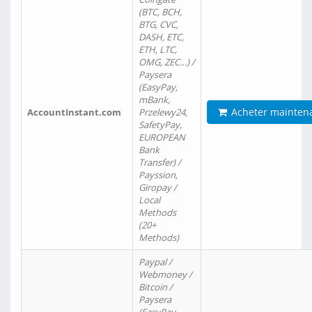
(BTC, BCH,
BTG, CVC,
DASH, ETC,
ETH, LTC,
OMG, ZEC…) /
Paysera
(EasyPay,
mBank,
Acheter mainten
AccountInstant.com
Przelewy24,
SafetyPay,
EUROPEAN
Bank
Transfer) /
Payssion,
Giropay /
Local
Methods
(20+
Methods)
Paypal /
Webmoney /
Bitcoin /
Paysera