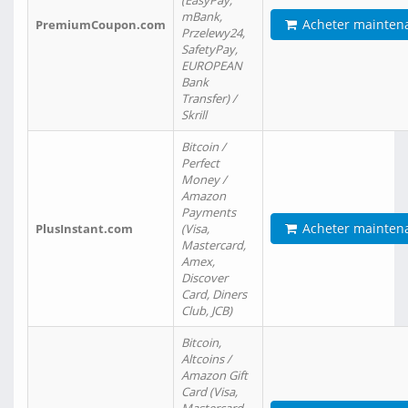
(EasyPay,
mBank,
Acheter mainten
PremiumCoupon.com
Przelewy24,
SafetyPay,
EUROPEAN
Bank
Transfer) /
Skrill
Bitcoin /
Perfect
Money /
Amazon
Payments
Acheter mainten
PlusInstant.com
(Visa,
Mastercard,
Amex,
Discover
Card, Diners
Club, JCB)
Bitcoin,
Altcoins /
Amazon Gift
Card (Visa,