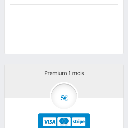
Premium 1 mois
5€