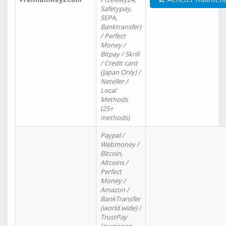
Safetypay,
SEPA,
Banktransfer)
/ Perfect
Money /
Bitpay / Skrill
/ Credit card
(Japan Only) /
Neteller /
Local
Methods
(25+
methods)
Paypal /
Webmoney /
Bitcoin,
Altcoins /
Perfect
Money /
Amazon /
BankTransfer
(world wide) /
TrustPay