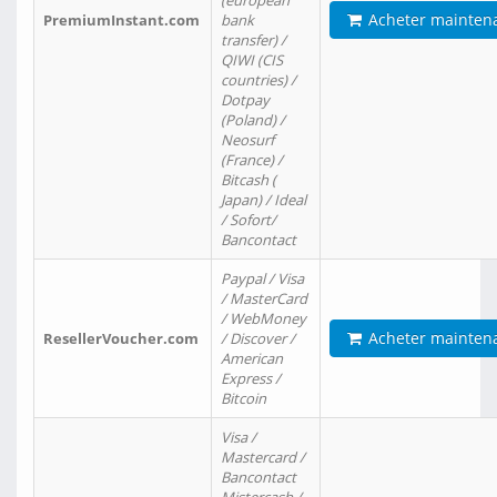
(european
Acheter mainten
PremiumInstant.com
bank
transfer) /
QIWI (CIS
countries) /
Dotpay
(Poland) /
Neosurf
(France) /
Bitcash (
Japan) / Ideal
/ Sofort/
Bancontact
Paypal / Visa
/ MasterCard
/ WebMoney
Acheter mainten
ResellerVoucher.com
/ Discover /
American
Express /
Bitcoin
Visa /
Mastercard /
Bancontact