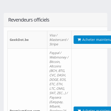
Revendeurs officiels
Visa /
Acheter mainten
GeekDot.be
Mastercard /
Stripe
Paypal /
Webmoney /
Bitcoin,
Altcoins
(BCH, BTG,
CVC, DASH,
DOGE, EOS,
ETC, ETH,
LTC, OMG,
SNT, ZEC…) /
Paysera
(Easypay,
Mbank,
Acheter mainten
PremiumKeys.com
Przelewy24,