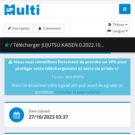
Thème
Inscription
Connexion
Langue
/ Télécharger JUJUTSU.KAISEN.0.2022.1080p.AMZN.WEB-DL.DDP2.0.H.264-ZigZag.mkv.001 ( 466.66 MB )
Nous vous conseillons fortement de prendre un VPN pour
protéger votre téléchargement et votre vie privée
Tester NordVPN
Merci de désactiver votre logiciel anti-pub avant de signaler un
problème.
Consulter la page tutoriel
Date Upload
27/10/2023 03:37