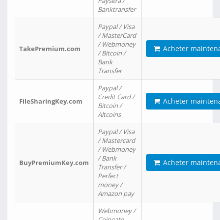
Paysera /
Banktransfer
Paypal / Visa
/ MasterCard
/ Webmoney
Acheter mainten
TakePremium.com
/ Bitcoin /
Bank
Transfer
Paypal /
Credit Card /
Acheter mainten
FileSharingKey.com
Bitcoin /
Altcoins
Paypal / Visa
/ Mastercard
/ Webmoney
/ Bank
Acheter mainten
BuyPremiumKey.com
Transfer /
Perfect
money /
Amazon pay
Webmoney /
Coingate