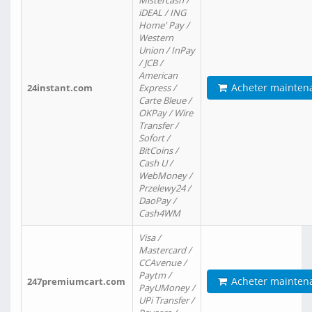
Mistercash /
iDEAL / ING
Home' Pay /
Western
Union / InPay
/ JCB /
American
Acheter mainten
24instant.com
Express /
Carte Bleue /
OKPay / Wire
Transfer /
Sofort /
BitCoins /
Cash U /
WebMoney /
Przelewy24 /
DaoPay /
Cash4WM
Visa /
Mastercard /
CCAvenue /
Paytm /
Acheter mainten
247premiumcart.com
PayUMoney /
UPi Transfer /