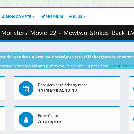
MON COMPTE
PREMIUM
PLUS
vie_22_-_Mewtwo_Strikes_Back_EVOLUTION__1080p__HEVC_.mkv.004 ( 
nt de prendre un VPN pour protéger votre téléchargement et votre 
sactiver votre logiciel anti-pub avant de signaler un problème.
Consulter la 
Date dernier téléchargement
11/10/2024 12:17
Propriétaire
Anonyme