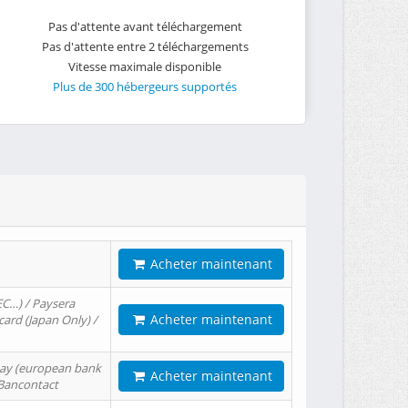
Pas d'attente avant téléchargement
Pas d'attente entre 2 téléchargements
Vitesse maximale disponible
Plus de 300 hébergeurs supportés
Acheter maintenant
EC…) / Paysera
Acheter maintenant
card (Japan Only) /
tPay (european bank
Acheter maintenant
/ Bancontact