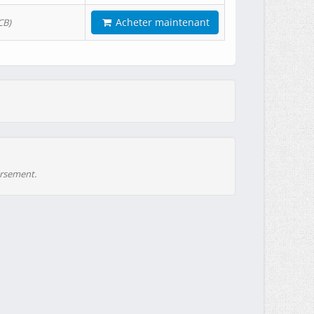
Acheter maintenant
CB)
ursement.