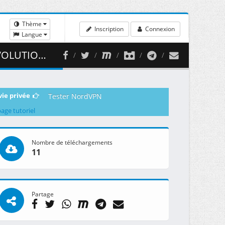
Thème
Inscription
Connexion
Langue
400.49 MB )
vie privée
Tester NordVPN
page tutoriel
Nombre de téléchargements
11
Partage