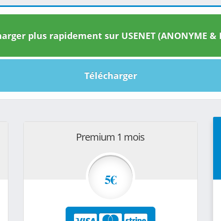
arger plus rapidement sur USENET (ANONYME & I
Télécharger
Premium 1 mois
5€