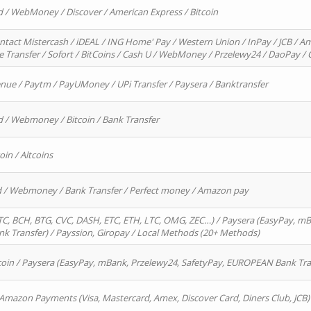
d / WebMoney / Discover / American Express / Bitcoin
ntact Mistercash / iDEAL / ING Home' Pay / Western Union / InPay / JCB / Am
re Transfer / Sofort / BitCoins / Cash U / WebMoney / Przelewy24 / DaoPay 
enue / Paytm / PayUMoney / UPi Transfer / Paysera / Banktransfer
d / Webmoney / Bitcoin / Bank Transfer
oin / Altcoins
rd / Webmoney / Bank Transfer / Perfect money / Amazon pay
, BCH, BTG, CVC, DASH, ETC, ETH, LTC, OMG, ZEC…) / Paysera (EasyPay, mB
 Transfer) / Payssion, Giropay / Local Methods (20+ Methods)
oin / Paysera (EasyPay, mBank, Przelewy24, SafetyPay, EUROPEAN Bank Transf
 Amazon Payments (Visa, Mastercard, Amex, Discover Card, Diners Club, JCB)