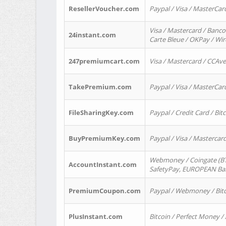
ResellerVoucher.com
Paypal / Visa / MasterCar
Visa / Mastercard / Banco
24instant.com
Carte Bleue / OKPay / Wi
247premiumcart.com
Visa / Mastercard / CCAv
TakePremium.com
Paypal / Visa / MasterCar
FileSharingKey.com
Paypal / Credit Card / Bitc
BuyPremiumKey.com
Paypal / Visa / Masterca
Webmoney / Coingate (BTC
AccountInstant.com
SafetyPay, EUROPEAN Bank
PremiumCoupon.com
Paypal / Webmoney / Bitc
PlusInstant.com
Bitcoin / Perfect Money /