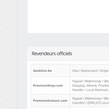
Revendeurs officiels
GeekDot.be
Visa / Mastercard / Stripe
Paypal / Webmoney / Bitc
PremiumKeys.com
(Easypay, Mbank, Przelewy2
Neteller / Local Methods
Paypal / Webmoney / Bitc
PremiumInstant.com
transfer) / QIWI (CIS coun