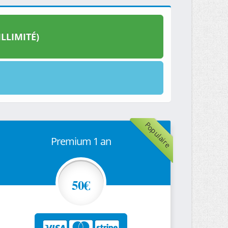
LLIMITÉ)
Populaire
Premium 1 an
50€