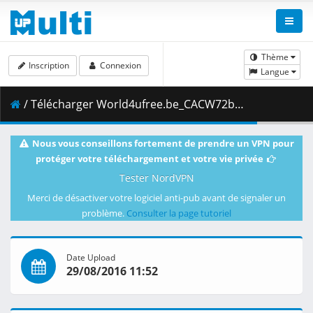
Thème
Inscription
Connexion
Langue
/ Télécharger World4ufree.be_CACW72br.mkv.006 ( 93.54 MB )
Nous vous conseillons fortement de prendre un VPN pour
protéger votre téléchargement et votre vie privée
Tester NordVPN
Merci de désactiver votre logiciel anti-pub avant de signaler un
problème.
Consulter la page tutoriel
Date Upload
29/08/2016 11:52