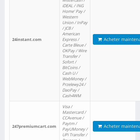
Mistercash /
iDEAL / ING
Home' Pay /
Western
Union / InPay
/ JCB /
American
Acheter mainten
24instant.com
Express /
Carte Bleue /
OKPay / Wire
Transfer /
Sofort /
BitCoins /
Cash U /
WebMoney /
Przelewy24 /
DaoPay /
Cash4WM
Visa /
Mastercard /
CCAvenue /
Paytm /
Acheter mainten
247premiumcart.com
PayUMoney /
UPi Transfer /