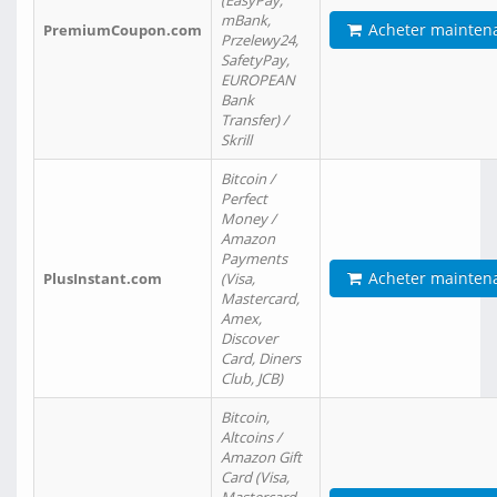
(EasyPay,
mBank,
Acheter mainten
PremiumCoupon.com
Przelewy24,
SafetyPay,
EUROPEAN
Bank
Transfer) /
Skrill
Bitcoin /
Perfect
Money /
Amazon
Payments
Acheter mainten
PlusInstant.com
(Visa,
Mastercard,
Amex,
Discover
Card, Diners
Club, JCB)
Bitcoin,
Altcoins /
Amazon Gift
Card (Visa,