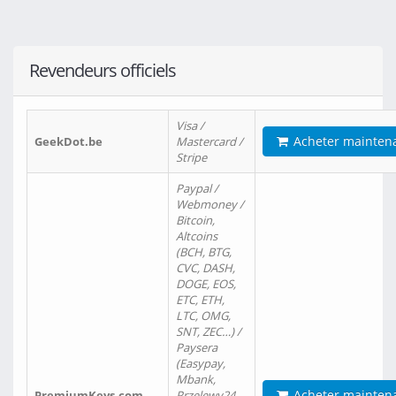
Revendeurs officiels
Visa /
Acheter mainten
GeekDot.be
Mastercard /
Stripe
Paypal /
Webmoney /
Bitcoin,
Altcoins
(BCH, BTG,
CVC, DASH,
DOGE, EOS,
ETC, ETH,
LTC, OMG,
SNT, ZEC…) /
Paysera
(Easypay,
Mbank,
Acheter mainten
PremiumKeys.com
Przelewy24,