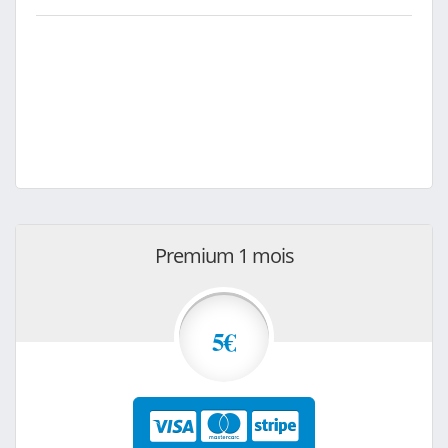
Premium 1 mois
5€