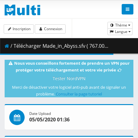
Thème
Inscription
Connexion
Langue
/ Télécharger Made_in_Abyss.sfv ( 767.00 B )
Nous vous conseillons fortement de prendre un VPN pour
protéger votre téléchargement et votre vie privée
Tester NordVPN
Merci de désactiver votre logiciel anti-pub avant de signaler un
problème.
Consulter la page tutoriel
Date Upload
05/05/2020 01:36