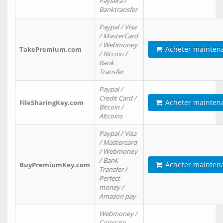
Paysera /
Banktransfer
Paypal / Visa
/ MasterCard
/ Webmoney
Acheter mainten
TakePremium.com
/ Bitcoin /
Bank
Transfer
Paypal /
Credit Card /
Acheter mainten
FileSharingKey.com
Bitcoin /
Altcoins
Paypal / Visa
/ Mastercard
/ Webmoney
/ Bank
Acheter mainten
BuyPremiumKey.com
Transfer /
Perfect
money /
Amazon pay
Webmoney /
Coingate