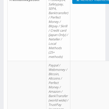
Safetypay,
SEPA,
Banktransfer)
/ Perfect
Money /
Bitpay / Skrill
/ Credit card
(Japan Only) /
Neteller /
Local
Methods
(25+
methods)
Paypal /
Webmoney /
Bitcoin,
Altcoins /
Perfect
Money /
Amazon /
BankTransfer
(world wide) /
TrustPay