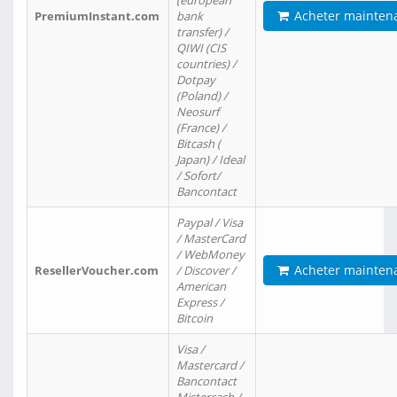
(european
Acheter mainten
PremiumInstant.com
bank
transfer) /
QIWI (CIS
countries) /
Dotpay
(Poland) /
Neosurf
(France) /
Bitcash (
Japan) / Ideal
/ Sofort/
Bancontact
Paypal / Visa
/ MasterCard
/ WebMoney
Acheter mainten
ResellerVoucher.com
/ Discover /
American
Express /
Bitcoin
Visa /
Mastercard /
Bancontact