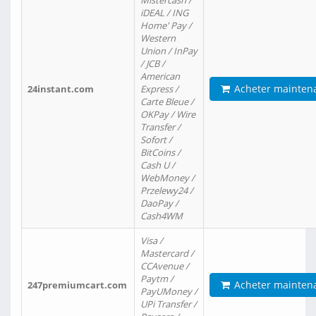
Mistercash /
iDEAL / ING
Home' Pay /
Western
Union / InPay
/ JCB /
American
Acheter mainten
24instant.com
Express /
Carte Bleue /
OKPay / Wire
Transfer /
Sofort /
BitCoins /
Cash U /
WebMoney /
Przelewy24 /
DaoPay /
Cash4WM
Visa /
Mastercard /
CCAvenue /
Paytm /
Acheter mainten
247premiumcart.com
PayUMoney /
UPi Transfer /