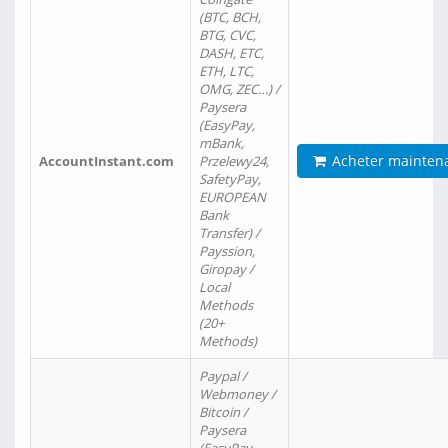
(BTC, BCH,
BTG, CVC,
DASH, ETC,
ETH, LTC,
OMG, ZEC…) /
Paysera
(EasyPay,
mBank,
Acheter mainten
AccountInstant.com
Przelewy24,
SafetyPay,
EUROPEAN
Bank
Transfer) /
Payssion,
Giropay /
Local
Methods
(20+
Methods)
Paypal /
Webmoney /
Bitcoin /
Paysera