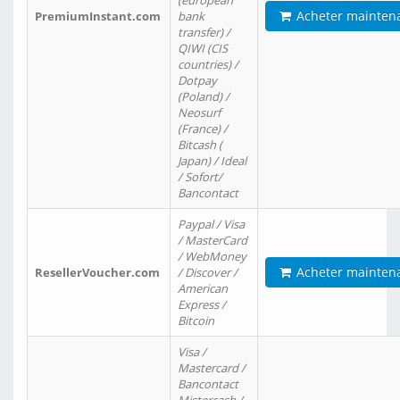
(european
Acheter mainten
PremiumInstant.com
bank
transfer) /
QIWI (CIS
countries) /
Dotpay
(Poland) /
Neosurf
(France) /
Bitcash (
Japan) / Ideal
/ Sofort/
Bancontact
Paypal / Visa
/ MasterCard
/ WebMoney
Acheter mainten
ResellerVoucher.com
/ Discover /
American
Express /
Bitcoin
Visa /
Mastercard /
Bancontact