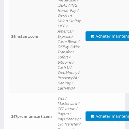
Mistercash /
iDEAL / ING
Home' Pay /
Western
Union / InPay
/ JCB /
American
Acheter mainten
24instant.com
Express /
Carte Bleue /
OKPay / Wire
Transfer /
Sofort /
BitCoins /
Cash U /
WebMoney /
Przelewy24 /
DaoPay /
Cash4WM
Visa /
Mastercard /
CCAvenue /
Paytm /
Acheter mainten
247premiumcart.com
PayUMoney /
UPi Transfer /