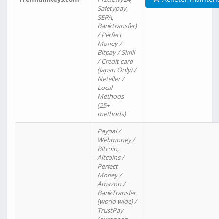
Safetypay,
SEPA,
Banktransfer)
/ Perfect
Money /
Bitpay / Skrill
/ Credit card
(Japan Only) /
Neteller /
Local
Methods
(25+
methods)
Paypal /
Webmoney /
Bitcoin,
Altcoins /
Perfect
Money /
Amazon /
BankTransfer
(world wide) /
TrustPay