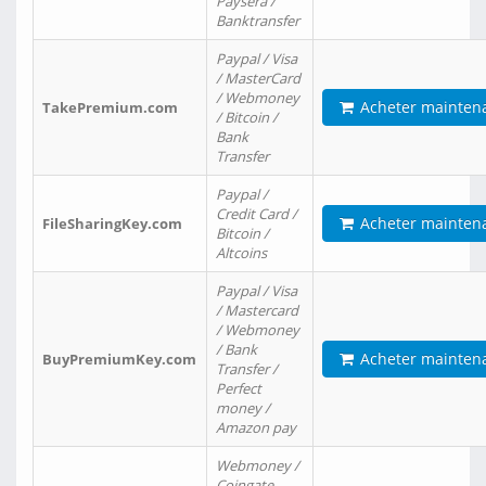
Paysera /
Banktransfer
Paypal / Visa
/ MasterCard
/ Webmoney
Acheter mainten
TakePremium.com
/ Bitcoin /
Bank
Transfer
Paypal /
Credit Card /
Acheter mainten
FileSharingKey.com
Bitcoin /
Altcoins
Paypal / Visa
/ Mastercard
/ Webmoney
/ Bank
Acheter mainten
BuyPremiumKey.com
Transfer /
Perfect
money /
Amazon pay
Webmoney /
Coingate