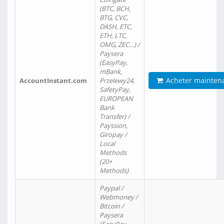
(BTC, BCH,
BTG, CVC,
DASH, ETC,
ETH, LTC,
OMG, ZEC…) /
Paysera
(EasyPay,
mBank,
Acheter mainten
AccountInstant.com
Przelewy24,
SafetyPay,
EUROPEAN
Bank
Transfer) /
Payssion,
Giropay /
Local
Methods
(20+
Methods)
Paypal /
Webmoney /
Bitcoin /
Paysera