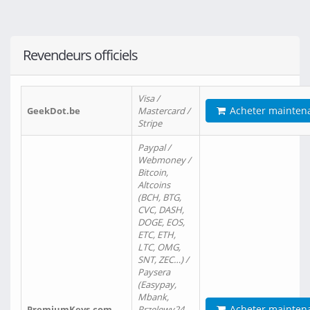
Revendeurs officiels
Visa /
Acheter mainten
GeekDot.be
Mastercard /
Stripe
Paypal /
Webmoney /
Bitcoin,
Altcoins
(BCH, BTG,
CVC, DASH,
DOGE, EOS,
ETC, ETH,
LTC, OMG,
SNT, ZEC…) /
Paysera
(Easypay,
Mbank,
Acheter mainten
PremiumKeys.com
Przelewy24,