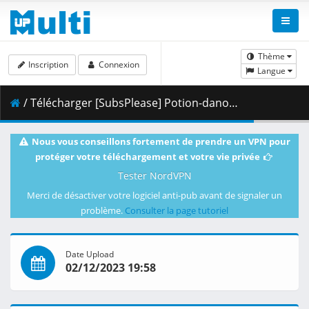
Thème
Inscription
Connexion
Langue
/ Télécharger [SubsPlease] Potion-danomi de Ikinobimasu_ - 09 (1080p) [B374EA9F].mkv.001 ( 460.08 MB )
Nous vous conseillons fortement de prendre un VPN pour
protéger votre téléchargement et votre vie privée
Tester NordVPN
Merci de désactiver votre logiciel anti-pub avant de signaler un
problème.
Consulter la page tutoriel
Date Upload
02/12/2023 19:58