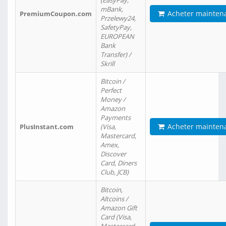
(EasyPay,
mBank,
Acheter mainten
PremiumCoupon.com
Przelewy24,
SafetyPay,
EUROPEAN
Bank
Transfer) /
Skrill
Bitcoin /
Perfect
Money /
Amazon
Payments
Acheter mainten
PlusInstant.com
(Visa,
Mastercard,
Amex,
Discover
Card, Diners
Club, JCB)
Bitcoin,
Altcoins /
Amazon Gift
Card (Visa,