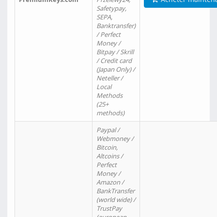
Safetypay,
SEPA,
Banktransfer)
/ Perfect
Money /
Bitpay / Skrill
/ Credit card
(Japan Only) /
Neteller /
Local
Methods
(25+
methods)
Paypal /
Webmoney /
Bitcoin,
Altcoins /
Perfect
Money /
Amazon /
BankTransfer
(world wide) /
TrustPay