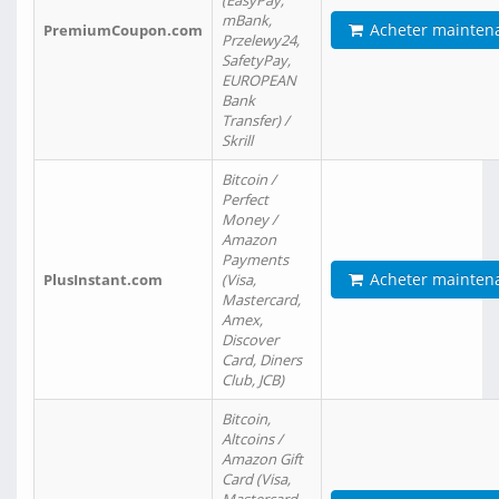
(EasyPay,
mBank,
Acheter mainten
PremiumCoupon.com
Przelewy24,
SafetyPay,
EUROPEAN
Bank
Transfer) /
Skrill
Bitcoin /
Perfect
Money /
Amazon
Payments
Acheter mainten
PlusInstant.com
(Visa,
Mastercard,
Amex,
Discover
Card, Diners
Club, JCB)
Bitcoin,
Altcoins /
Amazon Gift
Card (Visa,