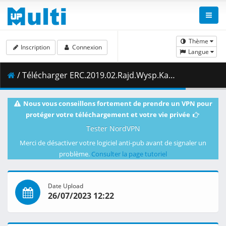
Thème
Inscription
Connexion
Langue
/ Télécharger ERC.2019.02.Rajd.Wysp.Kanaryjskich.Podsumowanie.07.05.2019.1080i.PL.EN.HDTV.maraarab.ts ( 1.04 GB )
Nous vous conseillons fortement de prendre un VPN pour
protéger votre téléchargement et votre vie privée
Tester NordVPN
Merci de désactiver votre logiciel anti-pub avant de signaler un
problème.
Consulter la page tutoriel
Date Upload
26/07/2023 12:22