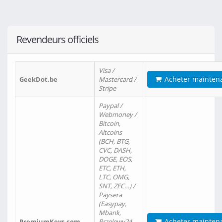
Revendeurs officiels
Visa /
Acheter mainten
GeekDot.be
Mastercard /
Stripe
Paypal /
Webmoney /
Bitcoin,
Altcoins
(BCH, BTG,
CVC, DASH,
DOGE, EOS,
ETC, ETH,
LTC, OMG,
SNT, ZEC…) /
Paysera
(Easypay,
Mbank,
Acheter mainten
PremiumKeys.com
Przelewy24,