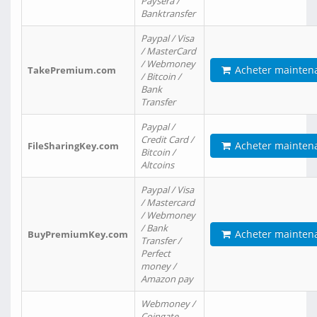
Paysera /
Banktransfer
Paypal / Visa
/ MasterCard
/ Webmoney
Acheter mainten
TakePremium.com
/ Bitcoin /
Bank
Transfer
Paypal /
Credit Card /
Acheter mainten
FileSharingKey.com
Bitcoin /
Altcoins
Paypal / Visa
/ Mastercard
/ Webmoney
/ Bank
Acheter mainten
BuyPremiumKey.com
Transfer /
Perfect
money /
Amazon pay
Webmoney /
Coingate