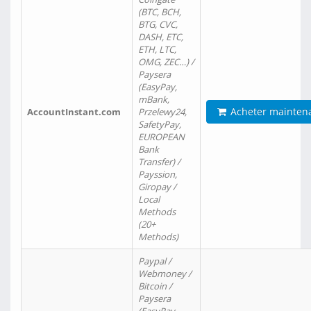
(BTC, BCH,
BTG, CVC,
DASH, ETC,
ETH, LTC,
OMG, ZEC…) /
Paysera
(EasyPay,
mBank,
Acheter mainten
AccountInstant.com
Przelewy24,
SafetyPay,
EUROPEAN
Bank
Transfer) /
Payssion,
Giropay /
Local
Methods
(20+
Methods)
Paypal /
Webmoney /
Bitcoin /
Paysera