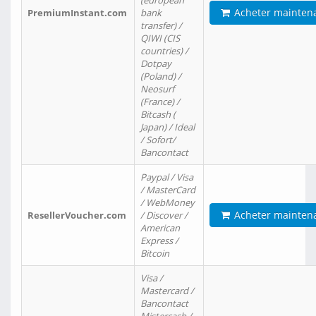
(european
Acheter mainten
PremiumInstant.com
bank
transfer) /
QIWI (CIS
countries) /
Dotpay
(Poland) /
Neosurf
(France) /
Bitcash (
Japan) / Ideal
/ Sofort/
Bancontact
Paypal / Visa
/ MasterCard
/ WebMoney
Acheter mainten
ResellerVoucher.com
/ Discover /
American
Express /
Bitcoin
Visa /
Mastercard /
Bancontact