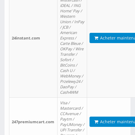
Mistercash /
iDEAL / ING
Home' Pay /
Western
Union / InPay
/ JCB /
American
Acheter mainten
24instant.com
Express /
Carte Bleue /
OKPay / Wire
Transfer /
Sofort /
BitCoins /
Cash U /
WebMoney /
Przelewy24 /
DaoPay /
Cash4WM
Visa /
Mastercard /
CCAvenue /
Paytm /
Acheter mainten
247premiumcart.com
PayUMoney /
UPi Transfer /