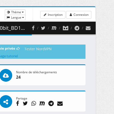
Thème
Inscription
Connexion
Langue
 409.94 MB )
vie privée
Tester NordVPN
page tutoriel
Nombre de téléchargements
24
Partage