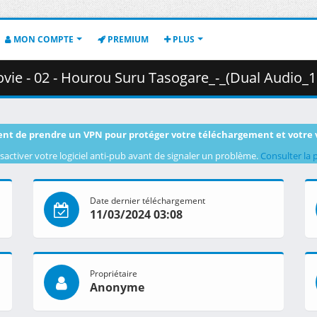
MON COMPTE
PREMIUM
PLUS
ourou Suru Tasogare_-_(Dual Audio_10bit_BD1080p_x265).mkv.004 (
nt de prendre un VPN pour protéger votre téléchargement et votre 
sactiver votre logiciel anti-pub avant de signaler un problème.
Consulter la 
Date dernier téléchargement
11/03/2024 03:08
Propriétaire
Anonyme