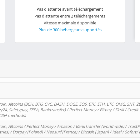
Pas d'attente avant téléchargement
Pas d'attente entre 2 téléchargements
Vitesse maximale disponible
Plus de 300 hébergeurs supportés
oin, Altcoins (BCH, BTG, CVC, DASH, DOGE, EOS, ETC, ETH, LTC, OMG, SNT, Z
4, Safetypay, SEPA, Banktransfer) / Perfect Money / Bitpay / Skrill / Credit 
 (25+ methods)
oin, Altcoins / Perfect Money / Amazon / BankTransfer (world wide) / Trus
tries) / Dotpay (Poland) / Neosurf (France) / Bitcash ( Japan) / Ideal / Sofort