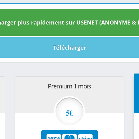
arger plus rapidement sur USENET (ANONYME & I
Télécharger
Premium 1 mois
5€