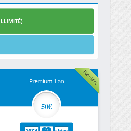
LLIMITÉ)
Populaire
Premium 1 an
50€