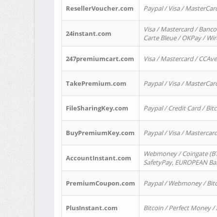
ResellerVoucher.com
Paypal / Visa / MasterCar
Visa / Mastercard / Banco
24instant.com
Carte Bleue / OKPay / Wi
247premiumcart.com
Visa / Mastercard / CCAv
TakePremium.com
Paypal / Visa / MasterCar
FileSharingKey.com
Paypal / Credit Card / Bitc
BuyPremiumKey.com
Paypal / Visa / Masterca
Webmoney / Coingate (BTC
AccountInstant.com
SafetyPay, EUROPEAN Bank
PremiumCoupon.com
Paypal / Webmoney / Bitc
PlusInstant.com
Bitcoin / Perfect Money /