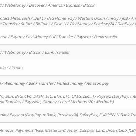
d / WebMoney / Discover / American Express / Bitcoin
ntact Mistercash / iDEAL / ING Home' Pay / Western Union / InPay / JCB / Am
re Transfer / Sofort / BitCoins / Cash U / WebMoney / Przelewy24 / DaoPay 
enue / Paytm / PayUMoney / UPi Transfer / Paysera / Banktransfer
d / Webmoney / Bitcoin / Bank Transfer
oin / Altcoins
rd / Webmoney / Bank Transfer / Perfect money / Amazon pay
, BCH, BTG, CVC, DASH, ETC, ETH, LTC, OMG, ZEC…) / Paysera (EasyPay, mB
 Transfer) / Payssion, Giropay / Local Methods (20+ Methods)
oin / Paysera (EasyPay, mBank, Przelewy24, SafetyPay, EUROPEAN Bank Transf
 Amazon Payments (Visa, Mastercard, Amex, Discover Card, Diners Club, JCB)