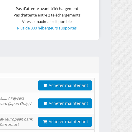
Pas d'attente avant téléchargement
Pas d'attente entre 2 téléchargements
Vitesse maximale disponible
Plus de 300 hébergeurs supportés
Acheter maintenant
EC…) / Paysera
Acheter maintenant
card (Japan Only) /
tPay (european bank
Acheter maintenant
/ Bancontact