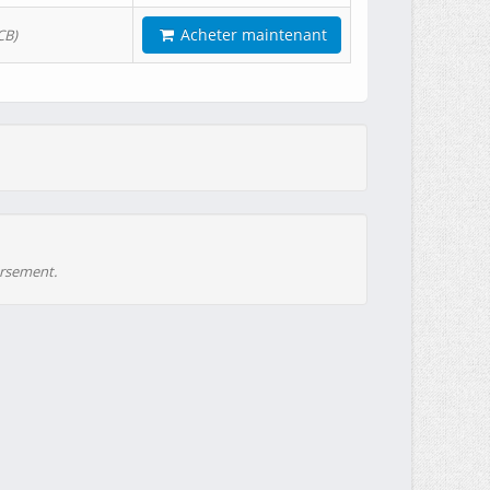
Acheter maintenant
CB)
ursement.