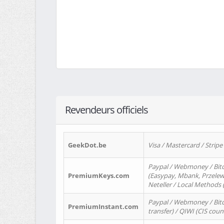
Revendeurs officiels
GeekDot.be
Visa / Mastercard / Stripe
Paypal / Webmoney / Bitc
PremiumKeys.com
(Easypay, Mbank, Przelewy2
Neteller / Local Methods
Paypal / Webmoney / Bitc
PremiumInstant.com
transfer) / QIWI (CIS coun