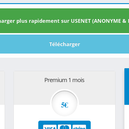
arger plus rapidement sur USENET (ANONYME & I
Télécharger
Premium 1 mois
5€