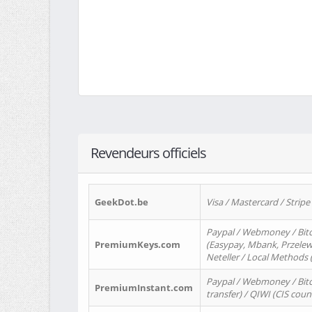
Revendeurs officiels
GeekDot.be
Visa / Mastercard / Stripe
Paypal / Webmoney / Bitc
PremiumKeys.com
(Easypay, Mbank, Przelewy2
Neteller / Local Methods
Paypal / Webmoney / Bitc
PremiumInstant.com
transfer) / QIWI (CIS coun