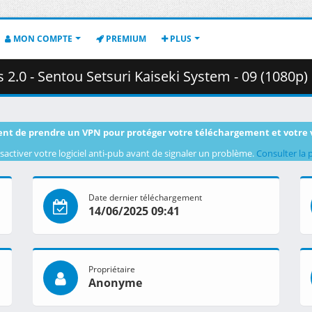
MON COMPTE
PREMIUM
PLUS
ou Setsuri Kaiseki System - 09 (1080p) [1AF2ED4C].mkv.003 ( 
nt de prendre un VPN pour protéger votre téléchargement et votre 
sactiver votre logiciel anti-pub avant de signaler un problème.
Consulter la 
Date dernier téléchargement
14/06/2025 09:41
Propriétaire
Anonyme