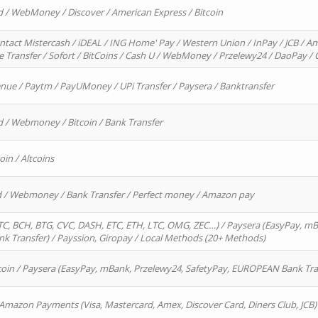
d / WebMoney / Discover / American Express / Bitcoin
ntact Mistercash / iDEAL / ING Home' Pay / Western Union / InPay / JCB / Am
re Transfer / Sofort / BitCoins / Cash U / WebMoney / Przelewy24 / DaoPay 
enue / Paytm / PayUMoney / UPi Transfer / Paysera / Banktransfer
d / Webmoney / Bitcoin / Bank Transfer
oin / Altcoins
rd / Webmoney / Bank Transfer / Perfect money / Amazon pay
, BCH, BTG, CVC, DASH, ETC, ETH, LTC, OMG, ZEC…) / Paysera (EasyPay, mB
 Transfer) / Payssion, Giropay / Local Methods (20+ Methods)
oin / Paysera (EasyPay, mBank, Przelewy24, SafetyPay, EUROPEAN Bank Transf
 Amazon Payments (Visa, Mastercard, Amex, Discover Card, Diners Club, JCB)