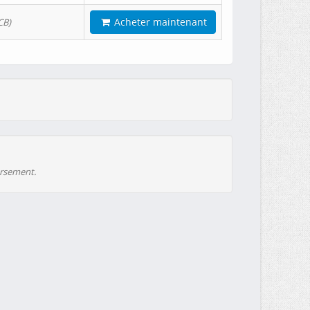
Acheter maintenant
CB)
ursement.