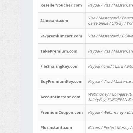
ResellerVoucher.com
Paypal / Visa / MasterCar
Visa / Mastercard / Banco
24instant.com
Carte Bleue / OKPay / Wi
247premiumcart.com
Visa / Mastercard / CCAv
TakePremium.com
Paypal / Visa / MasterCar
FileSharingKey.com
Paypal / Credit Card / Bitc
BuyPremiumKey.com
Paypal / Visa / Masterca
Webmoney / Coingate (BTC
AccountInstant.com
SafetyPay, EUROPEAN Bank
PremiumCoupon.com
Paypal / Webmoney / Bitc
PlusInstant.com
Bitcoin / Perfect Money /