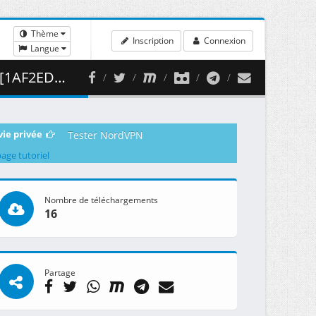
Thème
Inscription
Connexion
Langue
458.68 MB )
vie privée
Tester NordVPN
page tutoriel
Nombre de téléchargements
16
Partage