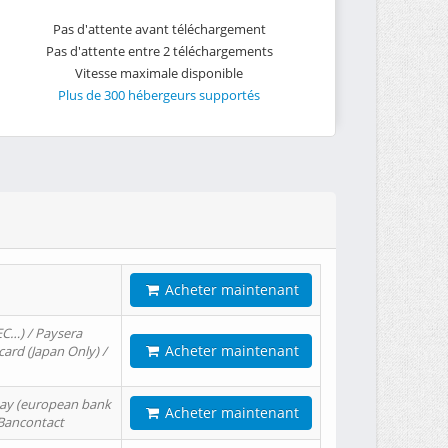
Pas d'attente avant téléchargement
Pas d'attente entre 2 téléchargements
Vitesse maximale disponible
Plus de 300 hébergeurs supportés
Acheter maintenant
EC…) / Paysera
Acheter maintenant
card (Japan Only) /
tPay (european bank
Acheter maintenant
/ Bancontact