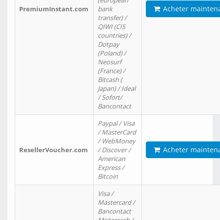
(european
Acheter mainten
PremiumInstant.com
bank
transfer) /
QIWI (CIS
countries) /
Dotpay
(Poland) /
Neosurf
(France) /
Bitcash (
Japan) / Ideal
/ Sofort/
Bancontact
Paypal / Visa
/ MasterCard
/ WebMoney
Acheter mainten
ResellerVoucher.com
/ Discover /
American
Express /
Bitcoin
Visa /
Mastercard /
Bancontact