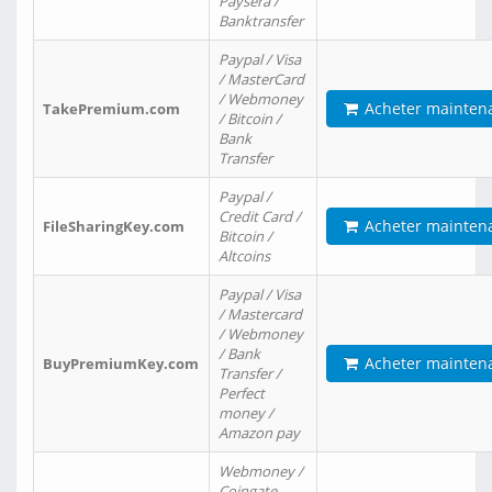
Paysera /
Banktransfer
Paypal / Visa
/ MasterCard
/ Webmoney
Acheter mainten
TakePremium.com
/ Bitcoin /
Bank
Transfer
Paypal /
Credit Card /
Acheter mainten
FileSharingKey.com
Bitcoin /
Altcoins
Paypal / Visa
/ Mastercard
/ Webmoney
/ Bank
Acheter mainten
BuyPremiumKey.com
Transfer /
Perfect
money /
Amazon pay
Webmoney /
Coingate