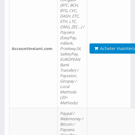
(BTC, BCH,
BTG, CVC,
DASH, ETC,
ETH, LTC,
OMG, ZEC…) /
Paysera
(EasyPay,
mBank,
Acheter mainten
AccountInstant.com
Przelewy24,
SafetyPay,
EUROPEAN
Bank
Transfer) /
Payssion,
Giropay /
Local
Methods
(20+
Methods)
Paypal /
Webmoney /
Bitcoin /
Paysera