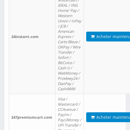
Mistercash /
iDEAL / ING
Home' Pay /
Western
Union / InPay
/ JCB /
American
Acheter mainten
24instant.com
Express /
Carte Bleue /
OKPay / Wire
Transfer /
Sofort /
BitCoins /
Cash U /
WebMoney /
Przelewy24 /
DaoPay /
Cash4WM
Visa /
Mastercard /
CCAvenue /
Paytm /
Acheter mainten
247premiumcart.com
PayUMoney /
UPi Transfer /