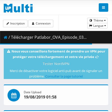
Thème
Inscription
Connexion
Langue
/ Télécharger Patlabor_OVA_Episode_03__Player_Edition___x264_AC3_.mp4.003 ( 472.51 MB )
Nous vous conseillons fortement de prendre un VPN pour
protéger votre téléchargement et votre vie privée
Tester NordVPN
Merci de désactiver votre logiciel anti-pub avant de signaler un
problème.
Consulter la page tutoriel
Date Upload
19/08/2019 01:58