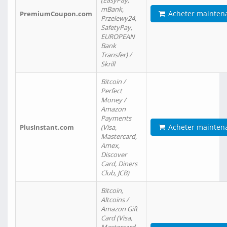
(EasyPay,
mBank,
Acheter mainten
PremiumCoupon.com
Przelewy24,
SafetyPay,
EUROPEAN
Bank
Transfer) /
Skrill
Bitcoin /
Perfect
Money /
Amazon
Payments
Acheter mainten
PlusInstant.com
(Visa,
Mastercard,
Amex,
Discover
Card, Diners
Club, JCB)
Bitcoin,
Altcoins /
Amazon Gift
Card (Visa,