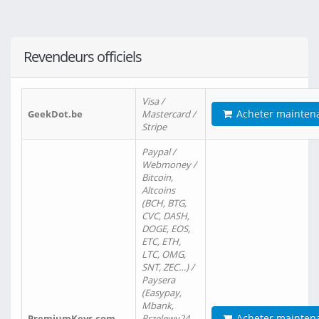
Revendeurs officiels
Visa /
Acheter mainten
GeekDot.be
Mastercard /
Stripe
Paypal /
Webmoney /
Bitcoin,
Altcoins
(BCH, BTG,
CVC, DASH,
DOGE, EOS,
ETC, ETH,
LTC, OMG,
SNT, ZEC…) /
Paysera
(Easypay,
Mbank,
Acheter mainten
PremiumKeys.com
Przelewy24,