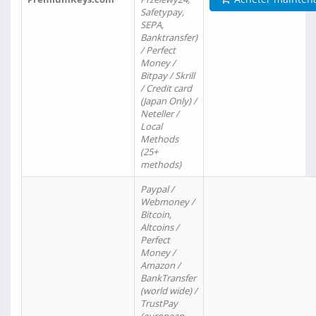
Safetypay,
SEPA,
Banktransfer)
/ Perfect
Money /
Bitpay / Skrill
/ Credit card
(Japan Only) /
Neteller /
Local
Methods
(25+
methods)
Paypal /
Webmoney /
Bitcoin,
Altcoins /
Perfect
Money /
Amazon /
BankTransfer
(world wide) /
TrustPay