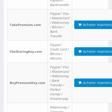
Paysera /
Banktransfer
Paypal / Visa
/ MasterCard
/ Webmoney
Acheter mainten
TakePremium.com
/ Bitcoin /
Bank
Transfer
Paypal /
Credit Card /
Acheter mainten
FileSharingKey.com
Bitcoin /
Altcoins
Paypal / Visa
/ Mastercard
/ Webmoney
/ Bank
Acheter mainten
BuyPremiumKey.com
Transfer /
Perfect
money /
Amazon pay
Webmoney /
Coingate