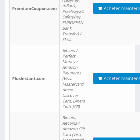
(EasyPay,
mBank,
Acheter mainten
PremiumCoupon.com
Przelewy24,
SafetyPay,
EUROPEAN
Bank
Transfer) /
Skrill
Bitcoin /
Perfect
Money /
Amazon
Payments
Acheter mainten
PlusInstant.com
(Visa,
Mastercard,
Amex,
Discover
Card, Diners
Club, JCB)
Bitcoin,
Altcoins /
Amazon Gift
Card (Visa,