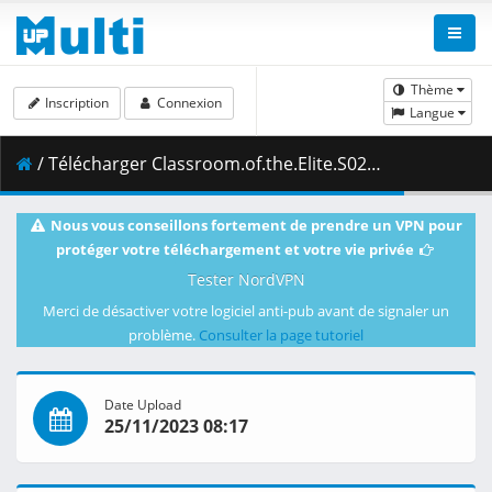
Thème
Inscription
Connexion
Langue
/ Télécharger Classroom.of.the.Elite.S02E06.1080p.BluRay.10-Bit.Dual-Audio.FLAC5.1.x265-YURASUKA.mkv.001 ( 428.65 MB )
Nous vous conseillons fortement de prendre un VPN pour
protéger votre téléchargement et votre vie privée
Tester NordVPN
Merci de désactiver votre logiciel anti-pub avant de signaler un
problème.
Consulter la page tutoriel
Date Upload
25/11/2023 08:17