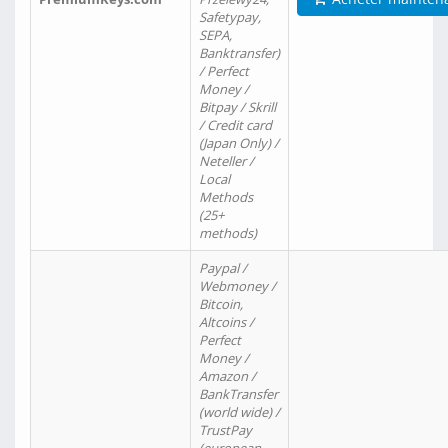
Safetypay,
SEPA,
Banktransfer)
/ Perfect
Money /
Bitpay / Skrill
/ Credit card
(Japan Only) /
Neteller /
Local
Methods
(25+
methods)
Paypal /
Webmoney /
Bitcoin,
Altcoins /
Perfect
Money /
Amazon /
BankTransfer
(world wide) /
TrustPay