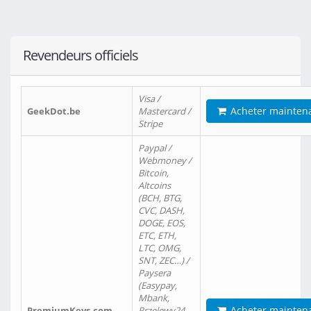
Revendeurs officiels
Visa /
Acheter mainten
GeekDot.be
Mastercard /
Stripe
Paypal /
Webmoney /
Bitcoin,
Altcoins
(BCH, BTG,
CVC, DASH,
DOGE, EOS,
ETC, ETH,
LTC, OMG,
SNT, ZEC…) /
Paysera
(Easypay,
Mbank,
Acheter mainten
PremiumKeys.com
Przelewy24,