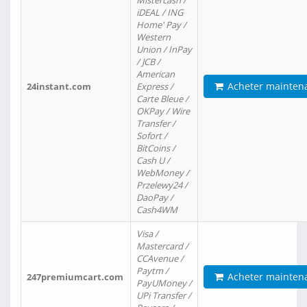
Mistercash /
iDEAL / ING
Home' Pay /
Western
Union / InPay
/ JCB /
American
Acheter mainten
24instant.com
Express /
Carte Bleue /
OKPay / Wire
Transfer /
Sofort /
BitCoins /
Cash U /
WebMoney /
Przelewy24 /
DaoPay /
Cash4WM
Visa /
Mastercard /
CCAvenue /
Paytm /
Acheter mainten
247premiumcart.com
PayUMoney /
UPi Transfer /