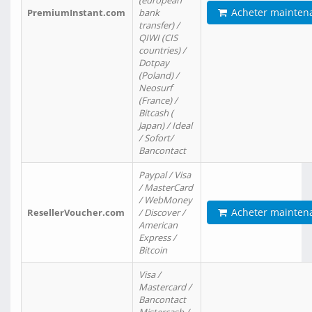
(european
Acheter mainten
PremiumInstant.com
bank
transfer) /
QIWI (CIS
countries) /
Dotpay
(Poland) /
Neosurf
(France) /
Bitcash (
Japan) / Ideal
/ Sofort/
Bancontact
Paypal / Visa
/ MasterCard
/ WebMoney
Acheter mainten
ResellerVoucher.com
/ Discover /
American
Express /
Bitcoin
Visa /
Mastercard /
Bancontact