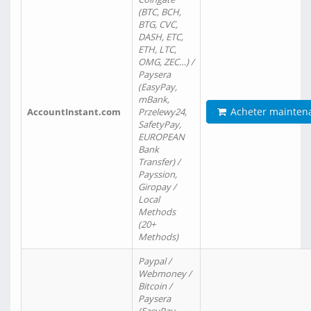
(BTC, BCH,
BTG, CVC,
DASH, ETC,
ETH, LTC,
OMG, ZEC…) /
Paysera
(EasyPay,
mBank,
Acheter mainten
AccountInstant.com
Przelewy24,
SafetyPay,
EUROPEAN
Bank
Transfer) /
Payssion,
Giropay /
Local
Methods
(20+
Methods)
Paypal /
Webmoney /
Bitcoin /
Paysera