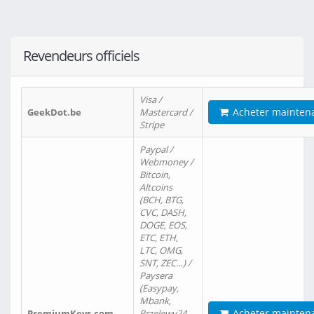
Revendeurs officiels
Visa /
Acheter mainten
GeekDot.be
Mastercard /
Stripe
Paypal /
Webmoney /
Bitcoin,
Altcoins
(BCH, BTG,
CVC, DASH,
DOGE, EOS,
ETC, ETH,
LTC, OMG,
SNT, ZEC…) /
Paysera
(Easypay,
Mbank,
Acheter mainten
PremiumKeys.com
Przelewy24,