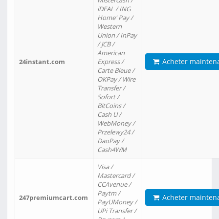
Mistercash /
iDEAL / ING
Home' Pay /
Western
Union / InPay
/ JCB /
American
Acheter mainten
24instant.com
Express /
Carte Bleue /
OKPay / Wire
Transfer /
Sofort /
BitCoins /
Cash U /
WebMoney /
Przelewy24 /
DaoPay /
Cash4WM
Visa /
Mastercard /
CCAvenue /
Paytm /
Acheter mainten
247premiumcart.com
PayUMoney /
UPi Transfer /