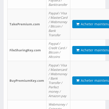
Paysera /
Banktransfer
Paypal / Visa
/ MasterCard
/ Webmoney
Acheter mainten
TakePremium.com
/ Bitcoin /
Bank
Transfer
Paypal /
Credit Card /
Acheter mainten
FileSharingKey.com
Bitcoin /
Altcoins
Paypal / Visa
/ Mastercard
/ Webmoney
/ Bank
Acheter mainten
BuyPremiumKey.com
Transfer /
Perfect
money /
Amazon pay
Webmoney /
Coingate