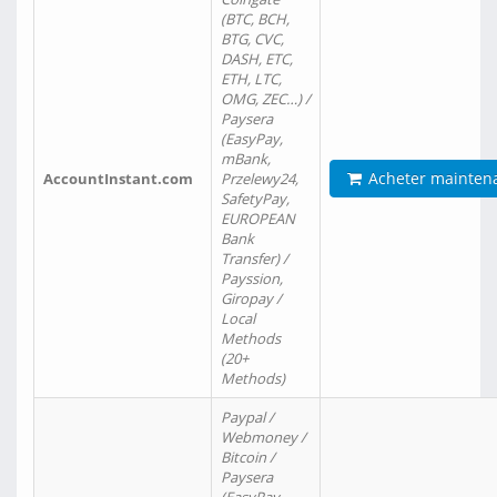
(BTC, BCH,
BTG, CVC,
DASH, ETC,
ETH, LTC,
OMG, ZEC…) /
Paysera
(EasyPay,
mBank,
Acheter mainten
AccountInstant.com
Przelewy24,
SafetyPay,
EUROPEAN
Bank
Transfer) /
Payssion,
Giropay /
Local
Methods
(20+
Methods)
Paypal /
Webmoney /
Bitcoin /
Paysera