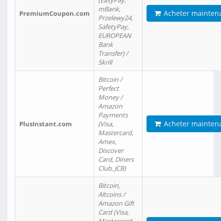
(EasyPay,
mBank,
Acheter mainten
PremiumCoupon.com
Przelewy24,
SafetyPay,
EUROPEAN
Bank
Transfer) /
Skrill
Bitcoin /
Perfect
Money /
Amazon
Payments
Acheter mainten
PlusInstant.com
(Visa,
Mastercard,
Amex,
Discover
Card, Diners
Club, JCB)
Bitcoin,
Altcoins /
Amazon Gift
Card (Visa,