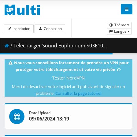
Thème
Inscription
Connexion
Langue
/ Télécharger Sound.Euphonium.S03E10.Expressing.Arpeggios.1080p.CR.WEB-DL.AAC2.0.H.264-VARYG.mkv.001 ( 483.48 MB )
Nous vous conseillons fortement de prendre un VPN pour
protéger votre téléchargement et votre vie privée
Tester NordVPN
Merci de désactiver votre logiciel anti-pub avant de signaler un
problème.
Consulter la page tutoriel
Date Upload
09/06/2024 13:19