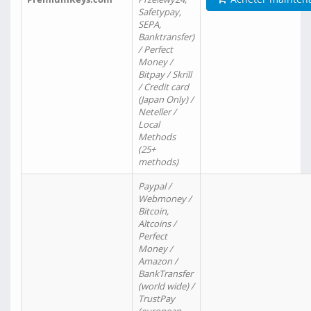
Safetypay,
SEPA,
Banktransfer)
/ Perfect
Money /
Bitpay / Skrill
/ Credit card
(Japan Only) /
Neteller /
Local
Methods
(25+
methods)
Paypal /
Webmoney /
Bitcoin,
Altcoins /
Perfect
Money /
Amazon /
BankTransfer
(world wide) /
TrustPay