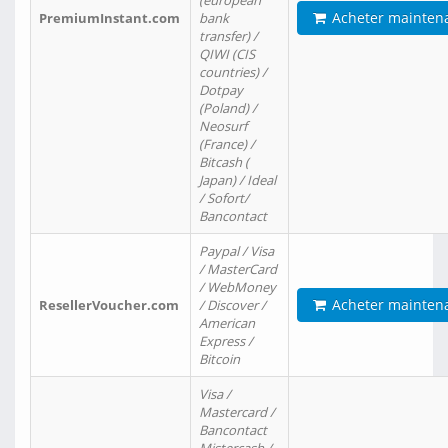
(european
Acheter mainten
PremiumInstant.com
bank
transfer) /
QIWI (CIS
countries) /
Dotpay
(Poland) /
Neosurf
(France) /
Bitcash (
Japan) / Ideal
/ Sofort/
Bancontact
Paypal / Visa
/ MasterCard
/ WebMoney
Acheter mainten
ResellerVoucher.com
/ Discover /
American
Express /
Bitcoin
Visa /
Mastercard /
Bancontact