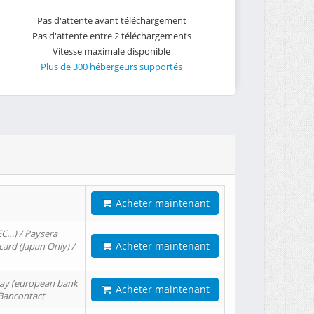
Pas d'attente avant téléchargement
Pas d'attente entre 2 téléchargements
Vitesse maximale disponible
Plus de 300 hébergeurs supportés
Acheter maintenant
EC…) / Paysera
Acheter maintenant
card (Japan Only) /
tPay (european bank
Acheter maintenant
/ Bancontact