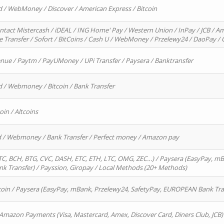
d / WebMoney / Discover / American Express / Bitcoin
ntact Mistercash / iDEAL / ING Home' Pay / Western Union / InPay / JCB / Am
re Transfer / Sofort / BitCoins / Cash U / WebMoney / Przelewy24 / DaoPay 
enue / Paytm / PayUMoney / UPi Transfer / Paysera / Banktransfer
d / Webmoney / Bitcoin / Bank Transfer
oin / Altcoins
rd / Webmoney / Bank Transfer / Perfect money / Amazon pay
, BCH, BTG, CVC, DASH, ETC, ETH, LTC, OMG, ZEC…) / Paysera (EasyPay, mB
 Transfer) / Payssion, Giropay / Local Methods (20+ Methods)
oin / Paysera (EasyPay, mBank, Przelewy24, SafetyPay, EUROPEAN Bank Transf
 Amazon Payments (Visa, Mastercard, Amex, Discover Card, Diners Club, JCB)