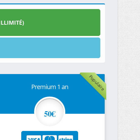
LLIMITÉ)
Populaire
Premium 1 an
50€