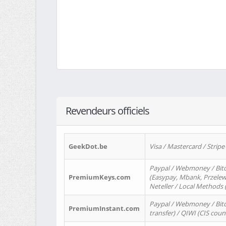
Revendeurs officiels
GeekDot.be
Visa / Mastercard / Stripe
Paypal / Webmoney / Bitc
PremiumKeys.com
(Easypay, Mbank, Przelewy2
Neteller / Local Methods
Paypal / Webmoney / Bitc
PremiumInstant.com
transfer) / QIWI (CIS coun