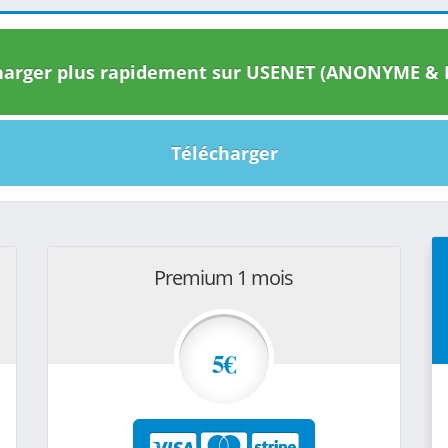
arger plus rapidement sur USENET (ANONYME & I
Télécharger
Premium 1 mois
5€