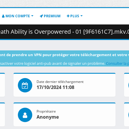
MON COMPTE
PREMIUM
PLUS
 Ability is Overpowered - 01 [9F6161C7].mkv.002 ( 4
nt de prendre un VPN pour protéger votre téléchargement et votre 
sactiver votre logiciel anti-pub avant de signaler un problème.
Consulter la 
Date dernier téléchargement
17/10/2024 11:08
Propriétaire
Anonyme