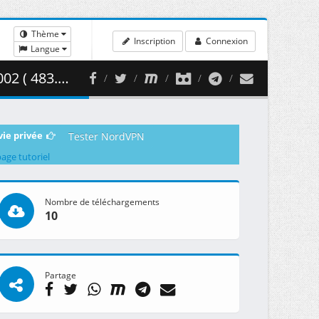
Thème
Inscription
Connexion
Langue
83.54 MB )
vie privée
Tester NordVPN
page tutoriel
Nombre de téléchargements
10
Partage