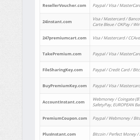
ResellerVoucher.com
Paypal / Visa / MasterCar
Visa / Mastercard / Banco
24instant.com
Carte Bleue / OKPay / Wi
247premiumcart.com
Visa / Mastercard / CCAv
TakePremium.com
Paypal / Visa / MasterCar
FileSharingKey.com
Paypal / Credit Card / Bitc
BuyPremiumKey.com
Paypal / Visa / Masterca
Webmoney / Coingate (BTC
AccountInstant.com
SafetyPay, EUROPEAN Bank
PremiumCoupon.com
Paypal / Webmoney / Bitc
PlusInstant.com
Bitcoin / Perfect Money /