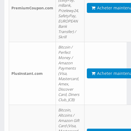
(EasyPay,
mBank,
Acheter mainten
PremiumCoupon.com
Przelewy24,
SafetyPay,
EUROPEAN
Bank
Transfer) /
Skrill
Bitcoin /
Perfect
Money /
Amazon
Payments
Acheter mainten
PlusInstant.com
(Visa,
Mastercard,
Amex,
Discover
Card, Diners
Club, JCB)
Bitcoin,
Altcoins /
Amazon Gift
Card (Visa,