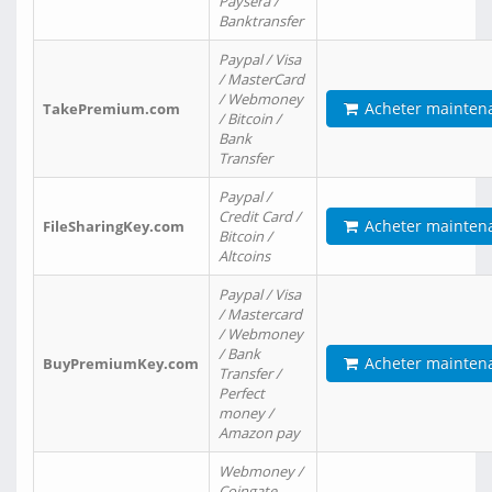
Paysera /
Banktransfer
Paypal / Visa
/ MasterCard
/ Webmoney
Acheter mainten
TakePremium.com
/ Bitcoin /
Bank
Transfer
Paypal /
Credit Card /
Acheter mainten
FileSharingKey.com
Bitcoin /
Altcoins
Paypal / Visa
/ Mastercard
/ Webmoney
/ Bank
Acheter mainten
BuyPremiumKey.com
Transfer /
Perfect
money /
Amazon pay
Webmoney /
Coingate