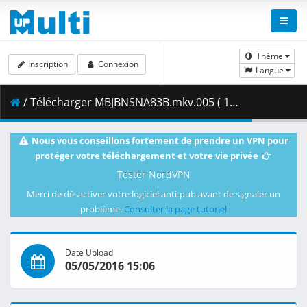
Thème
Inscription
Connexion
Langue
/ Télécharger MBJBNSNA83B.mkv.005 ( 148.51 MB )
Nous vous conseillons fortement de prendre un VPN pour
protéger votre téléchargement et votre vie privée
Tester NordVPN
Merci de désactiver votre logiciel anti-pub avant de signaler un
problème.
Consulter la page tutoriel
Date Upload
05/05/2016 15:06