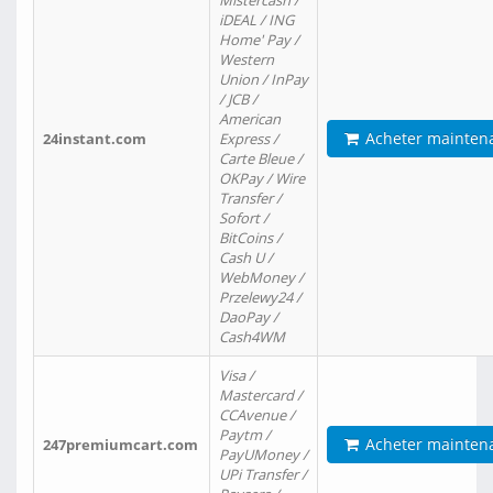
Mistercash /
iDEAL / ING
Home' Pay /
Western
Union / InPay
/ JCB /
American
Acheter mainten
24instant.com
Express /
Carte Bleue /
OKPay / Wire
Transfer /
Sofort /
BitCoins /
Cash U /
WebMoney /
Przelewy24 /
DaoPay /
Cash4WM
Visa /
Mastercard /
CCAvenue /
Paytm /
Acheter mainten
247premiumcart.com
PayUMoney /
UPi Transfer /