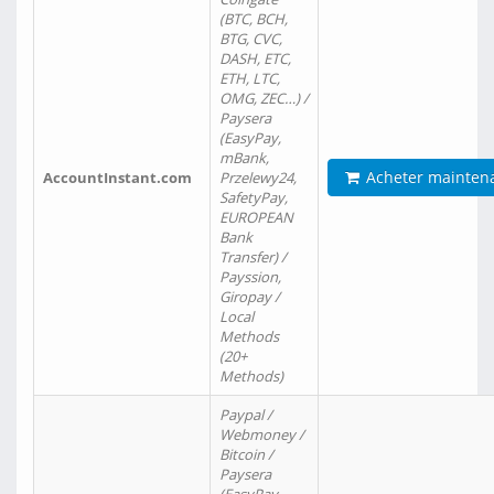
(BTC, BCH,
BTG, CVC,
DASH, ETC,
ETH, LTC,
OMG, ZEC…) /
Paysera
(EasyPay,
mBank,
Acheter mainten
AccountInstant.com
Przelewy24,
SafetyPay,
EUROPEAN
Bank
Transfer) /
Payssion,
Giropay /
Local
Methods
(20+
Methods)
Paypal /
Webmoney /
Bitcoin /
Paysera