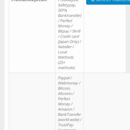
Safetypay,
SEPA,
Banktransfer)
/ Perfect
Money /
Bitpay / Skrill
/ Credit card
(Japan Only) /
Neteller /
Local
Methods
(25+
methods)
Paypal /
Webmoney /
Bitcoin,
Altcoins /
Perfect
Money /
Amazon /
BankTransfer
(world wide) /
TrustPay