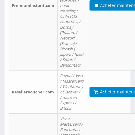
(european
Acheter mainten
PremiumInstant.com
bank
transfer) /
QIWI (CIS
countries) /
Dotpay
(Poland) /
Neosurf
(France) /
Bitcash (
Japan) / Ideal
/ Sofort/
Bancontact
Paypal / Visa
/ MasterCard
/ WebMoney
Acheter mainten
ResellerVoucher.com
/ Discover /
American
Express /
Bitcoin
Visa /
Mastercard /
Bancontact