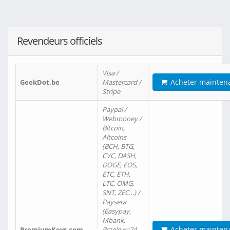
Revendeurs officiels
Visa /
Acheter mainten
GeekDot.be
Mastercard /
Stripe
Paypal /
Webmoney /
Bitcoin,
Altcoins
(BCH, BTG,
CVC, DASH,
DOGE, EOS,
ETC, ETH,
LTC, OMG,
SNT, ZEC…) /
Paysera
(Easypay,
Mbank,
Acheter mainten
PremiumKeys.com
Przelewy24,