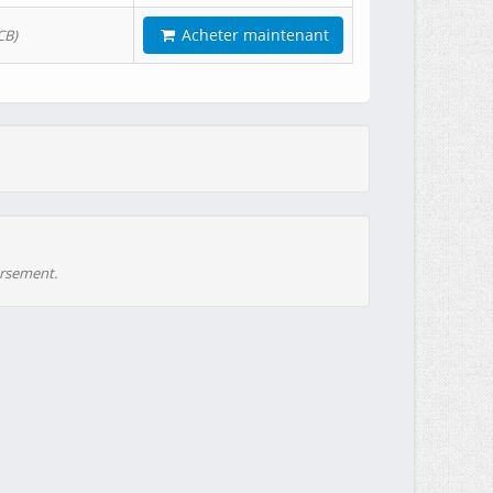
Acheter maintenant
CB)
ursement.