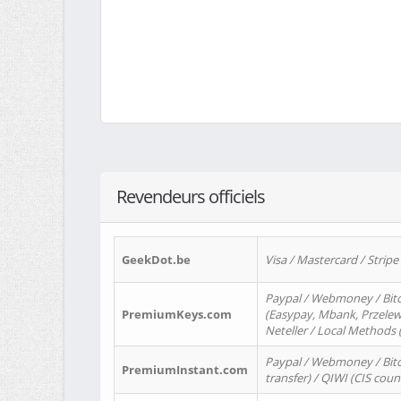
Revendeurs officiels
GeekDot.be
Visa / Mastercard / Stripe
Paypal / Webmoney / Bitc
PremiumKeys.com
(Easypay, Mbank, Przelewy2
Neteller / Local Methods
Paypal / Webmoney / Bitc
PremiumInstant.com
transfer) / QIWI (CIS coun