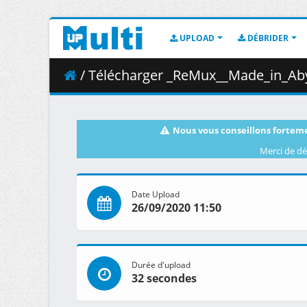
UPLOAD
DÉBRIDER
/ Télécharger _ReMux__Made_in_Abyss_-_Daw
Nous vous conseillons forteme
Merci de dé
Date Upload
26/09/2020 11:50
Durée d'upload
32 secondes