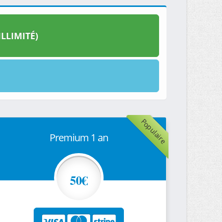
LLIMITÉ)
Populaire
Premium 1 an
50€