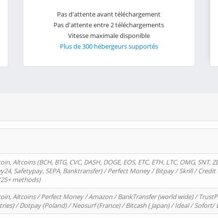
Pas d'attente avant téléchargement
Pas d'attente entre 2 téléchargements
Vitesse maximale disponible
Plus de 300 hébergeurs supportés
oin, Altcoins (BCH, BTG, CVC, DASH, DOGE, EOS, ETC, ETH, LTC, OMG, SNT, Z
4, Safetypay, SEPA, Banktransfer) / Perfect Money / Bitpay / Skrill / Credit 
 (25+ methods)
oin, Altcoins / Perfect Money / Amazon / BankTransfer (world wide) / Trus
tries) / Dotpay (Poland) / Neosurf (France) / Bitcash ( Japan) / Ideal / Sofort