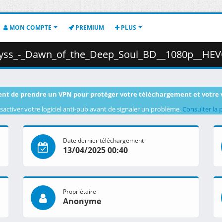
MON COMPTE
PREMIUM
PLUS
n_of_the_Deep_Soul_BD__1080p__HEVC__FLAC5.1_.mkv.009 ( 
nt de prendre un VPN pour protéger votre téléchargement et votre 
sactiver votre logiciel anti-pub avant de signaler un problème.
Consulter la 
Date dernier téléchargement
13/04/2025 00:40
Propriétaire
Anonyme