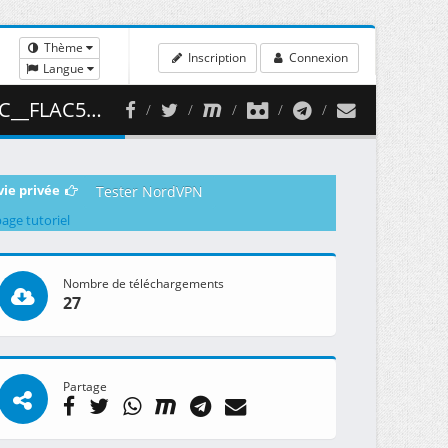
Thème
Inscription
Connexion
Langue
447.54 MB )
vie privée
Tester NordVPN
page tutoriel
Nombre de téléchargements
27
Partage