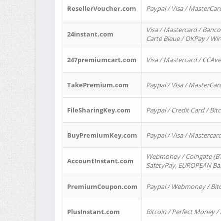
ResellerVoucher.com
Paypal / Visa / MasterCar
Visa / Mastercard / Banco
24instant.com
Carte Bleue / OKPay / Wi
247premiumcart.com
Visa / Mastercard / CCAv
TakePremium.com
Paypal / Visa / MasterCar
FileSharingKey.com
Paypal / Credit Card / Bitc
BuyPremiumKey.com
Paypal / Visa / Masterca
Webmoney / Coingate (BTC
AccountInstant.com
SafetyPay, EUROPEAN Bank
PremiumCoupon.com
Paypal / Webmoney / Bitc
PlusInstant.com
Bitcoin / Perfect Money /