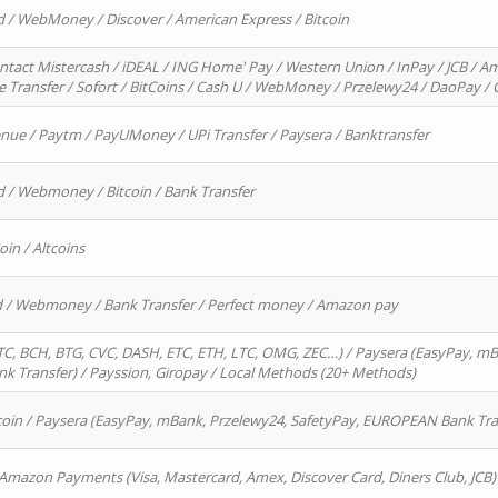
d / WebMoney / Discover / American Express / Bitcoin
ntact Mistercash / iDEAL / ING Home' Pay / Western Union / InPay / JCB / Am
re Transfer / Sofort / BitCoins / Cash U / WebMoney / Przelewy24 / DaoPay 
enue / Paytm / PayUMoney / UPi Transfer / Paysera / Banktransfer
d / Webmoney / Bitcoin / Bank Transfer
oin / Altcoins
rd / Webmoney / Bank Transfer / Perfect money / Amazon pay
, BCH, BTG, CVC, DASH, ETC, ETH, LTC, OMG, ZEC…) / Paysera (EasyPay, mB
 Transfer) / Payssion, Giropay / Local Methods (20+ Methods)
oin / Paysera (EasyPay, mBank, Przelewy24, SafetyPay, EUROPEAN Bank Transf
 Amazon Payments (Visa, Mastercard, Amex, Discover Card, Diners Club, JCB)