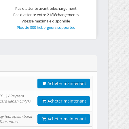
Pas d'attente avant téléchargement
Pas d'attente entre 2 téléchargements
Vitesse maximale disponible
Plus de 300 hébergeurs supportés
Acheter maintenant
EC…) / Paysera
Acheter maintenant
card (Japan Only) /
tPay (european bank
Acheter maintenant
/ Bancontact