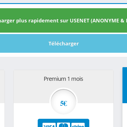
arger plus rapidement sur USENET (ANONYME & I
Télécharger
Premium 1 mois
5€