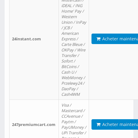
Mistercash /
iDEAL / ING
Home' Pay /
Western
Union / InPay
/ JCB /
American
Acheter mainten
24instant.com
Express /
Carte Bleue /
OKPay / Wire
Transfer /
Sofort /
BitCoins /
Cash U /
WebMoney /
Przelewy24 /
DaoPay /
Cash4WM
Visa /
Mastercard /
CCAvenue /
Paytm /
Acheter mainten
247premiumcart.com
PayUMoney /
UPi Transfer /