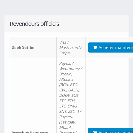
Revendeurs officiels
Visa /
Acheter mainten
GeekDot.be
Mastercard /
Stripe
Paypal /
Webmoney /
Bitcoin,
Altcoins
(BCH, BTG,
CVC, DASH,
DOGE, EOS,
ETC, ETH,
LTC, OMG,
SNT, ZEC…) /
Paysera
(Easypay,
Mbank,
Acheter mainten
PremiumKeys.com
Przelewy24,