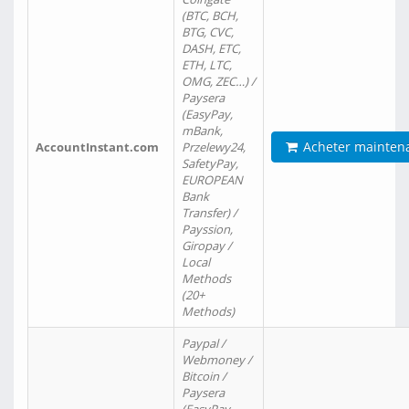
(BTC, BCH,
BTG, CVC,
DASH, ETC,
ETH, LTC,
OMG, ZEC…) /
Paysera
(EasyPay,
mBank,
Acheter mainten
AccountInstant.com
Przelewy24,
SafetyPay,
EUROPEAN
Bank
Transfer) /
Payssion,
Giropay /
Local
Methods
(20+
Methods)
Paypal /
Webmoney /
Bitcoin /
Paysera