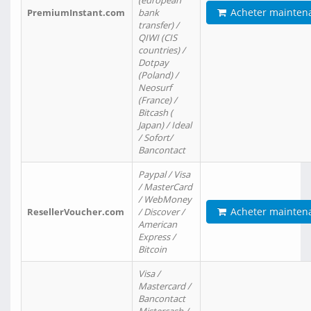
(european
Acheter mainten
PremiumInstant.com
bank
transfer) /
QIWI (CIS
countries) /
Dotpay
(Poland) /
Neosurf
(France) /
Bitcash (
Japan) / Ideal
/ Sofort/
Bancontact
Paypal / Visa
/ MasterCard
/ WebMoney
Acheter mainten
ResellerVoucher.com
/ Discover /
American
Express /
Bitcoin
Visa /
Mastercard /
Bancontact