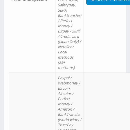
Safetypay,
SEPA,
Banktransfer)
/ Perfect
Money /
Bitpay / Skrill
/ Credit card
(Japan Only) /
Neteller /
Local
Methods
(25+
methods)
Paypal /
Webmoney /
Bitcoin,
Altcoins /
Perfect
Money /
Amazon /
BankTransfer
(world wide) /
TrustPay