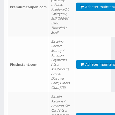
(EasyPay,
mBank,
Acheter mainten
PremiumCoupon.com
Przelewy24,
SafetyPay,
EUROPEAN
Bank
Transfer) /
Skrill
Bitcoin /
Perfect
Money /
Amazon
Payments
Acheter mainten
PlusInstant.com
(Visa,
Mastercard,
Amex,
Discover
Card, Diners
Club, JCB)
Bitcoin,
Altcoins /
Amazon Gift
Card (Visa,