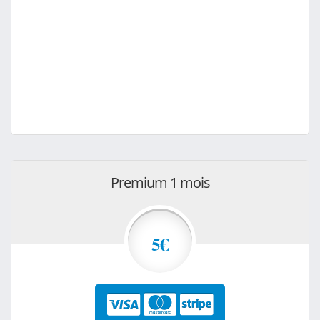
Premium 1 mois
5€