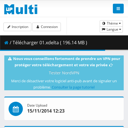
Thème
Inscription
Connexion
Langue
/ Télécharger 01.xdelta ( 196.14 MB )
Nous vous conseillons fortement de prendre un VPN pour
protéger votre téléchargement et votre vie privée
Tester NordVPN
Merci de désactiver votre logiciel anti-pub avant de signaler un
problème.
Consulter la page tutoriel
Date Upload
15/11/2014 12:23