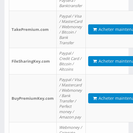
Paysera /
Banktransfer
Paypal / Visa
/ MasterCard
/ Webmoney
Acheter mainten
TakePremium.com
/ Bitcoin /
Bank
Transfer
Paypal /
Credit Card /
Acheter mainten
FileSharingKey.com
Bitcoin /
Altcoins
Paypal / Visa
/ Mastercard
/ Webmoney
/ Bank
Acheter mainten
BuyPremiumKey.com
Transfer /
Perfect
money /
Amazon pay
Webmoney /
Coingate