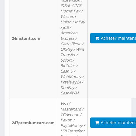
Mistercash /
iDEAL / ING
Home' Pay /
Western
Union / InPay
/ JCB /
American
Acheter mainten
24instant.com
Express /
Carte Bleue /
OKPay / Wire
Transfer /
Sofort /
BitCoins /
Cash U /
WebMoney /
Przelewy24 /
DaoPay /
Cash4WM
Visa /
Mastercard /
CCAvenue /
Paytm /
Acheter mainten
247premiumcart.com
PayUMoney /
UPi Transfer /