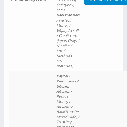
Safetypay,
SEPA,
Banktransfer)
/ Perfect
Money /
Bitpay / Skrill
/ Credit card
(Japan Only) /
Neteller /
Local
Methods
(25+
methods)
Paypal /
Webmoney /
Bitcoin,
Altcoins /
Perfect
Money /
Amazon /
BankTransfer
(world wide) /
TrustPay