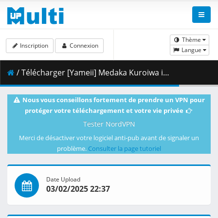
Thème
Inscription
Connexion
Langue
/ Télécharger [Yameii] Medaka Kuroiwa is Impervious to My Charms - S01E03 [English Dub] [CR WEB-DL 1080p] [EAB15FA1].mkv.001 ( 461.64 MB )
Nous vous conseillons fortement de prendre un VPN pour
protéger votre téléchargement et votre vie privée
Tester NordVPN
Merci de désactiver votre logiciel anti-pub avant de signaler un
problème.
Consulter la page tutoriel
Date Upload
03/02/2025 22:37