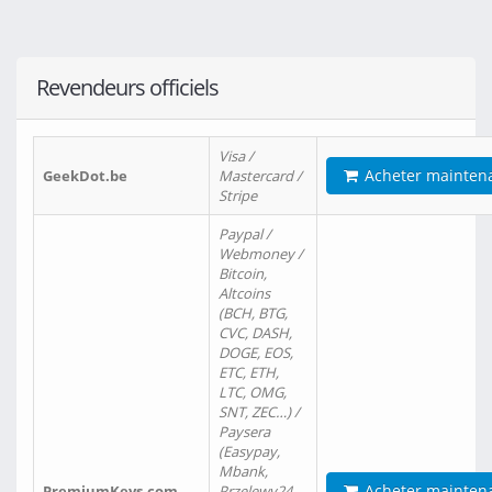
Revendeurs officiels
Visa /
Acheter mainten
GeekDot.be
Mastercard /
Stripe
Paypal /
Webmoney /
Bitcoin,
Altcoins
(BCH, BTG,
CVC, DASH,
DOGE, EOS,
ETC, ETH,
LTC, OMG,
SNT, ZEC…) /
Paysera
(Easypay,
Mbank,
Acheter mainten
PremiumKeys.com
Przelewy24,