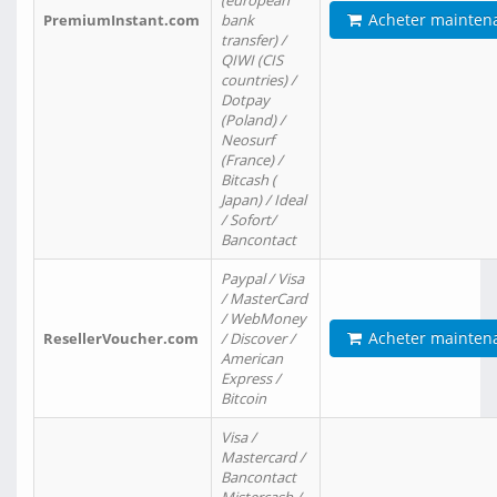
(european
Acheter mainten
PremiumInstant.com
bank
transfer) /
QIWI (CIS
countries) /
Dotpay
(Poland) /
Neosurf
(France) /
Bitcash (
Japan) / Ideal
/ Sofort/
Bancontact
Paypal / Visa
/ MasterCard
/ WebMoney
Acheter mainten
ResellerVoucher.com
/ Discover /
American
Express /
Bitcoin
Visa /
Mastercard /
Bancontact