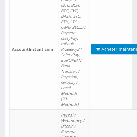
(BTC, BCH,
BTG, CVC,
DASH, ETC,
ETH, LTC,
OMG, ZEC…) /
Paysera
(EasyPay,
mBank,
Acheter mainten
AccountInstant.com
Przelewy24,
SafetyPay,
EUROPEAN
Bank
Transfer) /
Payssion,
Giropay /
Local
Methods
(20+
Methods)
Paypal /
Webmoney /
Bitcoin /
Paysera