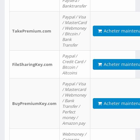
Paysera /
Banktransfer
Paypal / Visa
/ MasterCard
/ Webmoney
Acheter mainten
TakePremium.com
/ Bitcoin /
Bank
Transfer
Paypal /
Credit Card /
Acheter mainten
FileSharingKey.com
Bitcoin /
Altcoins
Paypal / Visa
/ Mastercard
/ Webmoney
/ Bank
Acheter mainten
BuyPremiumKey.com
Transfer /
Perfect
money /
Amazon pay
Webmoney /
Coingate