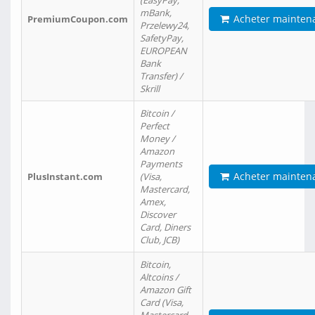
(EasyPay,
mBank,
Acheter mainten
PremiumCoupon.com
Przelewy24,
SafetyPay,
EUROPEAN
Bank
Transfer) /
Skrill
Bitcoin /
Perfect
Money /
Amazon
Payments
Acheter mainten
PlusInstant.com
(Visa,
Mastercard,
Amex,
Discover
Card, Diners
Club, JCB)
Bitcoin,
Altcoins /
Amazon Gift
Card (Visa,