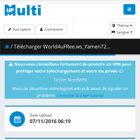
Thème
Inscription
Connexion
Langue
/ Télécharger World4uFRee.ws_Yamen72dul.mkv.005 ( 199.00 MB )
Nous vous conseillons fortement de prendre un VPN pour
protéger votre téléchargement et votre vie privée
Tester NordVPN
Merci de désactiver votre logiciel anti-pub avant de signaler un
problème.
Consulter la page tutoriel
Date Upload
07/11/2016 06:19