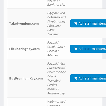
Paysera /
Banktransfer
Paypal / Visa
/ MasterCard
/ Webmoney
Acheter mainten
TakePremium.com
/ Bitcoin /
Bank
Transfer
Paypal /
Credit Card /
Acheter mainten
FileSharingKey.com
Bitcoin /
Altcoins
Paypal / Visa
/ Mastercard
/ Webmoney
/ Bank
Acheter mainten
BuyPremiumKey.com
Transfer /
Perfect
money /
Amazon pay
Webmoney /
Coingate