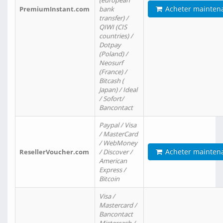
(european
Acheter mainten
PremiumInstant.com
bank
transfer) /
QIWI (CIS
countries) /
Dotpay
(Poland) /
Neosurf
(France) /
Bitcash (
Japan) / Ideal
/ Sofort/
Bancontact
Paypal / Visa
/ MasterCard
/ WebMoney
Acheter mainten
ResellerVoucher.com
/ Discover /
American
Express /
Bitcoin
Visa /
Mastercard /
Bancontact