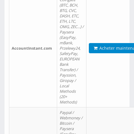
(BTC, BCH,
BTG, CVC,
DASH, ETC,
ETH, LTC,
OMG, ZEC…) /
Paysera
(EasyPay,
mBank,
Acheter mainten
AccountInstant.com
Przelewy24,
SafetyPay,
EUROPEAN
Bank
Transfer) /
Payssion,
Giropay /
Local
Methods
(20+
Methods)
Paypal /
Webmoney /
Bitcoin /
Paysera