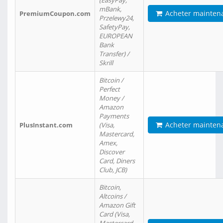
(EasyPay,
mBank,
Acheter mainten
PremiumCoupon.com
Przelewy24,
SafetyPay,
EUROPEAN
Bank
Transfer) /
Skrill
Bitcoin /
Perfect
Money /
Amazon
Payments
Acheter mainten
PlusInstant.com
(Visa,
Mastercard,
Amex,
Discover
Card, Diners
Club, JCB)
Bitcoin,
Altcoins /
Amazon Gift
Card (Visa,