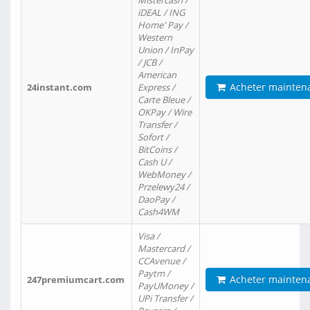
Mistercash /
iDEAL / ING
Home' Pay /
Western
Union / InPay
/ JCB /
American
Acheter mainten
24instant.com
Express /
Carte Bleue /
OKPay / Wire
Transfer /
Sofort /
BitCoins /
Cash U /
WebMoney /
Przelewy24 /
DaoPay /
Cash4WM
Visa /
Mastercard /
CCAvenue /
Paytm /
Acheter mainten
247premiumcart.com
PayUMoney /
UPi Transfer /