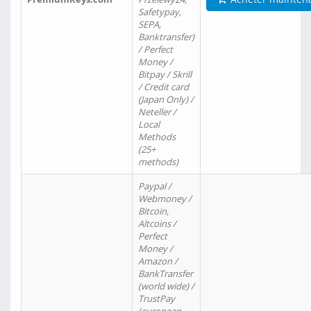
Safetypay,
SEPA,
Banktransfer)
/ Perfect
Money /
Bitpay / Skrill
/ Credit card
(Japan Only) /
Neteller /
Local
Methods
(25+
methods)
Paypal /
Webmoney /
Bitcoin,
Altcoins /
Perfect
Money /
Amazon /
BankTransfer
(world wide) /
TrustPay