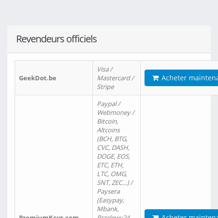
Revendeurs officiels
Visa /
Acheter mainten
GeekDot.be
Mastercard /
Stripe
Paypal /
Webmoney /
Bitcoin,
Altcoins
(BCH, BTG,
CVC, DASH,
DOGE, EOS,
ETC, ETH,
LTC, OMG,
SNT, ZEC…) /
Paysera
(Easypay,
Mbank,
Acheter mainten
PremiumKeys.com
Przelewy24,