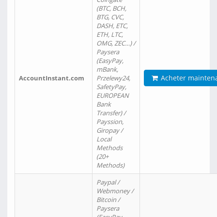
(BTC, BCH,
BTG, CVC,
DASH, ETC,
ETH, LTC,
OMG, ZEC…) /
Paysera
(EasyPay,
mBank,
Acheter mainten
AccountInstant.com
Przelewy24,
SafetyPay,
EUROPEAN
Bank
Transfer) /
Payssion,
Giropay /
Local
Methods
(20+
Methods)
Paypal /
Webmoney /
Bitcoin /
Paysera