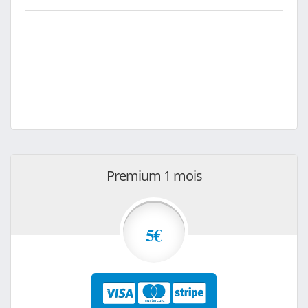
Premium 1 mois
5€