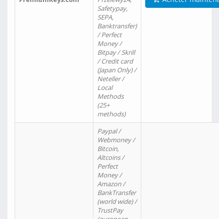
Safetypay,
SEPA,
Banktransfer)
/ Perfect
Money /
Bitpay / Skrill
/ Credit card
(Japan Only) /
Neteller /
Local
Methods
(25+
methods)
Paypal /
Webmoney /
Bitcoin,
Altcoins /
Perfect
Money /
Amazon /
BankTransfer
(world wide) /
TrustPay