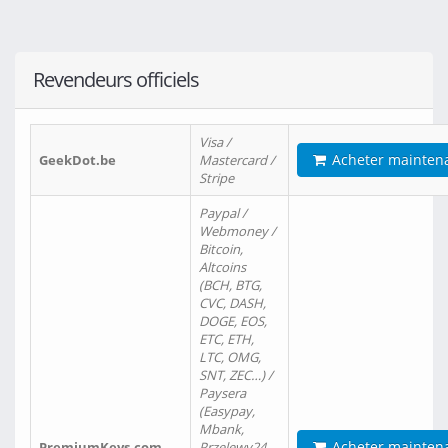
Revendeurs officiels
Visa /
Acheter mainten
GeekDot.be
Mastercard /
Stripe
Paypal /
Webmoney /
Bitcoin,
Altcoins
(BCH, BTG,
CVC, DASH,
DOGE, EOS,
ETC, ETH,
LTC, OMG,
SNT, ZEC…) /
Paysera
(Easypay,
Mbank,
Acheter mainten
PremiumKeys.com
Przelewy24,