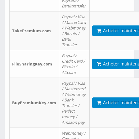
Paysera /
Banktransfer
Paypal / Visa
/ MasterCard
/ Webmoney
Acheter mainten
TakePremium.com
/ Bitcoin /
Bank
Transfer
Paypal /
Credit Card /
Acheter mainten
FileSharingKey.com
Bitcoin /
Altcoins
Paypal / Visa
/ Mastercard
/ Webmoney
/ Bank
Acheter mainten
BuyPremiumKey.com
Transfer /
Perfect
money /
Amazon pay
Webmoney /
Coingate