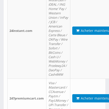
Mistercash /
iDEAL / ING
Home' Pay /
Western
Union / InPay
/ JCB /
American
Acheter mainten
24instant.com
Express /
Carte Bleue /
OKPay / Wire
Transfer /
Sofort /
BitCoins /
Cash U /
WebMoney /
Przelewy24 /
DaoPay /
Cash4WM
Visa /
Mastercard /
CCAvenue /
Paytm /
Acheter mainten
247premiumcart.com
PayUMoney /
UPi Transfer /