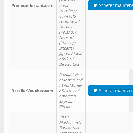
(european
Acheter mainten
PremiumInstant.com
bank
transfer) /
QIWI (CIS
countries) /
Dotpay
(Poland) /
Neosurf
(France) /
Bitcash (
Japan) / Ideal
/ Sofort/
Bancontact
Paypal / Visa
/ MasterCard
/ WebMoney
Acheter mainten
ResellerVoucher.com
/ Discover /
American
Express /
Bitcoin
Visa /
Mastercard /
Bancontact