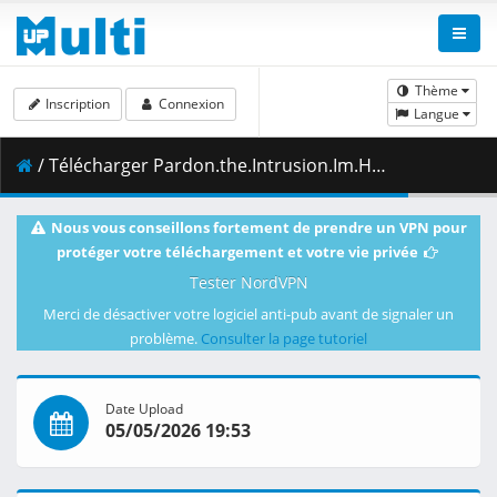
Thème
Inscription
Connexion
Langue
/ Télécharger Pardon.the.Intrusion.Im.Home.S01E05.This.is.a.work.of.fiction.okay.1080p.CR.WEB-DL.AAC2.0.H.264-VARYG.mkv.002 ( 448.02 MB )
Nous vous conseillons fortement de prendre un VPN pour
protéger votre téléchargement et votre vie privée
Tester NordVPN
Merci de désactiver votre logiciel anti-pub avant de signaler un
problème.
Consulter la page tutoriel
Date Upload
05/05/2026 19:53