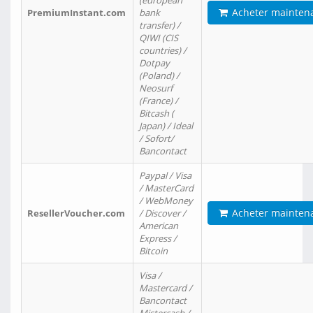
(european
Acheter mainten
PremiumInstant.com
bank
transfer) /
QIWI (CIS
countries) /
Dotpay
(Poland) /
Neosurf
(France) /
Bitcash (
Japan) / Ideal
/ Sofort/
Bancontact
Paypal / Visa
/ MasterCard
/ WebMoney
Acheter mainten
ResellerVoucher.com
/ Discover /
American
Express /
Bitcoin
Visa /
Mastercard /
Bancontact