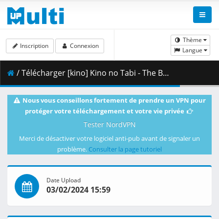
Thème
Inscription
Connexion
Langue
/ Télécharger [kino] Kino no Tabi - The Beautiful World - 10 [DVDRip 1264x720 x264 FLAC].mkv.002 ( 418.19 MB )
Nous vous conseillons fortement de prendre un VPN pour
protéger votre téléchargement et votre vie privée
Tester NordVPN
Merci de désactiver votre logiciel anti-pub avant de signaler un
problème.
Consulter la page tutoriel
Date Upload
03/02/2024 15:59