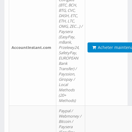
(BTC, BCH,
BTG, CVC,
DASH, ETC,
ETH, LTC,
OMG, ZEC…) /
Paysera
(EasyPay,
mBank,
Acheter mainten
AccountInstant.com
Przelewy24,
SafetyPay,
EUROPEAN
Bank
Transfer) /
Payssion,
Giropay /
Local
Methods
(20+
Methods)
Paypal /
Webmoney /
Bitcoin /
Paysera