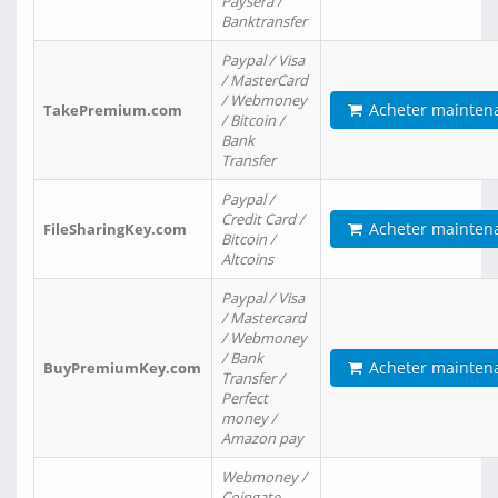
Paysera /
Banktransfer
Paypal / Visa
/ MasterCard
/ Webmoney
Acheter mainten
TakePremium.com
/ Bitcoin /
Bank
Transfer
Paypal /
Credit Card /
Acheter mainten
FileSharingKey.com
Bitcoin /
Altcoins
Paypal / Visa
/ Mastercard
/ Webmoney
/ Bank
Acheter mainten
BuyPremiumKey.com
Transfer /
Perfect
money /
Amazon pay
Webmoney /
Coingate