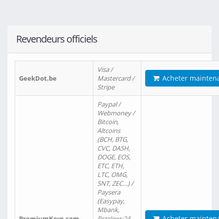
Revendeurs officiels
Visa /
Acheter mainten
GeekDot.be
Mastercard /
Stripe
Paypal /
Webmoney /
Bitcoin,
Altcoins
(BCH, BTG,
CVC, DASH,
DOGE, EOS,
ETC, ETH,
LTC, OMG,
SNT, ZEC…) /
Paysera
(Easypay,
Mbank,
Acheter mainten
PremiumKeys.com
Przelewy24,