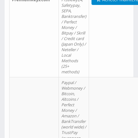
Safetypay,
SEPA,
Banktransfer)
/ Perfect
Money /
Bitpay / Skrill
/ Credit card
(Japan Only) /
Neteller /
Local
Methods
(25+
methods)
Paypal /
Webmoney /
Bitcoin,
Altcoins /
Perfect
Money /
Amazon /
BankTransfer
(world wide) /
TrustPay