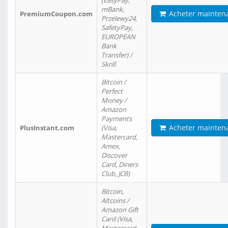
(EasyPay,
mBank,
Acheter mainten
PremiumCoupon.com
Przelewy24,
SafetyPay,
EUROPEAN
Bank
Transfer) /
Skrill
Bitcoin /
Perfect
Money /
Amazon
Payments
Acheter mainten
PlusInstant.com
(Visa,
Mastercard,
Amex,
Discover
Card, Diners
Club, JCB)
Bitcoin,
Altcoins /
Amazon Gift
Card (Visa,