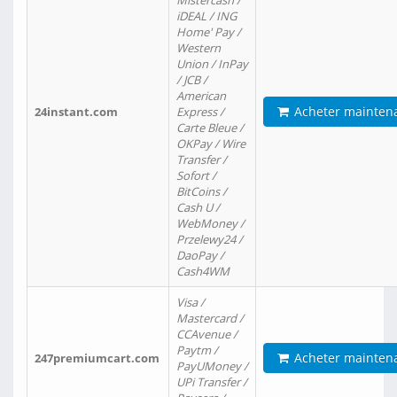
Mistercash /
iDEAL / ING
Home' Pay /
Western
Union / InPay
/ JCB /
American
Acheter mainten
24instant.com
Express /
Carte Bleue /
OKPay / Wire
Transfer /
Sofort /
BitCoins /
Cash U /
WebMoney /
Przelewy24 /
DaoPay /
Cash4WM
Visa /
Mastercard /
CCAvenue /
Paytm /
Acheter mainten
247premiumcart.com
PayUMoney /
UPi Transfer /